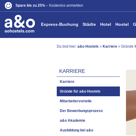
Spare bis zu 25%
– Kostenlos anmelden
Express-Buchung
Städte
Hotel
Hostel
G
Du bist hier:
a&o Hostels
»
Karriere
» Gründe f
KARRIERE
Karriere
Gründe für a&o Hostels
Mitarbeitervorteile
Der Bewerbungsprozess
a&o Akademie
Ausbildung bei a&o