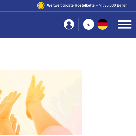
Weltweit größte Hostelkette
– Mit 30.000 Betten
€