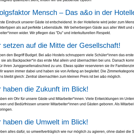
tglied qualifiziert sieht, finden wir die passende Option!
olgsfaktor Mensch – Das a&o in der Hotelle
ste Eindruck unserer Gäste ist entscheidend. In der Hotellerie wird jeder zum Me
tertypen als auf perfekte Lebensläufe. Wir beherbergen Gäste aus aller Welt und 
eiter*innen wider. Wir pflegen das "Du" und interkulturellen Respekt.
 setzen auf die Mitte der Gesellschaft!
ben den Begriff Budget. Bei a&o Hostels schnuppern viele Schüler*innen das erste 
n sie als Backpacker*in das erste Mal allein und übernachten bei uns. Danach kom
ür ihren Junggesellenabschied zu uns. Etwas später reservieren sie ihr Familienz
Wir waren immer dabei und haben sie von Anfang an begleitet. Die Zimmerkategor
ns bleibt gleich: Zentral übernachten zum kleinen Preis ist bei a&o möglich.
 haben die Zukunft im Blick!
aben ein Ohr für unsere Gäste und Mitarbeiter*innen. Viele Entwicklungen im Un
deen und Bedürfnissen unserer Mitarbeiter*innen und Gästen geboren. Als Mitarbeit
bringen.
 haben die Umwelt im Blick!
ben alles dafür, so umweltverträglich wie nur möglich zu agieren, ohne dabei die 