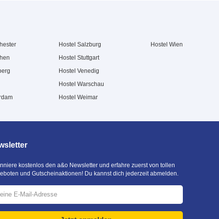
hester
Hostel Salzburg
Hostel Wien
chen
Hostel Stuttgart
berg
Hostel Venedig
Hostel Warschau
erdam
Hostel Weimar
sletter
nniere kostenlos den a&o Newsletter und erfahre zuerst von tollen
eboten und Gutscheinaktionen! Du kannst dich jederzeit abmelden.