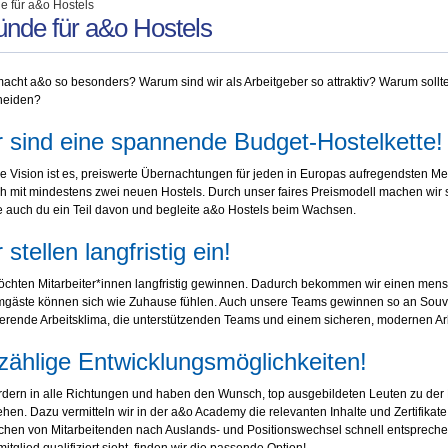
e für a&o Hostels
nde für a&o Hostels
cht a&o so besonders? Warum sind wir als Arbeitgeber so attraktiv? Warum solltest
heiden?
 sind eine spannende Budget-Hostelkette!
e Vision ist es, preiswerte Übernachtungen für jeden in Europas aufregendsten M
ch mit mindestens zwei neuen Hostels. Durch unser faires Preismodell machen wir s
 auch du ein Teil davon und begleite a&o Hostels beim Wachsen.
 stellen langfristig ein!
öchten Mitarbeiter*innen langfristig gewinnen. Dadurch bekommen wir einen men
gäste können sich wie Zuhause fühlen. Auch unsere Teams gewinnen so an Souveri
ierende Arbeitsklima, die unterstützenden Teams und einem sicheren, modernen Arb
ählige Entwicklungsmöglichkeiten!
rdern in alle Richtungen und haben den Wunsch, top ausgebildeten Leuten zu der Pos
hen. Dazu vermitteln wir in der a&o Academy die relevanten Inhalte und Zertifikat
hen von Mitarbeitenden nach Auslands- und Positionswechsel schnell entsprechen.