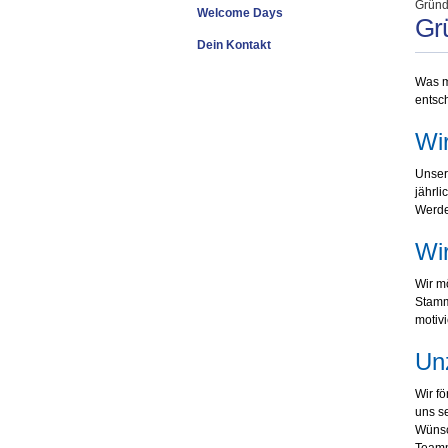
Gründ
Welcome Days
Grü
Dein Kontakt
Was ma
entsc
Wir
Unser
jährli
Werde
Wir
Wir m
Stamm
motiv
Unz
Wir fö
uns se
Wünsc