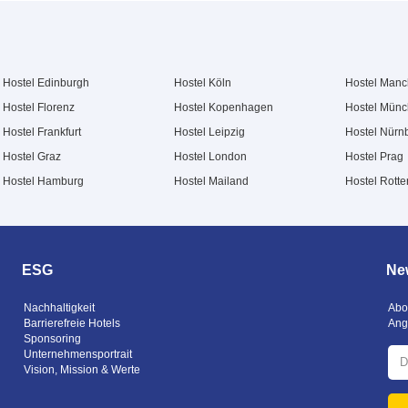
Hostel Edinburgh
Hostel Köln
Hostel Manc
Hostel Florenz
Hostel Kopenhagen
Hostel Mün
Hostel Frankfurt
Hostel Leipzig
Hostel Nürn
Hostel Graz
Hostel London
Hostel Prag
Hostel Hamburg
Hostel Mailand
Hostel Rott
ESG
New
Nachhaltigkeit
Abo
Barrierefreie Hotels
Ang
Sponsoring
Unternehmensportrait
Vision, Mission & Werte