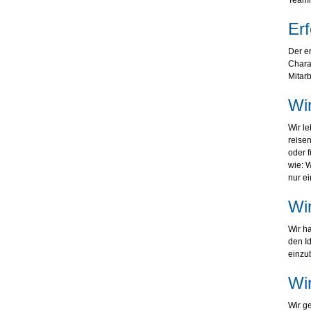
Teammi
Erf
Der er
Charak
Mitarb
Wir
Wir le
reise
oder f
wie: 
nur ei
Wir
Wir h
den I
einzu
Wir
Wir ge