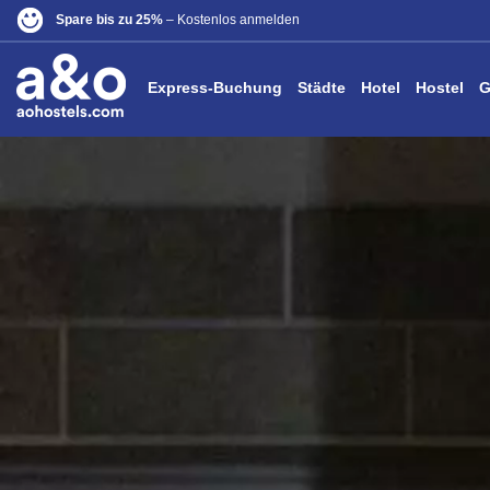
Spare bis zu 25%
– Kostenlos anmelden
Express-Buchung
Städte
Hotel
Hostel
G