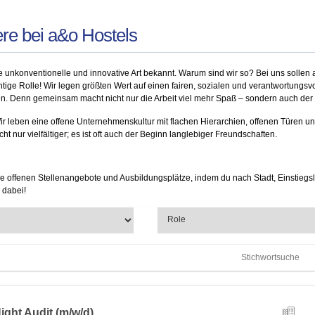
ere bei a&o Hostels
ne unkonventionelle und innovative Art bekannt. Warum sind wir so? Bei uns sollen a
chtige Rolle! Wir legen größten Wert auf einen fairen, sozialen und verantwortung
en. Denn gemeinsam macht nicht nur die Arbeit viel mehr Spaß – sondern auch der 
ir leben eine offene Unternehmenskultur mit flachen Hierarchien, offenen Türen 
t nur vielfältiger; es ist oft auch der Beginn langlebiger Freundschaften.
e offenen Stellenangebote und Ausbildungsplätze, indem du nach Stadt, Einstiegsle
 dabei!
ight Audit (m/w/d)