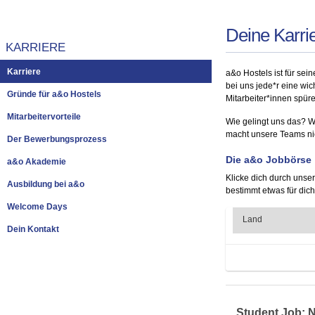
Deine Karri
KARRIERE
Karriere
a&o Hostels ist für sei
bei uns jede*r eine wi
Gründe für a&o Hostels
Mitarbeiter*innen spür
Mitarbeitervorteile
Wie gelingt uns das? W
macht unsere Teams nich
Der Bewerbungsprozess
Die a&o Jobbörse
a&o Akademie
Klicke dich durch unser
Ausbildung bei a&o
bestimmt etwas für dich
Welcome Days
Dein Kontakt
Student Job: N