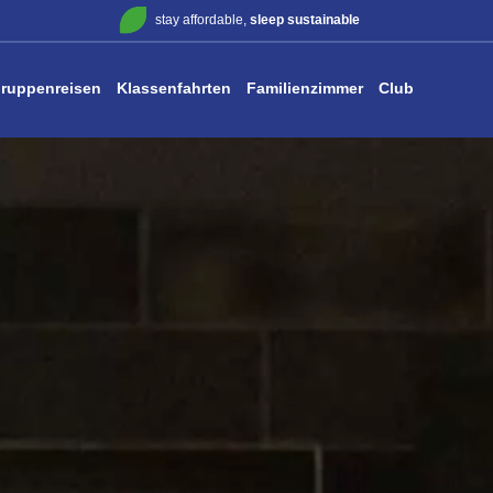
stay affordable,
sleep sustainable
ruppenreisen
Klassenfahrten
Familienzimmer
Club