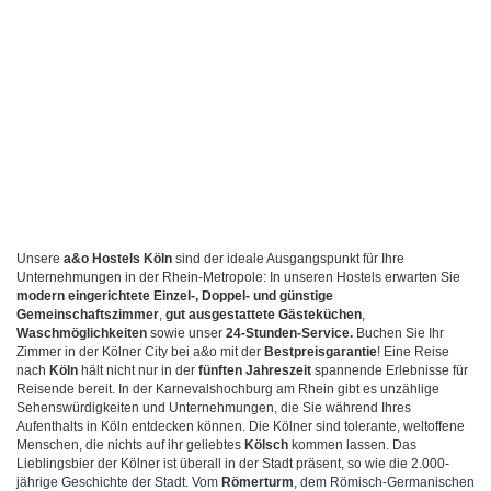
Unsere
a&o Hostels Köln
sind der ideale Ausgangspunkt für Ihre
Unternehmungen in der Rhein-Metropole: In unseren Hostels erwarten Sie
modern eingerichtete Einzel-, Doppel- und günstige
Gemeinschaftszimmer
,
gut ausgestattete Gästeküchen
,
Waschmöglichkeiten
sowie unser
24-Stunden-Service.
Buchen Sie Ihr
Zimmer in der Kölner City bei a&o mit der
Bestpreisgarantie
! Eine Reise
nach
Köln
hält nicht nur in der
fünften Jahreszeit
spannende Erlebnisse für
Reisende bereit. In der Karnevalshochburg am Rhein gibt es unzählige
Sehenswürdigkeiten und Unternehmungen, die Sie während Ihres
Aufenthalts in Köln entdecken können. Die Kölner sind tolerante, weltoffene
Menschen, die nichts auf ihr geliebtes
Kölsch
kommen lassen. Das
Lieblingsbier der Kölner ist überall in der Stadt präsent, so wie die 2.000-
jährige Geschichte der Stadt. Vom
Römerturm
, dem Römisch-Germanischen