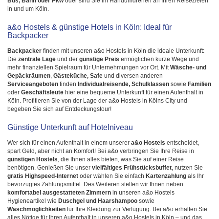
Bus, Bahn oder Pkw
oder sind Sie im Handumdrehen an Ihren Reisezielen
in und um Köln.
a&o Hostels & günstige Hotels in Köln: Ideal für
Backpacker
Backpacker
finden mit unseren a&o Hostels in Köln die ideale Unterkunft:
Die
zentrale Lage
und der
günstige Preis
ermöglichen kurze Wege und
mehr finanziellen Spielraum für Unternehmungen vor Ort. Mit
Wäsche- und
Gepäckräumen
,
Gästeküche, Safe
und diversen anderen
Serviceangeboten
finden
Individualreisende, Schulklassen
sowie
Familien
oder
Geschäftsleute
hier eine bequeme Unterkunft für einen Aufenthalt in
Köln. Profitieren Sie von der Lage der a&o Hostels in Kölns City und
begeben Sie sich auf Entdeckungstour!
Günstige Unterkunft auf Hotelniveau
Wer sich für einen Aufenthalt in einem unserer
a&o Hostels
entscheidet,
spart Geld, aber nicht an Komfort! Bei a&o verbringen Sie Ihre Reise in
günstigen Hostels
, die Ihnen alles bieten, was Sie auf einer Reise
benötigen. Genießen Sie unser
vielfältiges Frühstücksbuffet
, nutzen Sie
gratis Highspeed-Internet
oder wählen Sie einfach
Kartenzahlung
als Ihr
bevorzugtes Zahlungsmittel. Des Weiteren stellen wir Ihnen neben
komfortabel ausgestatteten Zimmern
in unseren a&o Hostels
Hygieneartikel wie
Duschgel und Haarshampoo
sowie
Waschmöglichkeiten
für Ihre Kleidung zur Verfügung. Bei a&o erhalten Sie
alles Nötige für Ihren Aufenthalt in unseren a&o Hostels in Köln – und das