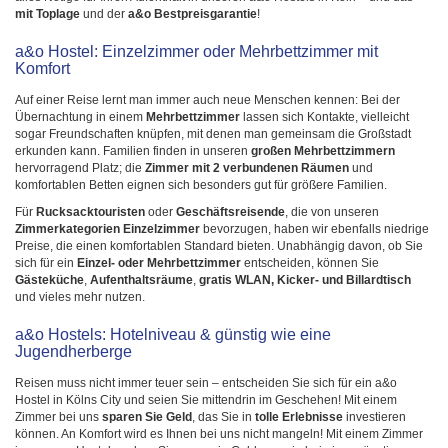
mit Toplage
und der
a&o Bestpreisgarantie
!
a&o Hostel: Einzelzimmer oder Mehrbettzimmer mit
Komfort
Auf einer Reise lernt man immer auch neue Menschen kennen: Bei der
Übernachtung in einem
Mehrbettzimmer
lassen sich Kontakte, vielleicht
sogar Freundschaften knüpfen, mit denen man gemeinsam die Großstadt
erkunden kann. Familien finden in unseren
großen Mehrbettzimmern
hervorragend Platz; die
Zimmer mit 2 verbundenen Räumen
und
komfortablen Betten eignen sich besonders gut für größere Familien.
Für
Rucksacktouristen
oder
Geschäftsreisende
, die von unseren
Zimmerkategorien
Einzelzimmer
bevorzugen, haben wir ebenfalls niedrige
Preise, die einen komfortablen Standard bieten. Unabhängig davon, ob Sie
sich für ein
Einzel- oder Mehrbettzimmer
entscheiden, können Sie
Gästeküche
,
Aufenthaltsräume
,
gratis WLAN, Kicker- und Billardtisch
und vieles mehr nutzen.
a&o Hostels: Hotelniveau & günstig wie eine
Jugendherberge
Reisen muss nicht immer teuer sein – entscheiden Sie sich für ein a&o
Hostel in Kölns City und seien Sie mittendrin im Geschehen! Mit einem
Zimmer bei uns
sparen Sie Geld
, das Sie in
tolle Erlebnisse
investieren
können. An Komfort wird es Ihnen bei uns nicht mangeln! Mit einem Zimmer