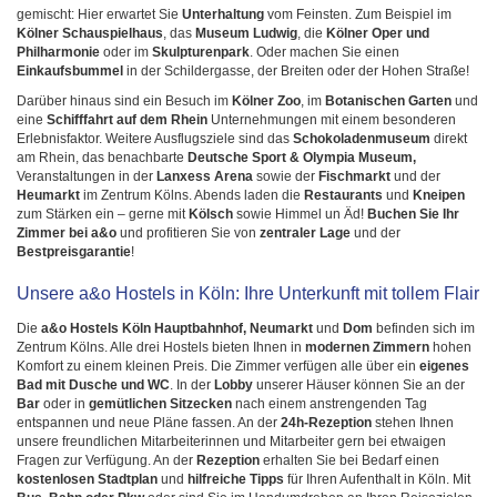
gemischt: Hier erwartet Sie
Unterhaltung
vom Feinsten. Zum Beispiel im
Kölner Schauspielhaus
, das
Museum Ludwig
, die
Kölner Oper und
Philharmonie
oder im
Skulpturenpark
. Oder machen Sie einen
Einkaufsbummel
in der Schildergasse, der Breiten oder der Hohen Straße!
Darüber hinaus sind ein Besuch im
Kölner
Zoo
, im
Botanischen Garten
und
eine
Schifffahrt auf dem Rhein
Unternehmungen mit einem besonderen
Erlebnisfaktor. Weitere Ausflugsziele sind das
Schokoladenmuseum
direkt
am Rhein, das benachbarte
Deutsche Sport & Olympia Museum,
Veranstaltungen in der
Lanxess Arena
sowie der
Fischmarkt
und der
Heumarkt
im Zentrum Kölns. Abends laden die
Restaurants
und
Kneipen
zum Stärken ein – gerne mit
Kölsch
sowie Himmel un Äd!
Buchen Sie Ihr
Zimmer bei a&o
und profitieren Sie von
zentraler Lage
und der
Bestpreisgarantie
!
Unsere a&o Hostels in Köln: Ihre Unterkunft mit tollem Flair
Die
a&o Hostels Köln Hauptbahnhof, Neumarkt
und
Dom
befinden sich im
Zentrum Kölns. Alle drei Hostels bieten Ihnen in
modernen Zimmern
hohen
Komfort zu einem kleinen Preis. Die Zimmer verfügen alle über ein
eigenes
Bad mit Dusche und WC
. In der
Lobby
unserer Häuser können Sie an der
Bar
oder in
gemütlichen Sitzecken
nach einem anstrengenden Tag
entspannen und neue Pläne fassen. An der
24h-Rezeption
stehen Ihnen
unsere freundlichen Mitarbeiterinnen und Mitarbeiter gern bei etwaigen
Fragen zur Verfügung. An der
Rezeption
erhalten Sie bei Bedarf einen
kostenlosen Stadtplan
und
hilfreiche Tipps
für Ihren Aufenthalt in Köln. Mit