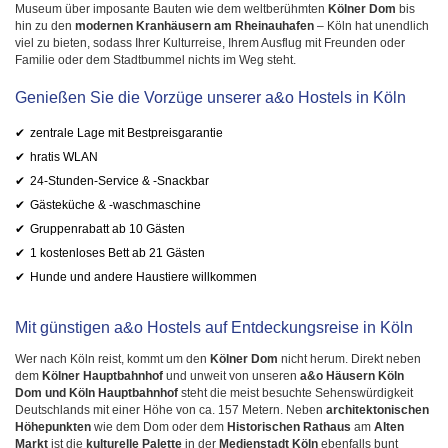
Museum über imposante Bauten wie dem weltberühmten
Kölner Dom
bis
hin zu den
modernen Kranhäusern am Rheinauhafen
– Köln hat unendlich
viel zu bieten, sodass Ihrer Kulturreise, Ihrem Ausflug mit Freunden oder
Familie oder dem Stadtbummel nichts im Weg steht.
Genießen Sie die Vorzüge unserer a&o Hostels in Köln
zentrale Lage mit Bestpreisgarantie
hratis WLAN
24-Stunden-Service & -Snackbar
Gästeküche & -waschmaschine
Gruppenrabatt ab 10 Gästen
1 kostenloses Bett ab 21 Gästen
Hunde und andere Haustiere willkommen
Mit günstigen a&o Hostels auf Entdeckungsreise in Köln
Wer nach Köln reist, kommt um den
Kölner Dom
nicht herum. Direkt neben
dem
Kölner Hauptbahnhof
und unweit von unseren
a&o Häusern Köln
Dom und Köln Hauptbahnhof
steht die meist besuchte Sehenswürdigkeit
Deutschlands mit einer Höhe von ca. 157 Metern. Neben
architektonischen
Höhepunkten
wie dem Dom oder dem
Historischen Rathaus
am
Alten
Markt
ist die
kulturelle Palette
in der
Medienstadt Köln
ebenfalls bunt