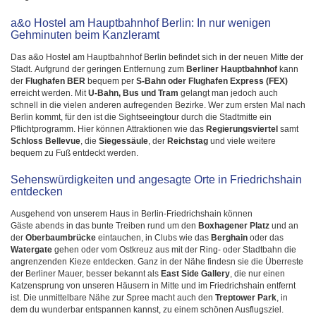
a&o Hostel am Hauptbahnhof Berlin: In nur wenigen
Gehminuten beim Kanzleramt
Das a&o Hostel am Hauptbahnhof Berlin befindet sich in der neuen Mitte der
Stadt. Aufgrund der geringen Entfernung zum
Berliner Hauptbahnhof
kann
der
Flughafen BER
bequem per
S-Bahn oder Flughafen Express (FEX)
erreicht werden. Mit
U-Bahn, Bus und Tram
gelangt man jedoch auch
schnell in die vielen anderen aufregenden Bezirke. Wer zum ersten Mal nach
Berlin kommt, für den ist die Sightseeingtour durch die Stadtmitte ein
Pflichtprogramm. Hier können Attraktionen wie das
Regierungsviertel
samt
Schloss Bellevue
, die
Siegessäule
, der
Reichstag
und viele weitere
bequem zu Fuß entdeckt werden.
Sehenswürdigkeiten und angesagte Orte in Friedrichshain
entdecken
Ausgehend von unserem Haus in Berlin-Friedrichshain können
Gäste abends in das bunte Treiben rund um den
Boxhagener Platz
und an
der
Oberbaumbrücke
eintauchen, in Clubs wie das
Berghain
oder das
Watergate
gehen oder vom Ostkreuz aus mit der Ring- oder Stadtbahn die
angrenzenden Kieze entdecken. Ganz in der Nähe findesn sie die Überreste
der Berliner Mauer, besser bekannt als
East Side Gallery
, die nur einen
Katzensprung von unseren Häusern in Mitte und im Friedrichshain entfernt
ist. Die unmittelbare Nähe zur Spree macht auch den
Treptower Park
, in
dem du wunderbar entspannen kannst, zu einem schönen Ausflugsziel.