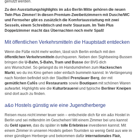
genutzt werden.
Zu den Ausstattungshighlights im a&o Berlin Mitte gehören die neuen
Twin Plus Zimmer! In diesen Premium-Zweibettzimmern mit Dusche/WC
und Fernseher gibt es zusätzlich die Komfortausstattung mit zwei
Sesseln, einem Schreibtisch und mehr Stauraum. Im Twin Plus
Doppelzimmer macht das Übernachten noch mehr Spaß!
Mit öffentlichen Verkehrsmitteln die Hauptstadt entdecken
Wenn die Füße nicht mehr wollen, lässt sich Berlin einfach mit den
öffentlichen Verkehrsmitteln
durchqueren. Neben den Sightseeing-Bussen
bringen die
U-Bahn, S-Bahn, Tram und Busse
der BVG dich
ans Wunschziel. So gelangst du im Handumdrehen zum
Hackeschen
Markt
, wo du ins Kino gehen oder einfach bummeln kannst. In Verlängerung
nach Norden befindet sich der Stadtteil
Prenzlauer Berg
, der mit
gemütlichen Cafés
und
Restaurants
sowie
Boutiquen
mit schönen Waren
aufwartet. Highlights wie die
Kulturbrauerei
und typische
Berliner Kneipen
sind dort auch zu finden.
a&o Hostels günstig wie eine Jugendherberge
Reisen muss nicht immer teuer sein – entscheide dich für ein a&o Hostel in
Berlin und sei mittendrin im Geschehen! Mit einem Zimmer bei uns kannst
du
Geld sparen
, das du später in
tolle Erlebnisse
investieren kannst. Mit
einem Zimmer in unseren Hostels geben Touristen so wenig Geld aus wie in
einer günstigen Herberge und bekommen dafür
internationales Flair,