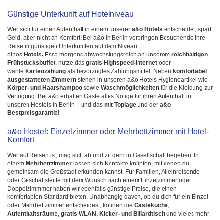
Günstige Unterkunft auf Hotelniveau
Wer sich für einen Aufenthalt in einem unserer
a&o Hotels
entscheidet, spart
Geld, aber nicht an Komfort! Bei a&o in Berlin verbringen Besuchende ihre
Reise in günstigen Unterkünften auf dem Niveau
eines
Hotels.
Esse morgens abwechslungsreich an unserem
reichhaltigen
Frühstücksbuffet
, nutze das
gratis Highspeed-Internet
oder
wähle
Kartenzahlung
als bevorzugtes Zahlungsmittel. Neben
komfortabel
ausgestatteten Zimmern
stehen in unseren a&o Hotels Hygieneartikel wie
Körper- und Haarshampoo
sowie
Waschmöglichkeiten
für die Kleidung zur
Verfügung. Bei a&o erhalten Gäste alles Nötige für ihren Aufenthalt in
unseren Hostels in Berlin – und das
mit Toplage
und der
a&o
Bestpreisgarantie
!
a&o Hostel: Einzelzimmer oder Mehrbettzimmer mit Hotel-
Komfort
Wer auf Reisen ist, mag sich ab und zu gern in Gesellschaft begeben: In
einem
Mehrbettzimmer
lassen sich Kontakte knüpfen, mit denen du
gemeinsam die Großstadt erkunden kannst. Für Familien, Alleinreisende
oder Geschäftsleute mit dem Wunsch nach einem Einzelzimmer oder
Doppelzimmmer haben wir ebenfalls günstige Preise, die einen
komfortablen Standard bieten. Unabhängig davon, ob du dich für ein Einzel-
oder Mehrbettzimmer entscheidest, können die
Gästeküche
,
Aufenthaltsräume
,
gratis WLAN, Kicker- und Billardtisch
und vieles mehr