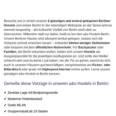
Besuche uns in einem unserer
4 günstigen und zentral gelegenen Berliner
Hostels
und erlebe Berlin! In der lebendigen Metropole an der Spree wird es
niemals langweilig – die kulturelle Vielfalt von Berlin weiß stets zu
überraschen. Mittendrin statt nur dabei, heißt es bei den a&o Hostels Berlin.
Unsere Berliner Häuser sind allesamt zentral gelegen, sodass sich die
Hotspots
schnell erreichen lassen – entweder
binnen weniger Gehminuten
oder bequem mit dem
öffentlichen Nahverkehr
. Für
Backpacker
oder
Familien
, die Berlin erkunden wollen, bieten sich unsere
Hostels
als
Ausgangspunkte für die jeweiligen Ausflugsziele an. Und sollte das Wetter
schlecht sein und du keine Lust haben, vor die Tür zu gehen, kannst du dich
auch in unseren Häusern gut beschäftigen, beispielsweise am
Kicker- oder
Billardtisch
oder gratis mit
Highspeed-Internet
online surfen. Lerne unsere
günstigen a&o Hostels in Berlin kennen.
Genieße diese Vorzüge in unseren a&o Hostels in Berlin:
Zentrale Lage mit Bestpreisgarantie
Moderner Hotelstandard
Gratis WLAN
Gruppenrabatt ab 10 Gästen