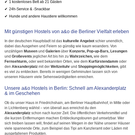
1 kostenloses Bett ab 21 Gästen
24h-Service & -Snackbar
Hunde und andere Haustiere willkommen
Mit günstigen Hostels von a&o die Berliner Vielfalt erleben
In der deutschen Hauptstadt ist das
kulturelle Angebot
schier unendlich,
dabei das Ausgehen und Feiern so günstig wie kaum woanders. Von
unzähligen
Museen
und
Galerien
über
Konzerte, Pop-up-Bars, Lesungen
und
Großevents
jeglicher Art bis hin zu
Wahrzeichen,
wie dem
Fernsehturm,
oder weit bekannten Orten, wie dem
Kurfürstendamm
oder
den
Alexanderplatz
mit der
Weltzeituhr
und
Shoppingmöglichkeiten
, gibt
es viel zu entdecken. Bereits in wenigen Gehminuten lassen sich von
unseren Häusern viele Sehenswürdigkeiten erreichen.
Unsere a&o Hostels in Berlin: Schnell am Alexanderplatz
& im Geschehen
Ob du unser Haus in Friedrichshain, am Berliner Hauptbahnhof, in Mitte oder
in Lichtenberg wählst – von überall aus erreichst du den
Alexanderplatz
schon nach kurzer Zeit. Die öffentlichen Verkehrsmittel und
die kurzen Entfernungen machen Entdeckungstouren gut umsetzbar. Wer
sich treiben lassen will, findet auf seinen Wegen in der Nähe unserer Häuser
viele spannende Orte, zum Beispiel das Tipi am Kanzleramt oder Läden mit
ausgefallenen Produkten.