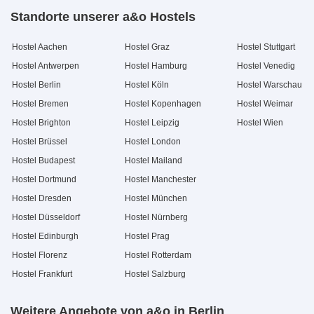
Standorte unserer a&o Hostels
Hostel Aachen
Hostel Graz
Hostel Stuttgart
Hostel Antwerpen
Hostel Hamburg
Hostel Venedig
Hostel Berlin
Hostel Köln
Hostel Warschau
Hostel Bremen
Hostel Kopenhagen
Hostel Weimar
Hostel Brighton
Hostel Leipzig
Hostel Wien
Hostel Brüssel
Hostel London
Hostel Budapest
Hostel Mailand
Hostel Dortmund
Hostel Manchester
Hostel Dresden
Hostel München
Hostel Düsseldorf
Hostel Nürnberg
Hostel Edinburgh
Hostel Prag
Hostel Florenz
Hostel Rotterdam
Hostel Frankfurt
Hostel Salzburg
Weitere Angebote von a&o in Berlin