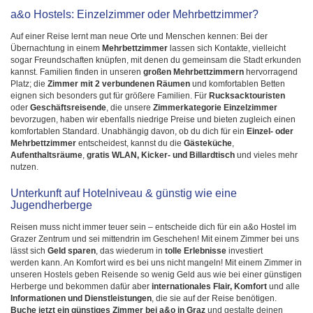
a&o Hostels: Einzelzimmer oder Mehrbettzimmer?
Auf einer Reise lernt man neue Orte und Menschen kennen: Bei der
Übernachtung in einem
Mehrbettzimmer
lassen sich Kontakte, vielleicht
sogar Freundschaften knüpfen, mit denen du gemeinsam die Stadt erkunden
kannst. Familien finden in unseren
großen Mehrbettzimmern
hervorragend
Platz; die
Zimmer mit 2 verbundenen Räumen
und komfortablen Betten
eignen sich besonders gut für größere Familien. Für
Rucksacktouristen
oder
Geschäftsreisende
, die unsere
Zimmerkategorie
Einzelzimmer
bevorzugen, haben wir ebenfalls niedrige Preise und bieten zugleich einen
komfortablen Standard. Unabhängig davon, ob du dich für ein
Einzel- oder
Mehrbettzimmer
entscheidest, kannst du die
Gästeküche
,
Aufenthaltsräume
,
gratis WLAN, Kicker- und Billardtisch
und vieles mehr
nutzen.
Unterkunft auf Hotelniveau & günstig wie eine
Jugendherberge
Reisen muss nicht immer teuer sein – entscheide dich für ein a&o Hostel im
Grazer Zentrum und sei mittendrin im Geschehen! Mit einem Zimmer bei uns
lässt sich
Geld sparen
, das wiederum in
tolle Erlebnisse
investiert
werden kann. An Komfort wird es bei uns nicht mangeln! Mit einem Zimmer in
unseren Hostels geben Reisende so wenig Geld aus wie bei einer günstigen
Herberge und bekommen dafür aber
internationales Flair, Komfort
und alle
Informationen und Dienstleistungen
, die sie auf der Reise benötigen.
Buche jetzt ein günstiges Zimmer bei a&o in Graz
und gestalte deinen