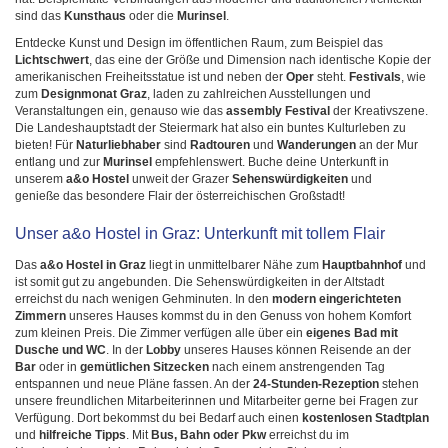
sind das
Kunsthaus
oder die
Murinsel
.
Entdecke Kunst und Design im öffentlichen Raum, zum Beispiel das
Lichtschwert
, das eine der Größe und Dimension nach identische Kopie der
amerikanischen Freiheitsstatue ist und neben der
Oper
steht.
Festivals
, wie
zum
Designmonat Graz
, laden zu zahlreichen Ausstellungen und
Veranstaltungen ein, genauso wie das
assembly Festival
der Kreativszene.
Die Landeshauptstadt der Steiermark hat also ein buntes Kulturleben zu
bieten! Für
Naturliebhaber
sind
Radtouren
und
Wanderungen
an der Mur
entlang und zur
Murinsel
empfehlenswert. Buche deine Unterkunft in
unserem
a&o Hostel
unweit der Grazer
Sehenswürdigkeiten
und
genieße das besondere Flair der österreichischen Großstadt!
Unser a&o Hostel in Graz: Unterkunft mit tollem Flair
Das
a&o Hostel in Graz
liegt in unmittelbarer Nähe zum
Hauptbahnhof
und
ist somit gut zu angebunden. Die Sehenswürdigkeiten in der Altstadt
erreichst du nach wenigen Gehminuten. In den
modern eingerichteten
Zimmern
unseres Hauses kommst du in den Genuss von hohem Komfort
zum kleinen Preis. Die Zimmer verfügen alle über ein
eigenes Bad mit
Dusche und WC
. In der
Lobby
unseres Hauses können Reisende an der
Bar
oder in
gemütlichen Sitzecken
nach einem anstrengenden Tag
entspannen und neue Pläne fassen. An der
24-Stunden-Rezeption
stehen
unsere freundlichen Mitarbeiterinnen und Mitarbeiter gerne bei Fragen zur
Verfügung. Dort bekommst du bei Bedarf auch einen
kostenlosen Stadtplan
und
hilfreiche Tipps
. Mit
Bus, Bahn oder Pkw
erreichst du im