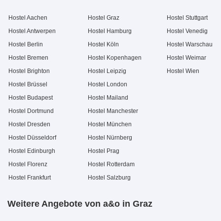
Hostel Aachen
Hostel Graz
Hostel Stuttgart
Hostel Antwerpen
Hostel Hamburg
Hostel Venedig
Hostel Berlin
Hostel Köln
Hostel Warschau
Hostel Bremen
Hostel Kopenhagen
Hostel Weimar
Hostel Brighton
Hostel Leipzig
Hostel Wien
Hostel Brüssel
Hostel London
Hostel Budapest
Hostel Mailand
Hostel Dortmund
Hostel Manchester
Hostel Dresden
Hostel München
Hostel Düsseldorf
Hostel Nürnberg
Hostel Edinburgh
Hostel Prag
Hostel Florenz
Hostel Rotterdam
Hostel Frankfurt
Hostel Salzburg
Weitere Angebote von a&o in Graz