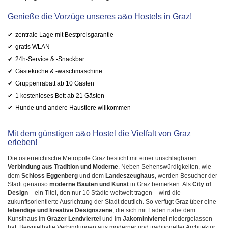
Genieße die Vorzüge unseres a&o Hostels in Graz!
zentrale Lage mit Bestpreisgarantie
gratis WLAN
24h-Service & -Snackbar
Gästeküche & -waschmaschine
Gruppenrabatt ab 10 Gästen
1 kostenloses Bett ab 21 Gästen
Hunde und andere Haustiere willkommen
Mit dem günstigen a&o Hostel die Vielfalt von Graz
erleben!
Die österreichische Metropole Graz besticht mit einer unschlagbaren
Verbindung aus Tradition und Moderne
. Neben Sehenswürdigkeiten, wie
dem
Schloss Eggenberg
und dem
Landeszeughaus
, werden Besucher der
Stadt genauso
moderne Bauten und Kunst
in Graz bemerken. Als
City of
Design
– ein Titel, den nur 10 Städte weltweit tragen – wird die
zukunftsorientierte Ausrichtung der Stadt deutlich. So verfügt Graz über eine
lebendige und kreative Designszene
, die sich mit Läden nahe dem
Kunsthaus im
Grazer Lendviertel
und im
Jakominiviertel
niedergelassen
hat. Beispielhafte Verbindungen aus moderner und traditioneller Architektur