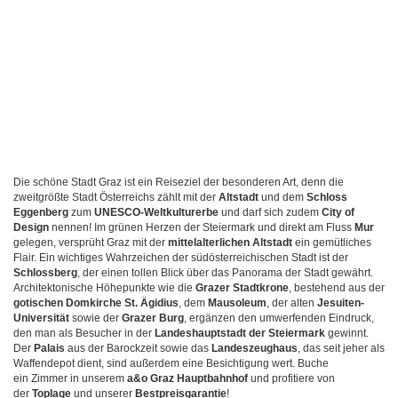
Die schöne Stadt Graz ist ein Reiseziel der besonderen Art, denn die
zweitgrößte Stadt Österreichs zählt mit der
Altstadt
und dem
Schloss
Eggenberg
zum
UNESCO-Weltkulturerbe
und darf sich zudem
City of
Design
nennen! Im grünen Herzen der Steiermark und direkt am Fluss
Mur
gelegen, versprüht Graz mit der
mittelalterlichen Altstadt
ein gemütliches
Flair. Ein wichtiges Wahrzeichen der südösterreichischen Stadt ist der
Schlossberg
, der einen tollen Blick über das Panorama der Stadt gewährt.
Architektonische Höhepunkte wie die
Grazer Stadtkrone
, bestehend aus der
gotischen Domkirche St. Ägidius
, dem
Mausoleum
, der alten
Jesuiten-
Universität
sowie der
Grazer Burg
, ergänzen den umwerfenden Eindruck,
den man als Besucher in der
Landeshauptstadt der Steiermark
gewinnt.
Der
Palais
aus der Barockzeit sowie das
Landeszeughaus
, das seit jeher als
Waffendepot dient, sind außerdem eine Besichtigung wert. Buche
ein Zimmer in unserem
a&o Graz Hauptbahnhof
und profitiere von
der
Toplage
und unserer
Bestpreisgarantie
!