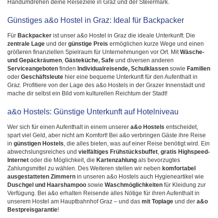
Handumdrehen deine Reiseziele in Graz und der Steiermark.
Günstiges a&o Hostel in Graz: Ideal für Backpacker
Für
Backpacker
ist unser a&o Hostel in Graz die ideale Unterkunft: Die
zentrale Lage
und der
günstige Preis
ermöglichen kurze Wege und einen
größeren finanziellen Spielraum für Unternehmungen vor Ort. Mit
Wäsche-
und Gepäckräumen
,
Gästeküche, Safe
und diversen anderen
Serviceangeboten
finden
Individualreisende, Schulklassen
sowie
Familien
oder
Geschäftsleute
hier eine bequeme Unterkunft für den Aufenthalt in
Graz. Profitiere von der Lage des a&o Hostels in der Grazer Innenstadt und
mache dir selbst ein Bild vom kulturellen Reichtum der Stadt!
a&o Hostels: Günstige Unterkunft auf Hotelniveau
Wer sich für einen Aufenthalt in einem unserer
a&o Hostels
entscheidet,
spart viel Geld, aber nicht am Komfort! Bei a&o verbringen Gäste ihre Reise
in
günstigen Hostels
, die alles bieten, was auf einer Reise benötigt wird. Ein
abwechslungsreiches und
vielfältiges Frühstücksbuffet
,
gratis Highspeed-
Internet
oder die Möglichkeit, die
Kartenzahlung
als bevorzugtes
Zahlungsmittel zu wählen. Des Weiteren stellen wir neben
komfortabel
ausgestatteten Zimmern
in unseren a&o Hostels auch Hygieneartikel wie
Duschgel und Haarshampoo
sowie
Waschmöglichkeiten
für Kleidung zur
Verfügung. Bei a&o erhalten Reisende alles Nötige für ihren Aufenthalt in
unserem Hostel am Hauptbahnhof Graz – und das
mit Toplage
und der
a&o
Bestpreisgarantie
!