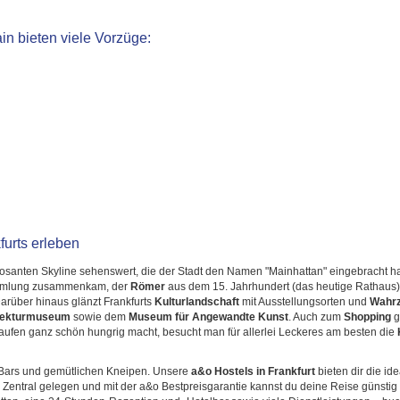
in bieten viele Vorzüge:
furts erleben
mposanten Skyline sehenswert, die der Stadt den Namen "Mainhattan" eingebracht ha
sammlung zusammenkam, der
Römer
aus dem 15. Jahrhundert (das heutige Rathaus)
arüber hinaus glänzt Frankfurts
Kulturlandschaft
mit Ausstellungsorten und
Wahrz
tekturmuseum
sowie dem
Museum für Angewandte Kunst
. Auch zum
Shopping
g
kaufen ganz schön hungrig macht, besucht man für allerlei Leckeres am besten die
, Bars und gemütlichen Kneipen. Unsere
a&o Hostels in Frankfurt
bieten dir die ide
ntral gelegen und mit der a&o Bestpreisgarantie kannst du deine Reise günstig 