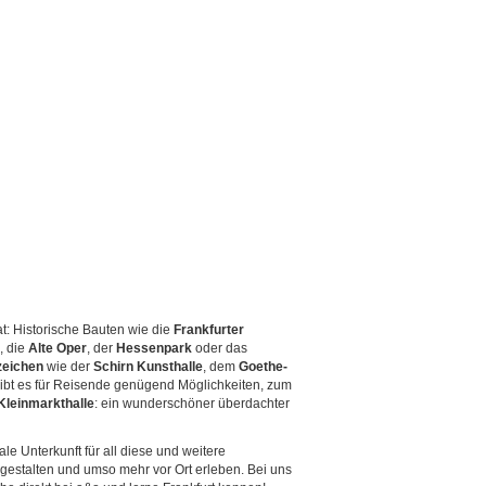
t: Historische Bauten wie die
Frankfurter
, die
Alte Oper
, der
Hessenpark
oder das
eichen
wie der
Schirn Kunsthalle
, dem
Goethe-
ibt es für Reisende genügend Möglichkeiten, zum
Kleinmarkthalle
: ein wunderschöner überdachter
ale Unterkunft für all diese und weitere
gestalten und umso mehr vor Ort erleben. Bei uns