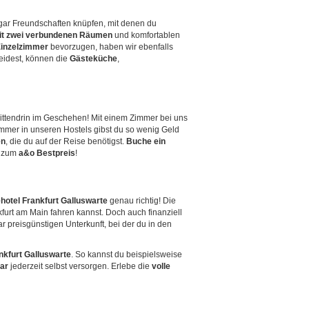
sogar Freundschaften knüpfen, mit denen du
t zwei verbundenen Räumen
und komfortablen
inzelzimmer
bevorzugen, haben wir ebenfalls
eidest, können die
Gästeküche
,
mittendrin im Geschehen! Mit einem Zimmer bei uns
Zimmer in unseren Hostels gibst du so wenig Geld
en
, die du auf der Reise benötigst.
Buche ein
ch zum
a&o Bestpreis
!
hotel Frankfurt Galluswarte
genau richtig! Die
kfurt am Main fahren kannst. Doch auch finanziell
ar preisgünstigen Unterkunft, bei der du in den
nkfurt Galluswarte
. So kannst du beispielsweise
ar
jederzeit selbst versorgen. Erlebe die
volle