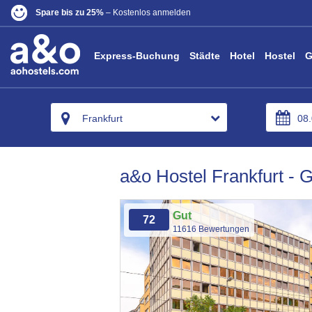
Spare bis zu 25%
– Kostenlos anmelden
Express-Buchung
Städte
Hotel
Hostel
G
Frankfurt
a&o Hostel Frankfurt - 
Gut
72
11616 Bewertungen