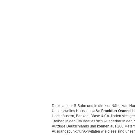
Direkt an der S-Bahn und in direkter Nähe zum H
Unser zweites Haus, das
a&o Frankfurt Ostend
, 
Hochhäusern, Banken, Börse & Co. finden sich ge
Treiben in der City lässt es sich wunderbar in de
Aufzüge Deutschlands und können aus 200 Metern 
Ausgangspunkt für Aktivitäten wie diese sind unse