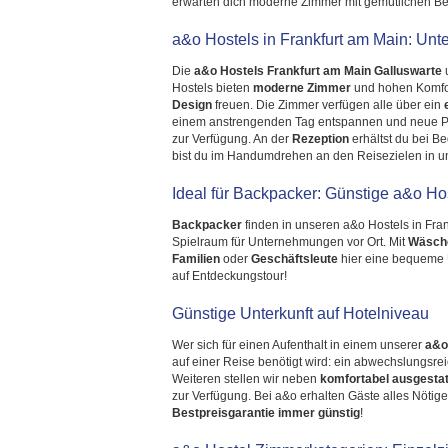
erwarten dich moderne Zimmer mit gemütlichen Bet
a&o Hostels in Frankfurt am Main: Unter
Die
a&o Hostels Frankfurt am Main Galluswarte
Hostels bieten
moderne Zimmer
und hohen Komfor
Design
freuen. Die Zimmer verfügen alle über ein
einem anstrengenden Tag entspannen und neue Pl
zur Verfügung. An der
Rezeption
erhältst du bei B
bist du im Handumdrehen an den Reisezielen in un
Ideal für Backpacker: Günstige a&o Hos
Backpacker
finden in unseren a&o Hostels in Fran
Spielraum für Unternehmungen vor Ort. Mit
Wäsch
Familien
oder
Geschäftsleute
hier eine bequeme Un
auf Entdeckungstour!
Günstige Unterkunft auf Hotelniveau
Wer sich für einen Aufenthalt in einem unserer
a&o
auf einer Reise benötigt wird: ein abwechslungsr
Weiteren stellen wir neben
komfortabel ausgesta
zur Verfügung. Bei a&o erhalten Gäste alles Nötige
Bestpreisgarantie immer günstig
!