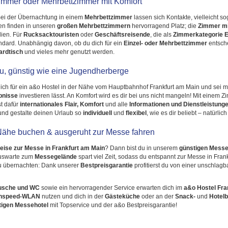
immer oder Mehrbettzimmer mit Komfort
Bei der Übernachtung in einem
Mehrbettzimmer
lassen sich Kontakte, vielleicht 
en finden in unseren
großen Mehrbettzimmern
hervorragend Platz; die
Zimmer mi
lien. Für
Rucksacktouristen
oder
Geschäftsreisende
, die als
Zimmerkategorie
E
andard. Unabhängig davon, ob du dich für ein
Einzel- oder Mehrbettzimmer
entsch
ardtisch
und vieles mehr genutzt werden.
au, günstig wie eine Jugendherberge
dich für ein a&o Hostel in der Nähe vom Hauptbahnhof Frankfurt am Main und sei 
ebnisse
investieren lässt. An Komfort wird es dir bei uns nicht mangeln! Mit einem 
t dafür
internationales Flair, Komfort
und alle
Informationen und Dienstleistung
nd gestalte deinen Urlaub so
individuell
und
flexibel
, wie es dir beliebt – natürli
Nähe buchen & ausgeruht zur Messe fahren
eise zur Messe in Frankfurt am Main
? Dann bist du in unserem
günstigen Messe
luswarte zum
Messegelände
spart viel Zeit, sodass du entspannt zur Messe in Fran
u übernachten: Dank unserer
Bestpreisgarantie
profitierst du von einer unschlagb
usche und WC
sowie ein hervorragender Service erwarten dich im
a&o Hostel Fra
ghspeed-WLAN
nutzen und dich in der
Gästeküche
oder an der
Snack-
und
Hotelb
tigen Messehotel
mit Topservice und der a&o Bestpreisgarantie!