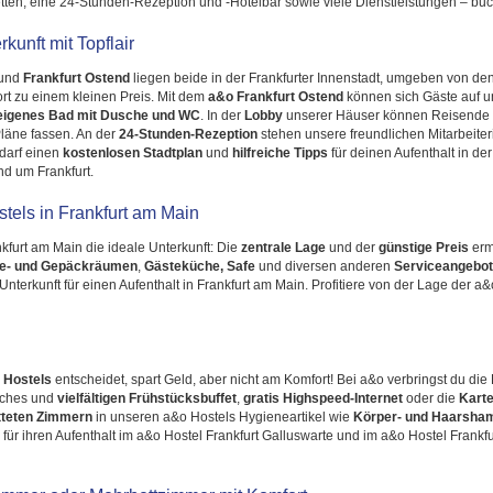
ten, eine 24-Stunden-Rezeption und -Hotelbar sowie viele Dienstleistungen – buch
kunft mit Topflair
und
Frankfurt Ostend
liegen beide in der Frankfurter Innenstadt, umgeben von de
t zu einem kleinen Preis. Mit dem
a&o Frankfurt Ostend
können sich Gäste auf 
eigenes Bad mit Dusche und WC
. In der
Lobby
unserer Häuser können Reisende 
äne fassen. An der
24-Stunden-Rezeption
stehen unsere freundlichen Mitarbeiter
edarf einen
kostenlosen Stadtplan
und
hilfreiche Tipps
für deinen Aufenthalt in de
d um Frankfurt.
tels in Frankfurt am Main
kfurt am Main die ideale Unterkunft: Die
zentrale Lage
und der
günstige Preis
erm
e- und Gepäckräumen
,
Gästeküche, Safe
und diversen anderen
Serviceangebo
terkunft für einen Aufenthalt in Frankfurt am Main. Profitiere von der Lage der a&
 Hostels
entscheidet, spart Geld, aber nicht am Komfort! Bei a&o verbringst du die
eiches und
vielfältigen Frühstücksbuffet
,
gratis Highspeed-Internet
oder die
Kart
tteten Zimmern
in unseren a&o Hostels Hygieneartikel wie
Körper- und Haarsha
 für ihren Aufenthalt im a&o Hostel Frankfurt Galluswarte und im a&o Hostel Frank