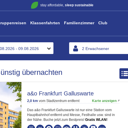
stay affordable,
sleep sustainable
ruppenreisen
Klassenfahrten
Familienzimmer
Club
Günstig übernachten
a&o Frankfurt Galluswarte
2,0 km
vom Stadtzentrum entfernt
Karte anzeigen
Das a&o Frankfurt Galluswarte ist nur eine Station vom
Hauptbahnhof entfernt und Messe, Festhalle usw. sind in
der Nähe. Buche jetzt zum Bestpreis!
Gratis WLAN!