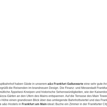
auptbahnhof haben Gäste in unserem
a&o
Frankfurt
Galluswarte
eine sehr gute An
begrüßt die Reisenden im brandneuen Design. Die Finanz- und Messestadt Frankfur
mütliche Äppelwoi-Kneipen und historische Sehenswürdigkeiten, wie der Kaiserdo
n Nizza-Gärten an den Ufern des Mains entspannen. Auf die Terrasse des Main Tow
Höhe einen grandiosen Blick über das umliegende Bahnhofsviertel und das Frank
re a&o Hostels in
Frankfurt am Main
ideal
:
Buche ein Zimmer in der Frankfurter Cit