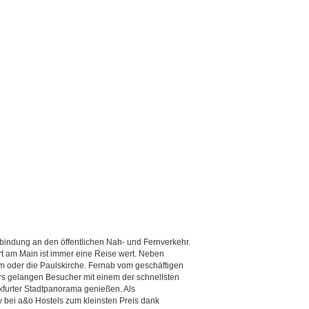
bindung an den öffentlichen Nah- und Fernverkehr.
t am Main ist immer eine Reise wert. Neben
m oder die Paulskirche. Fernab vom geschäftigen
ers gelangen Besucher mit einem der schnellsten
furter Stadtpanorama genießen. Als
y bei a&o Hostels zum kleinsten Preis dank