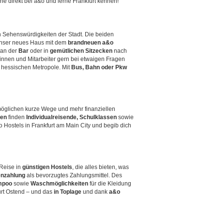
e direkt bei a&o und lerne Frankfurt kennen!
n Sehenswürdigkeiten der Stadt. Die beiden
unser neues Haus mit dem
brandneuen a&o
an der
Bar
oder in
gemütlichen Sitzecken
nach
innen und Mitarbeiter gern bei etwaigen Fragen
r hessischen Metropole. Mit
Bus, Bahn oder Pkw
öglichen kurze Wege und mehr finanziellen
ten
finden
Individualreisende, Schulklassen
sowie
o Hostels in Frankfurt am Main City und begib dich
 Reise in
günstigen Hostels
, die alles bieten, was
enzahlung
als bevorzugtes Zahlungsmittel. Des
mpoo
sowie
Waschmöglichkeiten
für die Kleidung
furt Ostend – und das
in Toplage
und dank
a&o