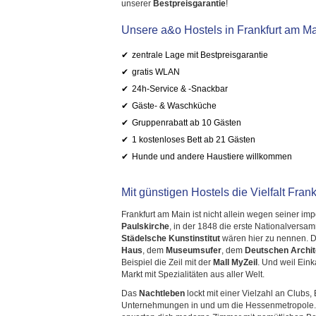
unserer
Bestpreisgarantie
!
Unsere a&o Hostels in Frankfurt am Ma
zentrale Lage mit Bestpreisgarantie
gratis WLAN
24h-Service & -Snackbar
Gäste- & Waschküche
Gruppenrabatt ab 10 Gästen
1 kostenloses Bett ab 21 Gästen
Hunde und andere Haustiere willkommen
Mit günstigen Hostels die Vielfalt Frank
Frankfurt am Main ist nicht allein wegen seiner i
Paulskirche
, in der 1848 die erste Nationalver
Städelsche Kunstinstitut
wären hier zu nennen. D
Haus
, dem
Museumsufer
, dem
Deutschen Archi
Beispiel die Zeil mit der
Mall MyZeil
. Und weil Ein
Markt mit Spezialitäten aus aller Welt.
Das
Nachtleben
lockt mit einer Vielzahl an Clubs
Unternehmungen in und um die Hessenmetropole. Ze