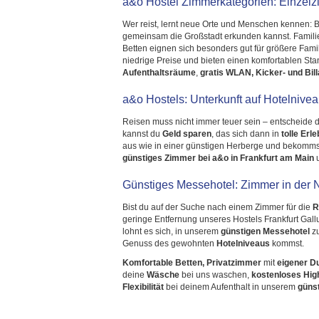
a&o Hostel Zimmerkategorien: Einzelz
Wer reist, lernt neue Orte und Menschen kennen: 
gemeinsam die Großstadt erkunden kannst. Famili
Betten eignen sich besonders gut für größere Fami
niedrige Preise und bieten einen komfortablen St
Aufenthaltsräume
,
gratis WLAN, Kicker- und Bill
a&o Hostels: Unterkunft auf Hotelnive
Reisen muss nicht immer teuer sein – entscheide 
kannst du
Geld sparen
, das sich dann in
tolle Erl
aus wie in einer günstigen Herberge und bekomms
günstiges Zimmer bei a&o in
Frankfurt am Main
u
Günstiges Messehotel: Zimmer in der 
Bist du auf der Suche nach einem Zimmer für die
R
geringe Entfernung unseres Hostels Frankfurt Gal
lohnt es sich, in unserem
günstigen Messehotel
z
Genuss des gewohnten
Hotelniveaus
kommst.
Komfortable Betten, Privatzimmer
mit
eigener D
deine
Wäsche
bei uns waschen,
kostenloses Hi
Flexibilität
bei deinem Aufenthalt in unserem
güns