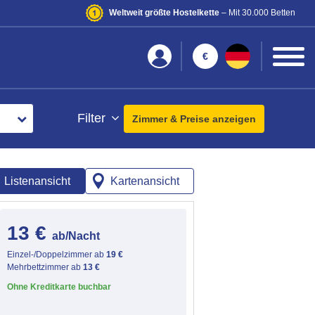
Weltweit größte Hostelkette
– Mit 30.000 Betten
€
Filter
Zimmer & Preise anzeigen
Listenansicht
Kartenansicht
13 €
ab/Nacht
Einzel-/Doppelzimmer ab
19 €
Mehrbettzimmer ab
13 €
Ohne Kreditkarte buchbar