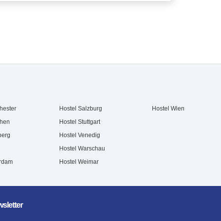
hester
Hostel Salzburg
Hostel Wien
chen
Hostel Stuttgart
berg
Hostel Venedig
Hostel Warschau
erdam
Hostel Weimar
sletter