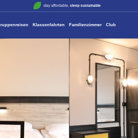
stay affordable,
sleep sustainable
ruppenreisen
Klassenfahrten
Familienzimmer
Club