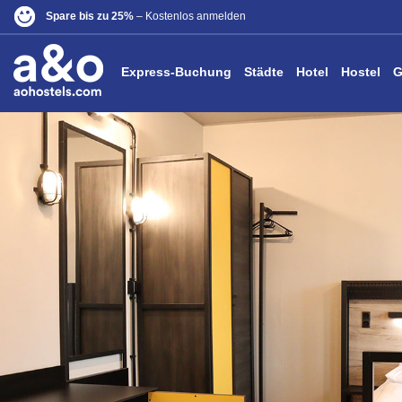
Spare bis zu 25%
– Kostenlos anmelden
Express-Buchung
Städte
Hotel
Hostel
G