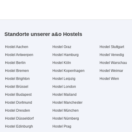
Standorte unserer a&o Hostels
Hostel Aachen
Hostel Graz
Hostel Stuttgart
Hostel Antwerpen
Hostel Hamburg
Hostel Venedig
Hostel Berlin
Hostel Köln
Hostel Warschau
Hostel Bremen
Hostel Kopenhagen
Hostel Weimar
Hostel Brighton
Hostel Leipzig
Hostel Wien
Hostel Brüssel
Hostel London
Hostel Budapest
Hostel Mailand
Hostel Dortmund
Hostel Manchester
Hostel Dresden
Hostel München
Hostel Düsseldorf
Hostel Nürnberg
Hostel Edinburgh
Hostel Prag