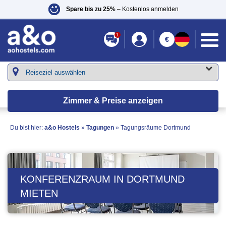
Spare bis zu 25%
– Kostenlos anmelden
1
€
Zimmer & Preise anzeigen
Du bist hier:
a&o Hostels
»
Tagungen
»
Tagungsräume Dortmund
KONFERENZRAUM IN DORTMUND
MIETEN