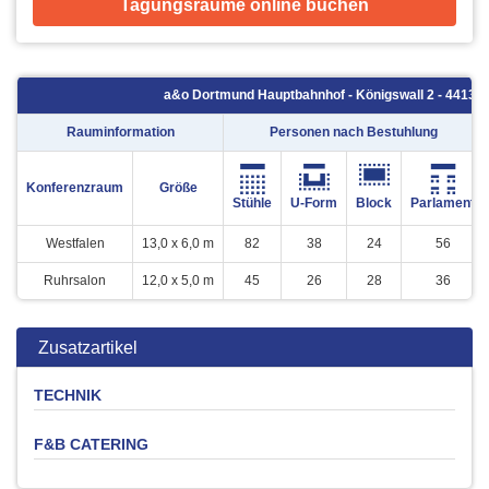
Tagungsräume online buchen
a&o Dortmund Hauptbahnhof - Königswall 2 - 44137
Rauminformation
Personen nach Bestuhlung
Konferenzraum
Größe
Stühle
U-Form
Block
Parlament
Westfalen
13,0 x 6,0 m
82
38
24
56
Ruhrsalon
12,0 x 5,0 m
45
26
28
36
Zusatzartikel
TECHNIK
F&B CATERING
Produkt
Menge
Preis
Leinwand
-
0 €