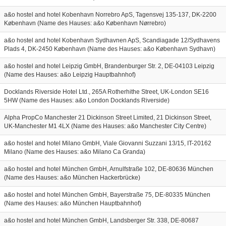
a&o hostel and hotel Kobenhavn Norrebro ApS, Tagensvej 135-137, DK-2200
København (Name des Hauses: a&o København Nørrebro)
a&o hostel and hotel Kobenhavn Sydhavnen ApS, Scandiagade 12/Sydhavens
Plads 4, DK-2450 København (Name des Hauses: a&o København Sydhavn)
a&o hostel and hotel Leipzig GmbH, Brandenburger Str. 2, DE-04103 Leipzig
(Name des Hauses: a&o Leipzig Hauptbahnhof)
Docklands Riverside Hotel Ltd., 265A Rotherhithe Street, UK-London SE16
5HW (Name des Hauses: a&o London Docklands Riverside)
Alpha PropCo Manchester 21 Dickinson Street Limited, 21 Dickinson Street,
UK-Manchester M1 4LX (Name des Hauses: a&o Manchester City Centre)
a&o hostel and hotel Milano GmbH, Viale Giovanni Suzzani 13/15, IT-20162
Milano (Name des Hauses: a&o Milano Ca Granda)
a&o hostel and hotel München GmbH, Arnulfstraße 102, DE-80636 München
(Name des Hauses: a&o München Hackerbrücke)
a&o hostel and hotel München GmbH, Bayerstraße 75, DE-80335 München
(Name des Hauses: a&o München Hauptbahnhof)
a&o hostel and hotel München GmbH, Landsberger Str. 338, DE-80687