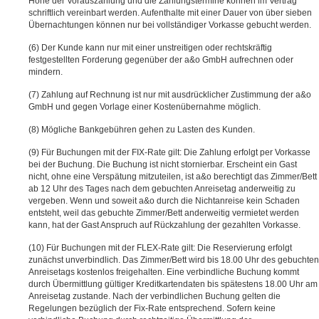
Höhe der Vorauszahlung und die Zahlungstermine können im Vertrag
schriftlich vereinbart werden. Aufenthalte mit einer Dauer von über sieben
Übernachtungen können nur bei vollständiger Vorkasse gebucht werden.
Der Kunde kann nur mit einer unstreitigen oder rechtskräftig
festgestellten Forderung gegenüber der a&o GmbH aufrechnen oder
mindern.
Zahlung auf Rechnung ist nur mit ausdrücklicher Zustimmung der a&o
GmbH und gegen Vorlage einer Kostenübernahme möglich.
Mögliche Bankgebühren gehen zu Lasten des Kunden.
Für Buchungen mit der FIX-Rate gilt: Die Zahlung erfolgt per Vorkasse
bei der Buchung. Die Buchung ist nicht stornierbar. Erscheint ein Gast
nicht, ohne eine Verspätung mitzuteilen, ist a&o berechtigt das Zimmer/Bett
ab 12 Uhr des Tages nach dem gebuchten Anreisetag anderweitig zu
vergeben. Wenn und soweit a&o durch die Nichtanreise kein Schaden
entsteht, weil das gebuchte Zimmer/Bett anderweitig vermietet werden
kann, hat der Gast Anspruch auf Rückzahlung der gezahlten Vorkasse.
Für Buchungen mit der FLEX-Rate gilt: Die Reservierung erfolgt
zunächst unverbindlich. Das Zimmer/Bett wird bis 18.00 Uhr des gebuchten
Anreisetags kostenlos freigehalten. Eine verbindliche Buchung kommt
durch Übermittlung gültiger Kreditkartendaten bis spätestens 18.00 Uhr am
Anreisetag zustande. Nach der verbindlichen Buchung gelten die
Regelungen bezüglich der Fix-Rate entsprechend. Sofern keine