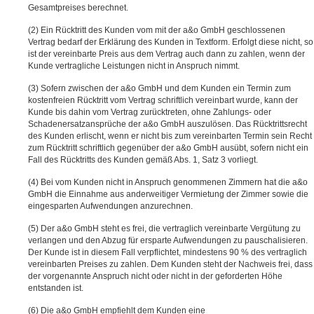
Gesamtpreises berechnet.
Ein Rücktritt des Kunden vom mit der a&o GmbH geschlossenen
Vertrag bedarf der Erklärung des Kunden in Textform. Erfolgt diese nicht, so
ist der vereinbarte Preis aus dem Vertrag auch dann zu zahlen, wenn der
Kunde vertragliche Leistungen nicht in Anspruch nimmt.
Sofern zwischen der a&o GmbH und dem Kunden ein Termin zum
kostenfreien Rücktritt vom Vertrag schriftlich vereinbart wurde, kann der
Kunde bis dahin vom Vertrag zurücktreten, ohne Zahlungs- oder
Schadenersatzansprüche der a&o GmbH auszulösen. Das Rücktrittsrecht
des Kunden erlischt, wenn er nicht bis zum vereinbarten Termin sein Recht
zum Rücktritt schriftlich gegenüber der a&o GmbH ausübt, sofern nicht ein
Fall des Rücktritts des Kunden gemäß Abs. 1, Satz 3 vorliegt.
Bei vom Kunden nicht in Anspruch genommenen Zimmern hat die a&o
GmbH die Einnahme aus anderweitiger Vermietung der Zimmer sowie die
eingesparten Aufwendungen anzurechnen.
Der a&o GmbH steht es frei, die vertraglich vereinbarte Vergütung zu
verlangen und den Abzug für ersparte Aufwendungen zu pauschalisieren.
Der Kunde ist in diesem Fall verpflichtet, mindestens 90 % des vertraglich
vereinbarten Preises zu zahlen. Dem Kunden steht der Nachweis frei, dass
der vorgenannte Anspruch nicht oder nicht in der geforderten Höhe
entstanden ist.
Die a&o GmbH empfiehlt dem Kunden eine