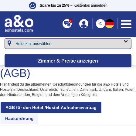
Spare bis zu 25%
– Kostenlos anmelden
1
€
Allgemeine
Geschäftsbedingungen
Zimmer & Preise anzeigen
(AGB)
Hier findest du die allgemeinen Geschäftsbedingungen für die a&o Hotels und
Hostels in Deutschland, Österreich, Tschechien, Dänemark, Ungarn, Italien, Polen,
den Niederlanden, Belgien und dem Vereinigten Königreich.
AGB für den Hotel-/Hostel-Aufnahmevertrag
Hausordnung