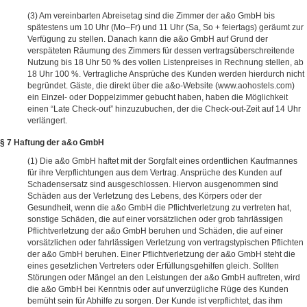
Am vereinbarten Abreisetag sind die Zimmer der a&o GmbH bis
spätestens um 10 Uhr (Mo–Fr) und 11 Uhr (Sa, So + feiertags) geräumt zur
Verfügung zu stellen. Danach kann die a&o GmbH auf Grund der
verspäteten Räumung des Zimmers für dessen vertragsüberschreitende
Nutzung bis 18 Uhr 50 % des vollen Listenpreises in Rechnung stellen, ab
18 Uhr 100 %. Vertragliche Ansprüche des Kunden werden hierdurch nicht
begründet. Gäste, die direkt über die a&o-Website (www.aohostels.com)
ein Einzel- oder Doppelzimmer gebucht haben, haben die Möglichkeit
einen “Late Check-out” hinzuzubuchen, der die Check-out-Zeit auf 14 Uhr
verlängert.
§ 7 Haftung der a&o GmbH
Die a&o GmbH haftet mit der Sorgfalt eines ordentlichen Kaufmannes
für ihre Verpflichtungen aus dem Vertrag. Ansprüche des Kunden auf
Schadensersatz sind ausgeschlossen. Hiervon ausgenommen sind
Schäden aus der Verletzung des Lebens, des Körpers oder der
Gesundheit, wenn die a&o GmbH die Pflichtverletzung zu vertreten hat,
sonstige Schäden, die auf einer vorsätzlichen oder grob fahrlässigen
Pflichtverletzung der a&o GmbH beruhen und Schäden, die auf einer
vorsätzlichen oder fahrlässigen Verletzung von vertragstypischen Pflichten
der a&o GmbH beruhen. Einer Pflichtverletzung der a&o GmbH steht die
eines gesetzlichen Vertreters oder Erfüllungsgehilfen gleich. Sollten
Störungen oder Mängel an den Leistungen der a&o GmbH auftreten, wird
die a&o GmbH bei Kenntnis oder auf unverzügliche Rüge des Kunden
bemüht sein für Abhilfe zu sorgen. Der Kunde ist verpflichtet, das ihm