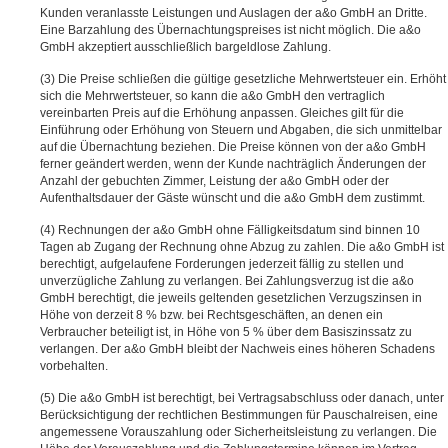
Kunden veranlasste Leistungen und Auslagen der a&o GmbH an Dritte.
Eine Barzahlung des Übernachtungspreises ist nicht möglich. Die a&o
GmbH akzeptiert ausschließlich bargeldlose Zahlung.
Die Preise schließen die gültige gesetzliche Mehrwertsteuer ein. Erhöht
sich die Mehrwertsteuer, so kann die a&o GmbH den vertraglich
vereinbarten Preis auf die Erhöhung anpassen. Gleiches gilt für die
Einführung oder Erhöhung von Steuern und Abgaben, die sich unmittelbar
auf die Übernachtung beziehen. Die Preise können von der a&o GmbH
ferner geändert werden, wenn der Kunde nachträglich Änderungen der
Anzahl der gebuchten Zimmer, Leistung der a&o GmbH oder der
Aufenthaltsdauer der Gäste wünscht und die a&o GmbH dem zustimmt.
Rechnungen der a&o GmbH ohne Fälligkeitsdatum sind binnen 10
Tagen ab Zugang der Rechnung ohne Abzug zu zahlen. Die a&o GmbH ist
berechtigt, aufgelaufene Forderungen jederzeit fällig zu stellen und
unverzügliche Zahlung zu verlangen. Bei Zahlungsverzug ist die a&o
GmbH berechtigt, die jeweils geltenden gesetzlichen Verzugszinsen in
Höhe von derzeit 8 % bzw. bei Rechtsgeschäften, an denen ein
Verbraucher beteiligt ist, in Höhe von 5 % über dem Basiszinssatz zu
verlangen. Der a&o GmbH bleibt der Nachweis eines höheren Schadens
vorbehalten.
Die a&o GmbH ist berechtigt, bei Vertragsabschluss oder danach, unter
Berücksichtigung der rechtlichen Bestimmungen für Pauschalreisen, eine
angemessene Vorauszahlung oder Sicherheitsleistung zu verlangen. Die