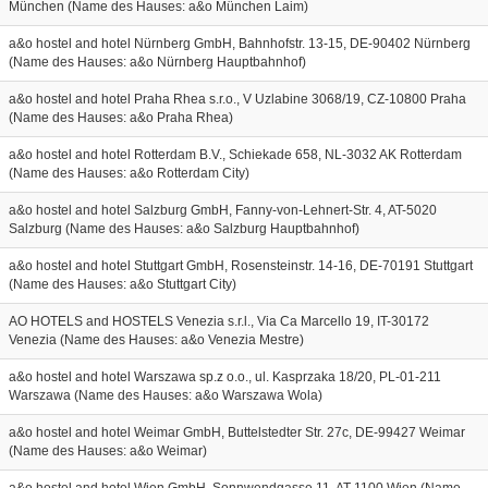
München (Name des Hauses: a&o München Laim)
a&o hostel and hotel Nürnberg GmbH, Bahnhofstr. 13-15, DE-90402 Nürnberg
(Name des Hauses: a&o Nürnberg Hauptbahnhof)
a&o hostel and hotel Praha Rhea s.r.o., V Uzlabine 3068/19, CZ-10800 Praha
(Name des Hauses: a&o Praha Rhea)
a&o hostel and hotel Rotterdam B.V., Schiekade 658, NL-3032 AK Rotterdam
(Name des Hauses: a&o Rotterdam City)
a&o hostel and hotel Salzburg GmbH, Fanny-von-Lehnert-Str. 4, AT-5020
Salzburg (Name des Hauses: a&o Salzburg Hauptbahnhof)
a&o hostel and hotel Stuttgart GmbH, Rosensteinstr. 14-16, DE-70191 Stuttgart
(Name des Hauses: a&o Stuttgart City)
AO HOTELS and HOSTELS Venezia s.r.l., Via Ca Marcello 19, IT-30172
Venezia (Name des Hauses: a&o Venezia Mestre)
a&o hostel and hotel Warszawa sp.z o.o., ul. Kasprzaka 18/20, PL-01-211
Warszawa (Name des Hauses: a&o Warszawa Wola)
a&o hostel and hotel Weimar GmbH, Buttelstedter Str. 27c, DE-99427 Weimar
(Name des Hauses: a&o Weimar)