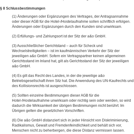
§ 8 Schlussbestimmungen
Änderungen oder Ergänzungen des Vertrages, der Antragsannahme
oder dieser AGB für die Hotel-/Hostelaufnahme sollen schriftlich erfolgen.
Änderungen oder Ergänzungen durch den Kunden sind unwirksam.
Erfüllungs- und Zahlungsort ist der Sitz der a&o GmbH.
Ausschließlicher Gerichtstand – auch für Scheck und
Wechselstreitigkeiten – ist im kaufmännischen Verkehr der Sitz der
jeweiligen a&o GmbH. Sofern ein Vertragspartner keinen allgemeinen
Gerichtsstand im Inland hat, gilt als Gerichtsstand der Sitz der jeweiligen
a&o GmbH.
Es gilt das Recht des Landes, in der die jeweilige a&o
Betriebsgesellschaft ihren Sitz hat. Die Anwendung des UN-Kaufrechts und
des Kollisionsrechts ist ausgeschlossen.
Sollten einzelne Bestimmungen dieser AGB für die
Hotel-/Hostelaufnahme unwirksam oder nichtig sein oder werden, so wird
dadurch die Wirksamkeit der übrigen Bestimmungen nicht berührt. Im
Übrigen gelten die gesetzlichen Vorschriften.
Die a&o GmbH distanziert sich in jeder Hinsicht von Diskriminierung,
Radikalismus, Gewalt und Fremdenfeindlichkeit und behält sich vor,
Menschen nicht zu beherbergen, die diese Distanz vermissen lassen.