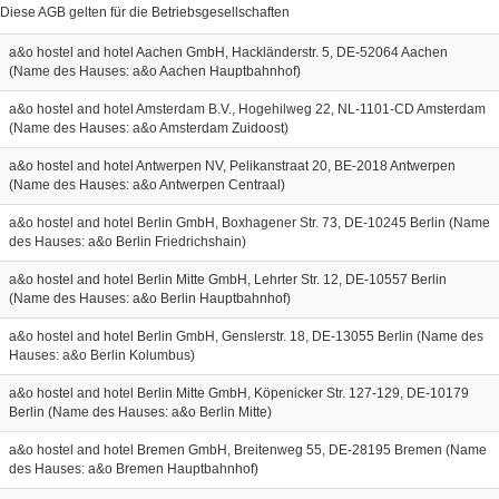
Diese AGB gelten für die Betriebsgesellschaften
a&o hostel and hotel Aachen GmbH, Hackländerstr. 5, DE-52064 Aachen
(Name des Hauses: a&o Aachen Hauptbahnhof)
a&o hostel and hotel Amsterdam B.V., Hogehilweg 22, NL-1101-CD Amsterdam
(Name des Hauses: a&o Amsterdam Zuidoost)
a&o hostel and hotel Antwerpen NV, Pelikanstraat 20, BE-2018 Antwerpen
(Name des Hauses: a&o Antwerpen Centraal)
a&o hostel and hotel Berlin GmbH, Boxhagener Str. 73, DE-10245 Berlin (Name
des Hauses: a&o Berlin Friedrichshain)
a&o hostel and hotel Berlin Mitte GmbH, Lehrter Str. 12, DE-10557 Berlin
(Name des Hauses: a&o Berlin Hauptbahnhof)
a&o hostel and hotel Berlin GmbH, Genslerstr. 18, DE-13055 Berlin (Name des
Hauses: a&o Berlin Kolumbus)
a&o hostel and hotel Berlin Mitte GmbH, Köpenicker Str. 127-129, DE-10179
Berlin (Name des Hauses: a&o Berlin Mitte)
a&o hostel and hotel Bremen GmbH, Breitenweg 55, DE-28195 Bremen (Name
des Hauses: a&o Bremen Hauptbahnhof)