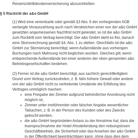
Reiserücktrittskostenversicherung abzuschließen.
§ 5 Rücktritt der a&o GmbH
Wird eine vereinbarte oder gemäß §3 Abs. 6 der vorliegenden AGB
verlangte Vorauszahlung auch nach Verstreichen einer von der a&o GmbH
gesetzten angemessenen Nachfrist nicht geleistet, so ist die a&o GmbH
zum Rücktritt vom Vertrag berechtigt. Der a&o GmbH steht es frei, danach
eine Stornorechnung gemäß §4, Abs. 1 zu stellen. Gleichfalls ist die a&o
GmbH zur Stornierung berechtigt, wenn Außenstände aus vorherigen
Buchungen nach Mahnung nicht beglichen wurden. Gleiches gilt, wenn
entsprechende Außenstände bei einer anderen der oben genannten a&o
Betriebsgesellschaften bestehen.
Ferner ist die a&o GmbH berechtigt, aus sachlich gerechtfertigtem
Grund vom Vertrag zurückzutreten, z. B. falls höhere Gewalt oder andere
von der a&o GmbH nicht zu vertretende Umstände die Erfüllung des
Vertrages unmöglich machen:
eine Freigabe der Zimmer aufgrund behördlicher Anordnung nicht
möglich ist,
Zimmer unter irreführender oder falscher Angabe wesentlicher
Tatsachen, z. B. in der Person des Kunden oder des Zwecks
gebucht werden,
die a&o GmbH begründeten Anlass zu der Annahme hat, dass die
Inanspruchnahme der Hotel-/Hostelleistung den reibungslosen
Geschäftsbetrieb, die Sicherheit oder das Ansehen der a&o GmbH
in der Öffentlichkeit beeinträchtigen kann, ohne dass dies dem