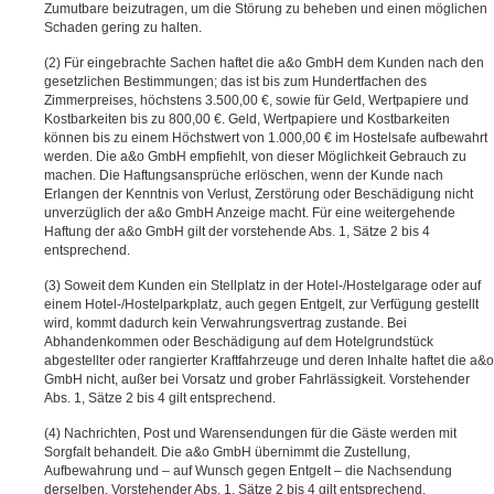
Zumutbare beizutragen, um die Störung zu beheben und einen möglichen
Schaden gering zu halten.
Für eingebrachte Sachen haftet die a&o GmbH dem Kunden nach den
gesetzlichen Bestimmungen; das ist bis zum Hundertfachen des
Zimmerpreises, höchstens 3.500,00 €, sowie für Geld, Wertpapiere und
Kostbarkeiten bis zu 800,00 €. Geld, Wertpapiere und Kostbarkeiten
können bis zu einem Höchstwert von 1.000,00 € im Hostelsafe aufbewahrt
werden. Die a&o GmbH empfiehlt, von dieser Möglichkeit Gebrauch zu
machen. Die Haftungsansprüche erlöschen, wenn der Kunde nach
Erlangen der Kenntnis von Verlust, Zerstörung oder Beschädigung nicht
unverzüglich der a&o GmbH Anzeige macht. Für eine weitergehende
Haftung der a&o GmbH gilt der vorstehende Abs. 1, Sätze 2 bis 4
entsprechend.
Soweit dem Kunden ein Stellplatz in der Hotel-/Hostelgarage oder auf
einem Hotel-/Hostelparkplatz, auch gegen Entgelt, zur Verfügung gestellt
wird, kommt dadurch kein Verwahrungsvertrag zustande. Bei
Abhandenkommen oder Beschädigung auf dem Hotelgrundstück
abgestellter oder rangierter Kraftfahrzeuge und deren Inhalte haftet die a&o
GmbH nicht, außer bei Vorsatz und grober Fahrlässigkeit. Vorstehender
Abs. 1, Sätze 2 bis 4 gilt entsprechend.
Nachrichten, Post und Warensendungen für die Gäste werden mit
Sorgfalt behandelt. Die a&o GmbH übernimmt die Zustellung,
Aufbewahrung und – auf Wunsch gegen Entgelt – die Nachsendung
derselben. Vorstehender Abs. 1, Sätze 2 bis 4 gilt entsprechend.