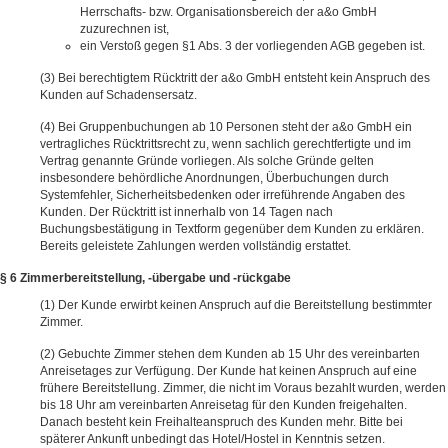
Herrschafts- bzw. Organisationsbereich der a&o GmbH
zuzurechnen ist,
ein Verstoß gegen §1 Abs. 3 der vorliegenden AGB gegeben ist.
Bei berechtigtem Rücktritt der a&o GmbH entsteht kein Anspruch des
Kunden auf Schadensersatz.
Bei Gruppenbuchungen ab 10 Personen steht der a&o GmbH ein
vertragliches Rücktrittsrecht zu, wenn sachlich gerechtfertigte und im
Vertrag genannte Gründe vorliegen. Als solche Gründe gelten
insbesondere behördliche Anordnungen, Überbuchungen durch
Systemfehler, Sicherheitsbedenken oder irreführende Angaben des
Kunden. Der Rücktritt ist innerhalb von 14 Tagen nach
Buchungsbestätigung in Textform gegenüber dem Kunden zu erklären.
Bereits geleistete Zahlungen werden vollständig erstattet.
§ 6 Zimmerbereitstellung, -übergabe und -rückgabe
Der Kunde erwirbt keinen Anspruch auf die Bereitstellung bestimmter
Zimmer.
Gebuchte Zimmer stehen dem Kunden ab 15 Uhr des vereinbarten
Anreisetages zur Verfügung. Der Kunde hat keinen Anspruch auf eine
frühere Bereitstellung. Zimmer, die nicht im Voraus bezahlt wurden, werden
bis 18 Uhr am vereinbarten Anreisetag für den Kunden freigehalten.
Danach besteht kein Freihalteanspruch des Kunden mehr. Bitte bei
späterer Ankunft unbedingt das Hotel/Hostel in Kenntnis setzen.