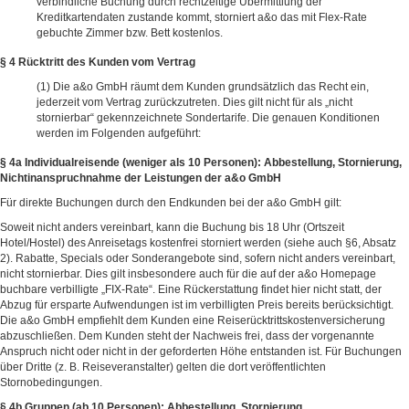
verbindliche Buchung durch rechtzeitige Übermittlung der
Kreditkartendaten zustande kommt, storniert a&o das mit Flex-Rate
gebuchte Zimmer bzw. Bett kostenlos.
§ 4 Rücktritt des Kunden vom Vertrag
Die a&o GmbH räumt dem Kunden grundsätzlich das Recht ein,
jederzeit vom Vertrag zurückzutreten. Dies gilt nicht für als „nicht
stornierbar“ gekennzeichnete Sondertarife. Die genauen Konditionen
werden im Folgenden aufgeführt:
§ 4a Individualreisende (weniger als 10 Personen): Abbestellung, Stornierung,
Nichtinanspruchnahme der Leistungen der a&o GmbH
Für direkte Buchungen durch den Endkunden bei der a&o GmbH gilt:
Soweit nicht anders vereinbart, kann die Buchung bis 18 Uhr (Ortszeit
Hotel/Hostel) des Anreisetags kostenfrei storniert werden (siehe auch §6, Absatz
2). Rabatte, Specials oder Sonderangebote sind, sofern nicht anders vereinbart,
nicht stornierbar. Dies gilt insbesondere auch für die auf der a&o Homepage
buchbare verbilligte „FIX-Rate“. Eine Rückerstattung findet hier nicht statt, der
Abzug für ersparte Aufwendungen ist im verbilligten Preis bereits berücksichtigt.
Die a&o GmbH empfiehlt dem Kunden eine Reiserücktrittskostenversicherung
abzuschließen. Dem Kunden steht der Nachweis frei, dass der vorgenannte
Anspruch nicht oder nicht in der geforderten Höhe entstanden ist. Für Buchungen
über Dritte (z. B. Reiseveranstalter) gelten die dort veröffentlichten
Stornobedingungen.
§ 4b Gruppen (ab 10 Personen): Abbestellung, Stornierung,