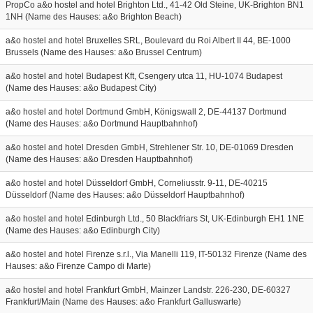
PropCo a&o hostel and hotel Brighton Ltd., 41-42 Old Steine, UK-Brighton BN1
1NH (Name des Hauses: a&o Brighton Beach)
a&o hostel and hotel Bruxelles SRL, Boulevard du Roi Albert II 44, BE-1000
Brussels (Name des Hauses: a&o Brussel Centrum)
a&o hostel and hotel Budapest Kft, Csengery utca 11, HU-1074 Budapest
(Name des Hauses: a&o Budapest City)
a&o hostel and hotel Dortmund GmbH, Königswall 2, DE-44137 Dortmund
(Name des Hauses: a&o Dortmund Hauptbahnhof)
a&o hostel and hotel Dresden GmbH, Strehlener Str. 10, DE-01069 Dresden
(Name des Hauses: a&o Dresden Hauptbahnhof)
a&o hostel and hotel Düsseldorf GmbH, Corneliusstr. 9-11, DE-40215
Düsseldorf (Name des Hauses: a&o Düsseldorf Hauptbahnhof)
a&o hostel and hotel Edinburgh Ltd., 50 Blackfriars St, UK-Edinburgh EH1 1NE
(Name des Hauses: a&o Edinburgh City)
a&o hostel and hotel Firenze s.r.l., Via Manelli 119, IT-50132 Firenze (Name des
Hauses: a&o Firenze Campo di Marte)
a&o hostel and hotel Frankfurt GmbH, Mainzer Landstr. 226-230, DE-60327
Frankfurt/Main (Name des Hauses: a&o Frankfurt Galluswarte)