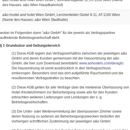
a&o hostel and hotel Wien GmbH, Sonnwendgasse 11, AT-1100 Wien (Name
des Hauses: a&o Wien Hauptbahnhof)
a&o hostel and hotel Wien GmbH, Lerchenfelder Gürtel 9-11, AT-1160 Wien
(Name des Hauses: a&o Wien Stadthalle)
wobei im Folgenden dann “a&o GmbH” für die jeweils als Vertragspartner
auftretende Betriebsgesellschaft steht.
§ 1 Grundsätze und Geltungsbereich
Diese AGB regeln das Vertragsverhältnis zwischen der jeweiligen a&o
GmbH und deren Kunden gemeinsam mit der Hausordnung der a&o
GmbH, die hier zum Download bereitsteht:
www.aohostels.com/de/agb/
.
Die Hausordnung ist somit ausdrücklich in den Vertragsschluss
einbezogen. Besonders sind das dort aufgeführte Rauchverbot und die
resultierenden Vertragsstrafen zu beachten.
Diese AGB gelten für alle Verträge über die mietweise Überlassung von
Hotel-/Hostelzimmern zur Beherbergung sowie alle für den Kunden
erbrachten weiteren Lieferungen und Leistungen der o. g.
Betriebsgesellschaften.
Die Unter- oder Weitervermietung der überlassenen Zimmer sowie
deren Nutzung zu anderen als Beherbergungszwecken bedürfen der
vorherigen schriftlichen Zustimmung der jeweiligen a&o GmbH.