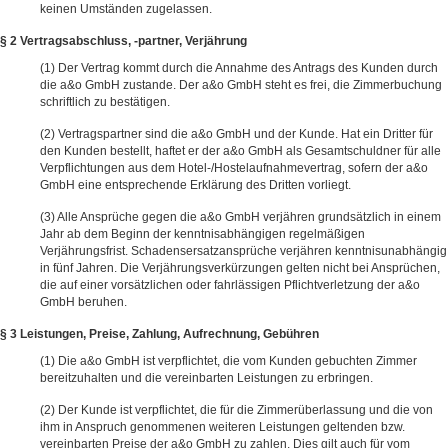
keinen Umständen zugelassen.
§ 2 Vertragsabschluss, -partner, Verjährung
Der Vertrag kommt durch die Annahme des Antrags des Kunden durch
die a&o GmbH zustande. Der a&o GmbH steht es frei, die Zimmerbuchung
schriftlich zu bestätigen.
Vertragspartner sind die a&o GmbH und der Kunde. Hat ein Dritter für
den Kunden bestellt, haftet er der a&o GmbH als Gesamtschuldner für alle
Verpflichtungen aus dem Hotel-/Hostelaufnahmevertrag, sofern der a&o
GmbH eine entsprechende Erklärung des Dritten vorliegt.
Alle Ansprüche gegen die a&o GmbH verjähren grundsätzlich in einem
Jahr ab dem Beginn der kenntnisabhängigen regelmäßigen
Verjährungsfrist. Schadensersatzansprüche verjähren kenntnisunabhängig
in fünf Jahren. Die Verjährungsverkürzungen gelten nicht bei Ansprüchen,
die auf einer vorsätzlichen oder fahrlässigen Pflichtverletzung der a&o
GmbH beruhen.
§ 3 Leistungen, Preise, Zahlung, Aufrechnung, Gebühren
Die a&o GmbH ist verpflichtet, die vom Kunden gebuchten Zimmer
bereitzuhalten und die vereinbarten Leistungen zu erbringen.
Der Kunde ist verpflichtet, die für die Zimmerüberlassung und die von
ihm in Anspruch genommenen weiteren Leistungen geltenden bzw.
vereinbarten Preise der a&o GmbH zu zahlen. Dies gilt auch für vom