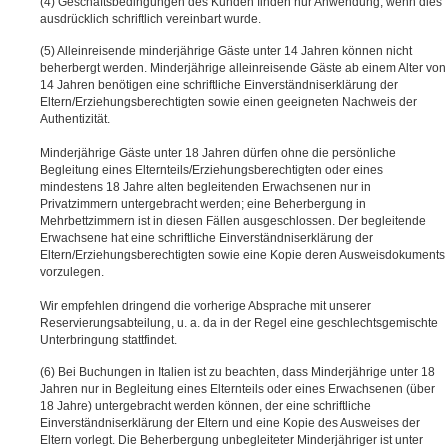
Geschäftsbedingungen des Kunden finden nur Anwendung, wenn dies
ausdrücklich schriftlich vereinbart wurde.
Alleinreisende minderjährige Gäste unter 14 Jahren können nicht
beherbergt werden. Minderjährige alleinreisende Gäste ab einem Alter von
14 Jahren benötigen eine schriftliche Einverständniserklärung der
Eltern/Erziehungsberechtigten sowie einen geeigneten Nachweis der
Authentizität.
Minderjährige Gäste unter 18 Jahren dürfen ohne die persönliche
Begleitung eines Elternteils/Erziehungsberechtigten oder eines
mindestens 18 Jahre alten begleitenden Erwachsenen nur in
Privatzimmern untergebracht werden; eine Beherbergung in
Mehrbettzimmern ist in diesen Fällen ausgeschlossen. Der begleitende
Erwachsene hat eine schriftliche Einverständniserklärung der
Eltern/Erziehungsberechtigten sowie eine Kopie deren Ausweisdokuments
vorzulegen.
Wir empfehlen dringend die vorherige Absprache mit unserer
Reservierungsabteilung, u. a. da in der Regel eine geschlechtsgemischte
Unterbringung stattfindet.
Bei Buchungen in Italien ist zu beachten, dass Minderjährige unter 18
Jahren nur in Begleitung eines Elternteils oder eines Erwachsenen (über
18 Jahre) untergebracht werden können, der eine schriftliche
Einverständniserklärung der Eltern und eine Kopie des Ausweises der
Eltern vorlegt. Die Beherbergung unbegleiteter Minderjähriger ist unter