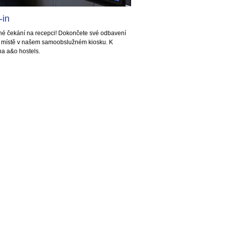
-in
uhé čekání na recepci! Dokončete své odbavení
a místě v našem samoobslužném kiosku. K
ha a&o hostels.