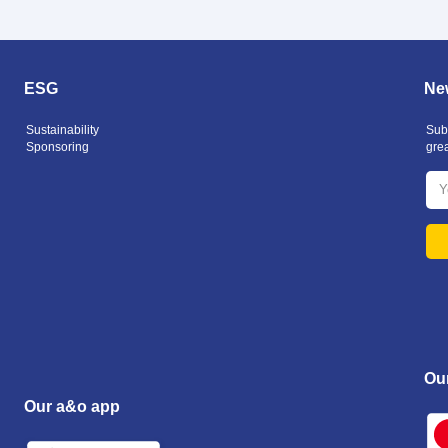
ESG
New
Sustainability
Subs
Sponsoring
gre
Ou
Our a&o app