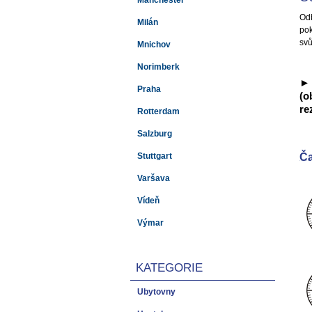
Manchester
Odb
Milán
pok
svů
Mnichov
Norimberk
► 
Praha
(o
re
Rotterdam
Salzburg
Ča
Stuttgart
Varšava
Vídeň
Výmar
KATEGORIE
Ubytovny