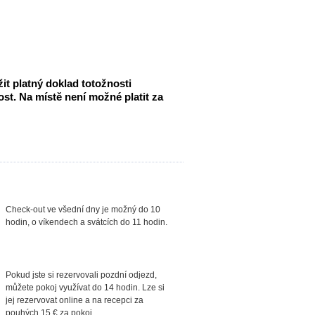
t platný doklad totožnosti
st. Na místě není možné platit za
Check-out ve všední dny je možný do 10
hodin, o víkendech a svátcích do 11 hodin.
Pokud jste si rezervovali pozdní odjezd,
můžete pokoj využívat do 14 hodin. Lze si
jej rezervovat online a na recepci za
pouhých 15 € za pokoj.