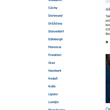
Budapešť
Cáchy
a
Dortmund
Tak
jed
Drážďany
tel
iOS
Düsseldorf
Ben
Edinburgh
Florencie
Frankfurt
Graz
Hamburk
Kodaň
Kolín
Lipsko
Londýn
Od