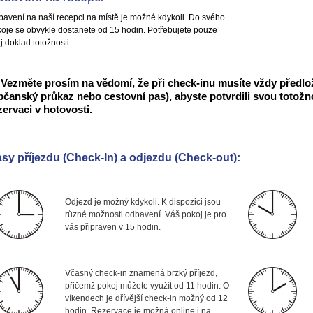
avení na naší recepci na místě je možné kdykoli. Do svého
oje se obvykle dostanete od 15 hodin. Potřebujete pouze
j doklad totožnosti.
Vezměte prosím na vědomí, že při check-inu musíte vždy předloži
bčanský průkaz nebo cestovní pas), abyste potvrdili svou totožno
zervaci v hotovosti.
sy příjezdu (Check-In) a odjezdu (Check-out):
Odjezd je možný kdykoli. K dispozici jsou
různé možnosti odbavení. Váš pokoj je pro
vás připraven v 15 hodin.
Včasný check-in znamená brzký příjezd,
přičemž pokoj můžete využít od 11 hodin. O
víkendech je dřívější check-in možný od 12
hodin. Rezervace je možná online i na