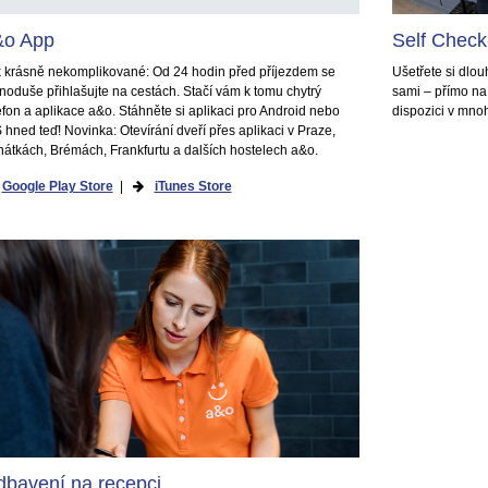
&o App
Self Check
 krásně nekomplikované: Od 24 hodin před příjezdem se
Ušetřete si dlo
noduše přihlašujte na cestách. Stačí vám k tomu chytrý
sami – přímo n
efon a aplikace a&o. Stáhněte si aplikaci pro Android nebo
dispozici v mno
 hned teď! Novinka: Otevírání dveří přes aplikaci v Praze,
átkách, Brémách, Frankfurtu a dalších hostelech a&o.
Google Play Store
|
iTunes Store
bavení na recepci