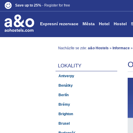
Save up to 25%
- Register for free
Expresní rezervace
Města
Hotel
Hostel
Nacházíte se zde:
a&o Hostels
»
Informace
»
O
LOKALITY
Antverpy
Benátky
Berlín
Brémy
Brighton
Brusel