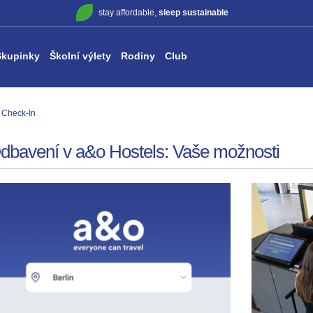
stay affordable,
sleep sustainable
Skupinky
Školní výlety
Rodiny
Club
 Check-In
dbavení v a&o Hostels: Vaše možnosti