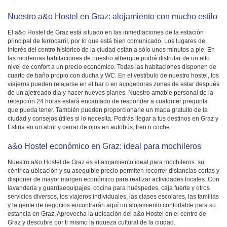
Nuestro a&o Hostel en Graz: alojamiento con mucho estilo
El a&o Hostel de Graz está situado en las inmediaciones de la estación
principal de ferrocarril, por lo que está bien comunicado. Los lugares de
interés del centro histórico de la ciudad están a sólo unos minutos a pie. En
las modernas habitaciones de nuestro albergue podrá disfrutar de un alto
nivel de confort a un precio económico. Todas las habitaciones disponen de
cuarto de baño propio con ducha y WC. En el vestíbulo de nuestro hostel, los
viajeros pueden relajarse en el bar o en acogedoras zonas de estar después
de un ajetreado día y hacer nuevos planes. Nuestro amable personal de la
recepción 24 horas estará encantado de responder a cualquier pregunta
que pueda tener. También pueden proporcionarle un mapa gratuito de la
ciudad y consejos útiles si lo necesita. Podrás llegar a tus destinos en Graz y
Estiria en un abrir y cerrar de ojos en autobús, tren o coche.
a&o Hostel económico en Graz: ideal para mochileros
Nuestro a&o Hostel de Graz es el alojamiento ideal para mochileros: su
céntrica ubicación y su asequible precio permiten recorrer distancias cortas y
disponer de mayor margen económico para realizar actividades locales. Con
lavandería y guardaequipajes, cocina para huéspedes, caja fuerte y otros
servicios diversos, los viajeros individuales, las clases escolares, las familias
y la gente de negocios encontrarán aquí un alojamiento confortable para su
estancia en Graz. Aprovecha la ubicación del a&o Hostel en el centro de
Graz y descubre por ti mismo la riqueza cultural de la ciudad.