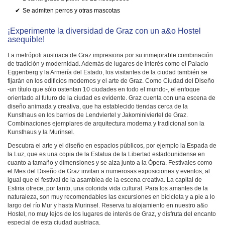
Se admiten perros y otras mascotas
¡Experimente la diversidad de Graz con un a&o Hostel
asequible!
La metrópoli austriaca de Graz impresiona por su inmejorable combinación
de tradición y modernidad. Además de lugares de interés como el Palacio
Eggenberg y la Armería del Estado, los visitantes de la ciudad también se
fijarán en los edificios modernos y el arte de Graz. Como Ciudad del Diseño
-un título que sólo ostentan 10 ciudades en todo el mundo-, el enfoque
orientado al futuro de la ciudad es evidente. Graz cuenta con una escena de
diseño animada y creativa, que ha establecido tiendas cerca de la
Kunsthaus en los barrios de Lendviertel y Jakominiviertel de Graz.
Combinaciones ejemplares de arquitectura moderna y tradicional son la
Kunsthaus y la Murinsel.
Descubra el arte y el diseño en espacios públicos, por ejemplo la Espada de
la Luz, que es una copia de la Estatua de la Libertad estadounidense en
cuanto a tamaño y dimensiones y se alza junto a la Ópera. Festivales como
el Mes del Diseño de Graz invitan a numerosas exposiciones y eventos, al
igual que el festival de la asamblea de la escena creativa. La capital de
Estiria ofrece, por tanto, una colorida vida cultural. Para los amantes de la
naturaleza, son muy recomendables las excursiones en bicicleta y a pie a lo
largo del río Mur y hasta Murinsel. Reserva tu alojamiento en nuestro a&o
Hostel, no muy lejos de los lugares de interés de Graz, y disfruta del encanto
especial de esta ciudad austriaca.