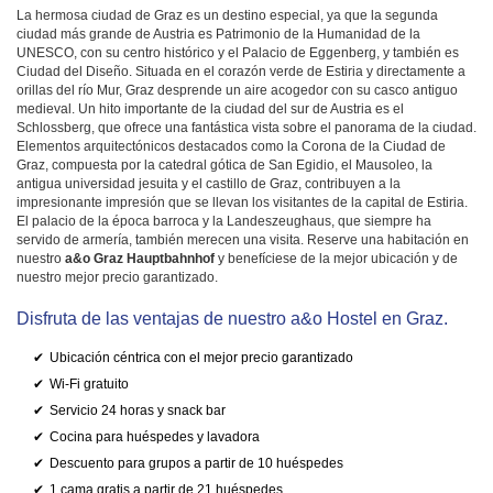
La hermosa ciudad de Graz es un destino especial, ya que la segunda
ciudad más grande de Austria es Patrimonio de la Humanidad de la
UNESCO, con su centro histórico y el Palacio de Eggenberg, y también es
Ciudad del Diseño. Situada en el corazón verde de Estiria y directamente a
orillas del río Mur, Graz desprende un aire acogedor con su casco antiguo
medieval. Un hito importante de la ciudad del sur de Austria es el
Schlossberg, que ofrece una fantástica vista sobre el panorama de la ciudad.
Elementos arquitectónicos destacados como la Corona de la Ciudad de
Graz, compuesta por la catedral gótica de San Egidio, el Mausoleo, la
antigua universidad jesuita y el castillo de Graz, contribuyen a la
impresionante impresión que se llevan los visitantes de la capital de Estiria.
El palacio de la época barroca y la Landeszeughaus, que siempre ha
servido de armería, también merecen una visita. Reserve una habitación en
nuestro
a&o Graz Hauptbahnhof
y benefíciese de la mejor ubicación y de
nuestro mejor precio garantizado.
Disfruta de las ventajas de nuestro a&o Hostel en Graz.
Ubicación céntrica con el mejor precio garantizado
Wi-Fi gratuito
Servicio 24 horas y snack bar
Cocina para huéspedes y lavadora
Descuento para grupos a partir de 10 huéspedes
1 cama gratis a partir de 21 huéspedes