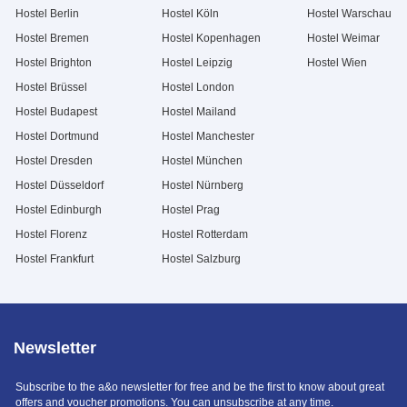
Hostel Berlin
Hostel Köln
Hostel Warschau
Hostel Bremen
Hostel Kopenhagen
Hostel Weimar
Hostel Brighton
Hostel Leipzig
Hostel Wien
Hostel Brüssel
Hostel London
Hostel Budapest
Hostel Mailand
Hostel Dortmund
Hostel Manchester
Hostel Dresden
Hostel München
Hostel Düsseldorf
Hostel Nürnberg
Hostel Edinburgh
Hostel Prag
Hostel Florenz
Hostel Rotterdam
Hostel Frankfurt
Hostel Salzburg
Newsletter
Subscribe to the a&o newsletter for free and be the first to know about great
offers and voucher promotions. You can unsubscribe at any time.