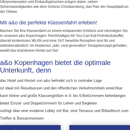
Uferpromenaden und Einkaufsgässchen prägen dabei, neben
Sehenswürdigkeiten wie dem Schloss Christiansborg, das Flair der Hauptstadt an
der Ostsee.
Mit a&o die perfekte Klassenfahrt erleben!
Machen Sie Ihre Klassenfahrt zu einem entspannten Erlebnis und nächstigen Sie
in unserem a&o Kopenhagen. Reichhaltiges All-You-Can-Eat-Frühstücksbuffet,
überall kostenloses WLAN und eine 24/7 besetzte Rezeption sind für uns
selbstverständlich. Im modernen „a&o: next generation“ Designkonzept gehalten,
wartet das brandneue Hostel auf Sie!
a&o Kopenhagen bietet die optimale
Unterkunft, denn
das Hotel und Hostel von a&o befindet sich in zentraler Lage
ist ideal mit Reisebussen und den öffentlichen Verkehrsmitteln erreichbar
kann kleine und große Klassengrößen in 4- bis 6-Bettzimmern beherbergen
bietet Einzel- und Doppelzimmern für Lehrer und Begleiter
verfügt über eine moderne Lobby mit Bar, eine Terrasse und Billardtisch zum
Treffen & Beisammensein