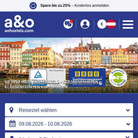
Spare bis zu 25%
– Kostenlos anmelden
1
€
SIE SIND HIER:
A&O HOSTELS
»
KLASSENFAHRTEN
»
KLASSENFAHRTEN KOPENHAGEN
Reiseziel wählen