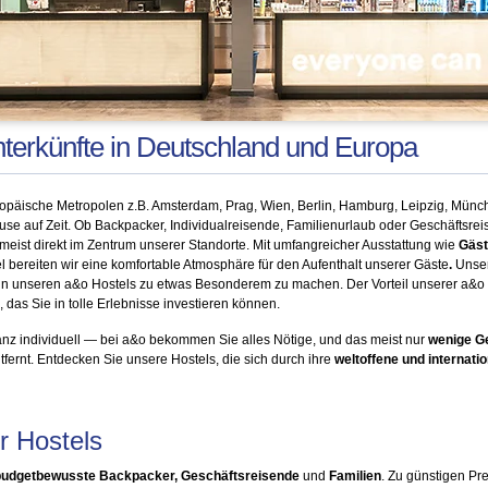
nterkünfte in Deutschland und Europa
opäische Metropolen z.B. Amsterdam, Prag, Wien, Berlin, Hamburg, Leipzig, Münche
e auf Zeit. Ob Backpacker, Individualreisende, Familienurlaub oder Geschäftsre
 meist direkt im Zentrum unserer Standorte. Mit umfangreicher Ausstattung wie
Gäs
 bereiten wir eine komfortable Atmosphäre für den Aufenthalt unserer Gäste
.
Unser
n unseren a&o Hostels zu etwas Besonderem zu machen. Der Vorteil unserer a&o Ho
das Sie in tolle Erlebnisse investieren können.
anz individuell — bei a&o bekommen Sie alles Nötige, und das meist nur
wenige G
ernt. Entdecken Sie unsere Hostels, die sich durch ihre
weltoffene und internat
r Hostels
budgetbewusste Backpacker, Geschäftsreisende
und
Familien
. Zu günstigen Pr