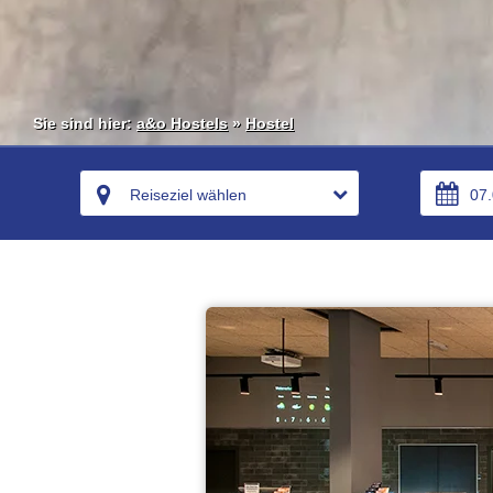
Sie sind hier:
a&o Hostels
»
Hostel
Reiseziel wählen