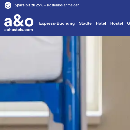
Spare bis zu 25%
– Kostenlos anmelden
Express-Buchung
Städte
Hotel
Hostel
G