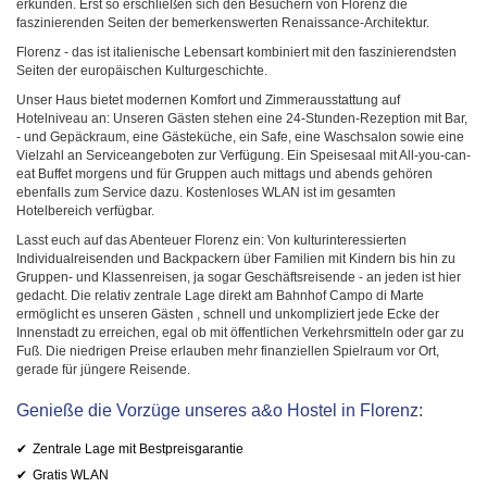
erkunden. Erst so erschließen sich den Besuchern von Florenz die
faszinierenden Seiten der bemerkenswerten Renaissance-Architektur.
Florenz - das ist italienische Lebensart kombiniert mit den faszinierendsten
Seiten der europäischen Kulturgeschichte.
Unser Haus bietet modernen Komfort und Zimmerausstattung auf
Hotelniveau an: Unseren Gästen stehen eine 24-Stunden-Rezeption mit Bar,
- und Gepäckraum, eine Gästeküche, ein Safe, eine Waschsalon sowie eine
Vielzahl an Serviceangeboten zur Verfügung. Ein Speisesaal mit All-you-can-
eat Buffet morgens und für Gruppen auch mittags und abends gehören
ebenfalls zum Service dazu. Kostenloses WLAN ist im gesamten
Hotelbereich verfügbar.
Lasst euch auf das Abenteuer Florenz ein: Von kulturinteressierten
Individualreisenden und Backpackern über Familien mit Kindern bis hin zu
Gruppen- und Klassenreisen, ja sogar Geschäftsreisende - an jeden ist hier
gedacht. Die relativ zentrale Lage direkt am Bahnhof Campo di Marte
ermöglicht es unseren Gästen , schnell und unkompliziert jede Ecke der
Innenstadt zu erreichen, egal ob mit öffentlichen Verkehrsmitteln oder gar zu
Fuß. Die niedrigen Preise erlauben mehr finanziellen Spielraum vor Ort,
gerade für jüngere Reisende.
Genieße die Vorzüge unseres a&o Hostel in Florenz:
Zentrale Lage mit Bestpreisgarantie
Gratis WLAN