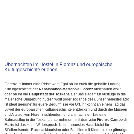
Übernachten im Hostel in Florenz und europäische
Kulturgeschichte erleben
Florenz ist immer eine Reise wert! Egal ob ihr euch die geballte Ladung
Kulturgeschichte der
Renaissance-Metropole Florenz
anschauen wollt,
oder ob ihr die
Hauptstadt der Toskana
als “Basislager” für Ausflüge in die
malerische Umgebung nutzen wollt (oder sogar beides), unser neuestes a&o
ist ideal geeignet für euere Bedürfnisse vor Ort. Ihr könnt an einem Tag das
Juwel der europäischen Kulturgeschichte entdecken und durch die Museen
und Altstadt von Florenz schlendern und am nächsten Tag einen
Bahnausflug in die Toskana unternehmen - mit dem
a&o Firenze Campo di
Marte
ist das keine Widerspruch. Unser neuestes Haus bietet für
Städtereisende, Rucksacktouristen oder Familien mit Kindern eine
günstige