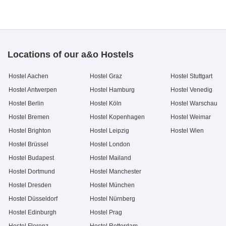
Locations of our a&o Hostels
Hostel Aachen
Hostel Graz
Hostel Stuttgart
Hostel Antwerpen
Hostel Hamburg
Hostel Venedig
Hostel Berlin
Hostel Köln
Hostel Warschau
Hostel Bremen
Hostel Kopenhagen
Hostel Weimar
Hostel Brighton
Hostel Leipzig
Hostel Wien
Hostel Brüssel
Hostel London
Hostel Budapest
Hostel Mailand
Hostel Dortmund
Hostel Manchester
Hostel Dresden
Hostel München
Hostel Düsseldorf
Hostel Nürnberg
Hostel Edinburgh
Hostel Prag
Hostel Florenz
Hostel Rotterdam