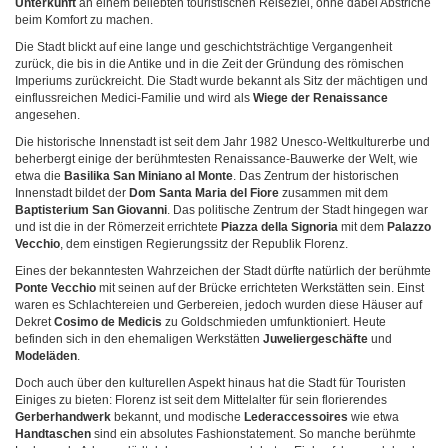
Unterkunft
an einem beliebten touristischen Reiseziel, ohne dabei Abstriche
beim Komfort zu machen.
Die Stadt blickt auf eine lange und geschichtsträchtige Vergangenheit
zurück, die bis in die Antike und in die Zeit der Gründung des römischen
Imperiums zurückreicht. Die Stadt wurde bekannt als Sitz der mächtigen und
einflussreichen Medici-Familie und wird als
Wiege der Renaissance
angesehen.
Die historische Innenstadt ist seit dem Jahr 1982 Unesco-Weltkulturerbe und
beherbergt einige der berühmtesten Renaissance-Bauwerke der Welt, wie
etwa die
Basilika San Miniano al Monte
. Das Zentrum der historischen
Innenstadt bildet der
Dom Santa Maria del Fiore
zusammen mit dem
Baptisterium San Giovanni
. Das politische Zentrum der Stadt hingegen war
und ist die in der Römerzeit errichtete
Piazza della Signoria
mit dem
Palazzo
Vecchio
, dem einstigen Regierungssitz der Republik Florenz.
Eines der bekanntesten Wahrzeichen der Stadt dürfte natürlich der berühmte
Ponte Vecchio
mit seinen auf der Brücke errichteten Werkstätten sein. Einst
waren es Schlachtereien und Gerbereien, jedoch wurden diese Häuser auf
Dekret
Cosimo de Medicis
zu Goldschmieden umfunktioniert. Heute
befinden sich in den ehemaligen Werkstätten
Juweliergeschäfte
und
Modeläden
.
Doch auch über den kulturellen Aspekt hinaus hat die Stadt für Touristen
Einiges zu bieten: Florenz ist seit dem Mittelalter für sein florierendes
Gerberhandwerk
bekannt, und modische
Lederaccessoires
wie etwa
Handtaschen
sind ein absolutes Fashionstatement. So manche berühmte