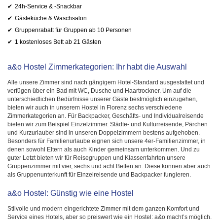
24h-Service & -Snackbar
Gästeküche & Waschsalon
Gruppenrabatt für Gruppen ab 10 Personen
1 kostenloses Bett ab 21 Gästen
a&o Hostel Zimmerkategorien: Ihr habt die Auswahl
Alle unsere Zimmer sind nach gängigem Hotel-Standard ausgestattet und
verfügen über ein Bad mit WC, Dusche und Haartrockner. Um auf die
unterschiedlichen Bedürfnisse unserer Gäste bestmöglich einzugehen,
bieten wir auch in unserem Hostel in Florenz sechs verschiedene
Zimmerkategorien an. Für Backpacker, Geschäfts- und Individualreisende
bieten wir zum Beispiel Einzelzimmer. Städte- und Kulturreisende, Pärchen
und Kurzurlauber sind in unseren Doppelzimmern bestens aufgehoben.
Besonders für Familienurlaube eignen sich unsere 4er-Familienzimmer, in
denen sowohl Eltern als auch Kinder gemeinsam unterkommen. Und zu
guter Letzt bieten wir für Reisegruppen und Klassenfahrten unsere
Gruppenzimmer mit vier, sechs und acht Betten an. Diese können aber auch
als Gruppenunterkunft für Einzelreisende und Backpacker fungieren.
a&o Hostel: Günstig wie eine Hostel
Stilvolle und modern eingerichtete Zimmer mit dem ganzen Komfort und
Service eines Hotels, aber so preiswert wie ein Hostel: a&o macht’s möglich.