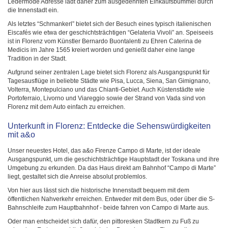
Ledermode Adresse lädt daher zum ausgedehnten Einkaufsbummel durch
die Innenstadt ein.
Als letztes “Schmankerl” bietet sich der Besuch eines typisch italienischen
Eiscafés wie etwa der geschichtsträchtigen “Gelateria Vivoli” an. Speiseeis
ist in Florenz vom Künstler Bernardo Buontalenti zu Ehren Caterina de
Medicis im Jahre 1565 kreiert worden und genießt daher eine lange
Tradition in der Stadt.
Aufgrund seiner zentralen Lage bietet sich Florenz als Ausgangspunkt für
Tagesausflüge in beliebte Städte wie Pisa, Lucca, Siena, San Gimignano,
Volterra, Montepulciano und das Chianti-Gebiet. Auch Küstenstädte wie
Portoferraio, Livorno und Viareggio sowie der Strand von Vada sind von
Florenz mit dem Auto einfach zu erreichen.
Unterkunft in Florenz: Entdecke die Sehenswürdigkeiten
mit a&o
Unser neuestes Hotel, das a&o Firenze Campo di Marte, ist der ideale
Ausgangspunkt, um die geschichtsträchtige Hauptstadt der Toskana und ihre
Umgebung zu erkunden. Da das Haus direkt am Bahnhof “Campo di Marte”
liegt, gestaltet sich die Anreise absolut problemlos.
Von hier aus lässt sich die historische Innenstadt bequem mit dem
öffentlichen Nahverkehr erreichen. Entweder mit dem Bus, oder über die S-
Bahnschleife zum Hauptbahnhof - beide fahren von Campo di Marte aus.
Oder man entscheidet sich dafür, den pittoresken Stadtkern zu Fuß zu