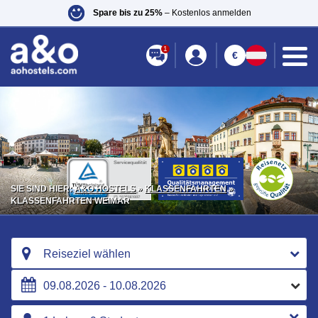
Spare bis zu 25%
– Kostenlos anmelden
1
€
SIE SIND HIER:
A&O HOSTELS
»
KLASSENFAHRTEN
»
KLASSENFAHRTEN WEIMAR
Reiseziel wählen