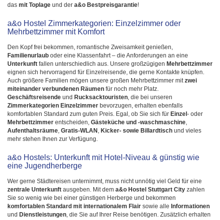
das
mit Toplage
und der
a&o Bestpreisgarantie
!
a&o Hostel Zimmerkategorien: Einzelzimmer oder
Mehrbettzimmer mit Komfort
Den Kopf frei bekommen, romantische Zweisamkeit genießen,
Familienurlaub
oder eine Klassenfahrt – die Anforderungen an eine
Unterkunft
fallen unterschiedlich aus. Unsere großzügigen
Mehrbettzimmer
eignen sich hervorragend für Einzelreisende, die gerne Kontakte knüpfen.
Auch größere Familien mögen unsere großen Mehrbettzimmer mit
zwei
miteinander verbundenen Räumen
für noch mehr Platz.
Geschäftsreisende
und
Rucksacktouristen
, die bei unseren
Zimmerkategorien Einzelzimmer
bevorzugen, erhalten ebenfalls
komfortablen Standard zum guten Preis. Egal, ob Sie sich für
Einzel
- oder
Mehrbettzimmer
entscheiden,
Gästeküche und -waschmaschine
,
Aufenthaltsräume
,
Gratis-WLAN
,
Kicker- sowie Billardtisch
und vieles
mehr stehen Ihnen zur Verfügung.
a&o Hostels: Unterkunft mit Hotel-Niveau & günstig wie
eine Jugendherberge
Wer gerne Städtereisen unternimmt, muss nicht unnötig viel Geld für eine
zentrale Unterkunft
ausgeben. Mit dem
a&o Hostel Stuttgart City
zahlen
Sie so wenig wie bei einer günstigen Herberge und bekommen
komfortablen Standard
mit internationalem Flair
sowie alle
Informationen
und
Dienstleistungen
, die Sie auf Ihrer Reise benötigen. Zusätzlich erhalten