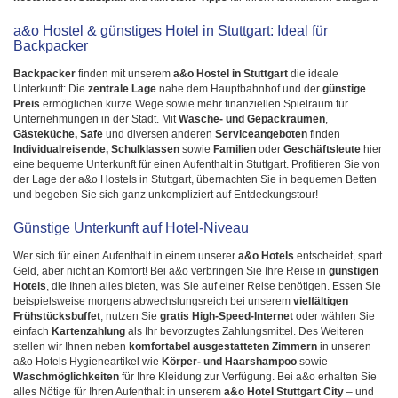
a&o Hostel & günstiges Hotel in Stuttgart: Ideal für
Backpacker
Backpacker
finden mit unserem
a&o Hostel in Stuttgart
die ideale
Unterkunft: Die
zentrale Lage
nahe dem Hauptbahnhof und der
günstige
Preis
ermöglichen kurze Wege sowie mehr finanziellen Spielraum für
Unternehmungen in der Stadt. Mit
Wäsche- und Gepäckräumen
,
Gästeküche, Safe
und diversen anderen
Serviceangeboten
finden
Individualreisende, Schulklassen
sowie
Familien
oder
Geschäftsleute
hier
eine bequeme Unterkunft für einen Aufenthalt in Stuttgart. Profitieren Sie von
der Lage der a&o Hostels in Stuttgart, übernachten Sie in bequemen Betten
und begeben Sie sich ganz unkompliziert auf Entdeckungstour!
Günstige Unterkunft auf Hotel-Niveau
Wer sich für einen Aufenthalt in einem unserer
a&o Hotels
entscheidet, spart
Geld, aber nicht an Komfort! Bei a&o verbringen Sie Ihre Reise in
günstigen
Hotels
, die Ihnen alles bieten, was Sie auf einer Reise benötigen. Essen Sie
beispielsweise morgens abwechslungsreich bei unserem
vielfältigen
Frühstücksbuffet
, nutzen Sie
gratis High-Speed-Internet
oder wählen Sie
einfach
Kartenzahlung
als Ihr bevorzugtes Zahlungsmittel. Des Weiteren
stellen wir Ihnen neben
komfortabel ausgestatteten Zimmern
in unseren
a&o Hotels Hygieneartikel wie
Körper- und Haarshampoo
sowie
Waschmöglichkeiten
für Ihre Kleidung zur Verfügung. Bei a&o erhalten Sie
alles Nötige für Ihren Aufenthalt in unserem
a&o Hotel Stuttgart City
– und