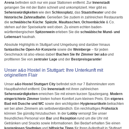
Arena
befinden sich nur ein paar Stationen entfernt. Zur
Innenstadt
gelangen Sie mit der Bahn schnell und unkompliziert. Hier gibt es
Sehenswürdigkeiten
wie den
Schlossplatz
, das
Staatstheater
und die
historische
Zahnradbahn
. Genießen Sie zudem in zahlreichen Restaurants
die
schwäbische Küche
:
Spätzle
,
Maultaschen
,
Ochsenbäckle
& Co.
stehen auf der Speisekarte weit oben. Zu einem echten baden-
württembergischen
Spitzenwein
erleben Sie die
schwäbische Mund- und
Lebensart
hautnah.
Absolute Highlights in Stuttgart und Umgebung sind darüber hinaus
fantastische Open-Air-Konzerte
sowie die
Weinberge
– für jeden
Geschmack ist also etwas dabei!
Buchen Sie Ihr Zimmer bei a&o
und
profitieren Sie von
zentraler Lage
und der
Bestpreisgarantie
!
Unser a&o Hostel in Stuttgart: Ihre Unterkunft mit
originellem Flair
Unser
a&o Hostel Stuttgart City
befindet sich nur 7 Bahnminuten vom
Hauptbahnhof entfernt. Die
Innenstadt
mit ihren zahlreichen
Sehenswürdigkeiten
erreichen Sie mit einem kurzen Spaziergang.
Modern
eingerichtete Zimmer
bieten hohen Komfort zum kleinen Preis. Ein
eigenes
Bad mit Dusche und WC
sowie den wichtigsten
Hygieneartikeln
betrachten
wir bei allen Zimmern als selbstverständlich. Ein reichhaltiges
Frühstück
können Sie günstig hinzubuchen. In der
Lobby
versorgt Sie unser
freundliches Personal von
Bar
und
Rezeption
rund um die Uhr mit
Getränken und Snacks sowie Informationen. Bei Bedarf erhalten Sie einen
kostenlosen Stadtplan
und
hilfreiche Tipps
für Ihren Aufenthalt in Stuttgart.