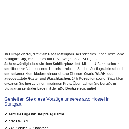
Im
Europaviertel
, direkt am
Rosensteinpark,
befindet sich unser Hostel
a&o
Stuttgart City
, von dem es nur kurze Wege bis zu Stuttgarts
Sehenswürdigkeiten
wie dem
Schillerplatz
sind. Mit der U-Bahnstation in
unmittelbarer Nähe unseres Hostels erreichen Sie Ihre Ausflugsziele schnell
und unkompliziert.
Modern eingerichtete Zimmer
,
Gratis-WLAN
,
gut
ausgestattete Gäste- und Waschküchen
,
24h-Rezeption
sowie -
Snackbar
erwarten Sie hier zu einem niedrigen Preis. Übernachten Sie bei a&o in
Stuttgart in
zentraler Lage
mit der
a&o Bestpreisgarantie
!
Genießen Sie diese Vorzüge unseres a&o Hostel in
Stuttgart!
zentrale Lage mit Bestpreisgarantie
gratis WLAN
24h-Service & -Snackbar