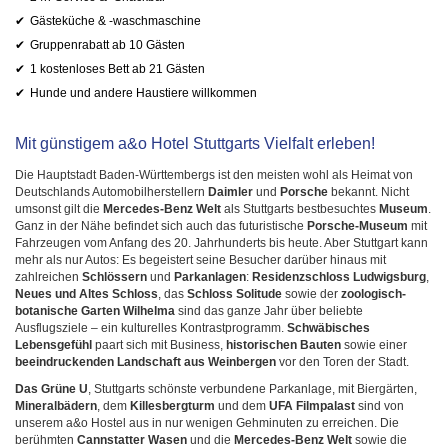
Gästeküche & -waschmaschine
Gruppenrabatt ab 10 Gästen
1 kostenloses Bett ab 21 Gästen
Hunde und andere Haustiere willkommen
Mit günstigem a&o Hotel Stuttgarts Vielfalt erleben!
Die Hauptstadt Baden-Württembergs ist den meisten wohl als Heimat von
Deutschlands Automobilherstellern
Daimler
und
Porsche
bekannt. Nicht
umsonst gilt die
Mercedes-Benz Welt
als Stuttgarts bestbesuchtes
Museum
.
Ganz in der Nähe befindet sich auch das futuristische
Porsche-Museum
mit
Fahrzeugen vom Anfang des 20. Jahrhunderts bis heute. Aber Stuttgart kann
mehr als nur Autos: Es begeistert seine Besucher darüber hinaus mit
zahlreichen
Schlössern
und
Parkanlagen
:
Residenzschloss Ludwigsburg
,
Neues und Altes Schloss
, das
Schloss Solitude
sowie der
zoologisch-
botanische Garten Wilhelma
sind das ganze Jahr über beliebte
Ausflugsziele – ein kulturelles Kontrastprogramm.
Schwäbisches
Lebensgefühl
paart sich mit Business,
historischen Bauten
sowie einer
beeindruckenden Landschaft aus Weinbergen
vor den Toren der Stadt.
Das Grüne U
, Stuttgarts schönste verbundene Parkanlage, mit Biergärten,
Mineralbädern
, dem
Killesbergturm
und dem
UFA Filmpalast
sind von
unserem a&o Hostel aus in nur wenigen Gehminuten zu erreichen. Die
berühmten
Cannstatter Wasen
und die
Mercedes-Benz Welt
sowie die