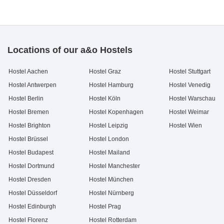
Locations of our a&o Hostels
Hostel Aachen
Hostel Graz
Hostel Stuttgart
Hostel Antwerpen
Hostel Hamburg
Hostel Venedig
Hostel Berlin
Hostel Köln
Hostel Warschau
Hostel Bremen
Hostel Kopenhagen
Hostel Weimar
Hostel Brighton
Hostel Leipzig
Hostel Wien
Hostel Brüssel
Hostel London
Hostel Budapest
Hostel Mailand
Hostel Dortmund
Hostel Manchester
Hostel Dresden
Hostel München
Hostel Düsseldorf
Hostel Nürnberg
Hostel Edinburgh
Hostel Prag
Hostel Florenz
Hostel Rotterdam