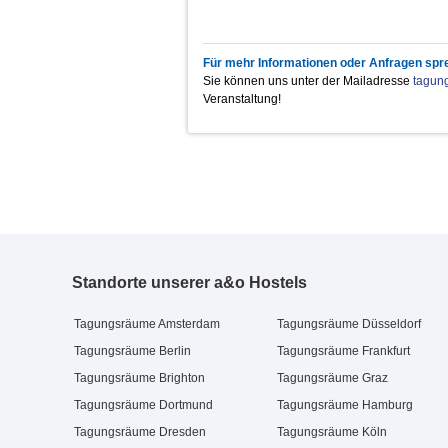
Blue Ray Player + TV
Mineralwasser
Heineken
Kaffee/Tee im Raum
Äpfel
Frühstück Buffet
Funkmikro, Verstärker ( Kaution € 2
Mineralwasser still
Jever Fun
Kaffee/Tee im Raum
Bananen
Mittagessen Buffet
Apfelschorle
regionale Bierspezialitäten
Kaffee in der Pause
Hanuta
Abendessen Buffet
Für mehr Informationen oder Anfragen spr
Pepsi Cola
Dänische Butterkekse
Sie können uns unter der Mailadresse
tagun
Mirinda
Saltletts Snackmix
Veranstaltung!
7up
Blechkuchen
Schwip Schwap
Standorte unserer a&o Hostels
Tagungsräume Amsterdam
Tagungsräume Düsseldorf
Tagungsräume Berlin
Tagungsräume Frankfurt
Tagungsräume Brighton
Tagungsräume Graz
Tagungsräume Dortmund
Tagungsräume Hamburg
Tagungsräume Dresden
Tagungsräume Köln