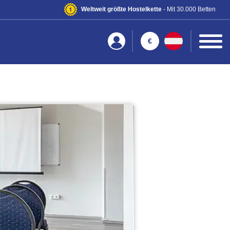
Weltweit größte Hostelkette
- Mit 30.000 Betten
€