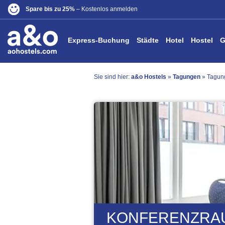
Spare bis zu 25%
– Kostenlos anmelden
Express-Buchung
Städte
Hotel
Hostel
G
Sie sind hier:
a&o Hostels
»
Tagungen
»
Tagung
KONFERENZRAU