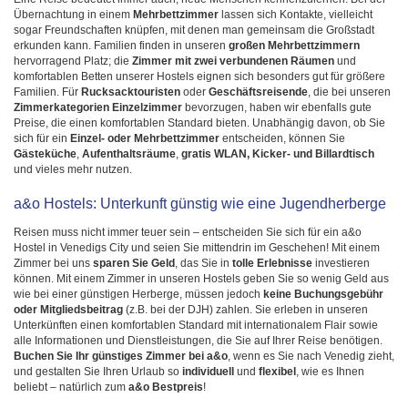
Übernachtung in einem
Mehrbettzimmer
lassen sich Kontakte, vielleicht
sogar Freundschaften knüpfen, mit denen man gemeinsam die Großstadt
erkunden kann. Familien finden in unseren
großen Mehrbettzimmern
hervorragend Platz; die
Zimmer mit zwei verbundenen Räumen
und
komfortablen Betten unserer Hostels eignen sich besonders gut für größere
Familien. Für
Rucksacktouristen
oder
Geschäftsreisende
, die bei unseren
Zimmerkategorien
Einzelzimmer
bevorzugen, haben wir ebenfalls gute
Preise, die einen komfortablen Standard bieten. Unabhängig davon, ob Sie
sich für ein
Einzel- oder Mehrbettzimmer
entscheiden, können Sie
Gästeküche
,
Aufenthaltsräume
,
gratis WLAN, Kicker- und Billardtisch
und vieles mehr nutzen.
a&o Hostels: Unterkunft günstig wie eine Jugendherberge
Reisen muss nicht immer teuer sein – entscheiden Sie sich für ein a&o
Hostel in Venedigs City und seien Sie mittendrin im Geschehen! Mit einem
Zimmer bei uns
sparen Sie Geld
, das Sie in
tolle Erlebnisse
investieren
können. Mit einem Zimmer in unseren Hostels geben Sie so wenig Geld aus
wie bei einer günstigen Herberge, müssen jedoch
keine Buchungsgebühr
oder Mitgliedsbeitrag
(z.B. bei der DJH) zahlen. Sie erleben in unseren
Unterkünften einen komfortablen Standard mit internationalem Flair sowie
alle Informationen und Dienstleistungen, die Sie auf Ihrer Reise benötigen.
Buchen Sie Ihr günstiges Zimmer bei a&o
, wenn es Sie nach Venedig zieht,
und gestalten Sie Ihren Urlaub so
individuell
und
flexibel
, wie es Ihnen
beliebt – natürlich zum
a&o Bestpreis
!