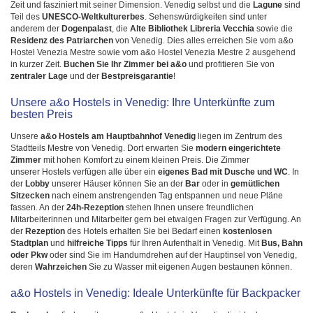
Zeit und fasziniert mit seiner Dimension. Venedig selbst und die
Lagune
sind
Teil des
UNESCO-Weltkulturerbes
. Sehenswürdigkeiten sind unter
anderem der
Dogenpalast
, die
Alte Bibliothek Libreria Vecchia
sowie die
Residenz des Patriarchen
von Venedig. Dies alles erreichen Sie vom a&o
Hostel Venezia Mestre sowie vom a&o Hostel Venezia Mestre 2 ausgehend
in kurzer Zeit.
Buchen Sie Ihr Zimmer bei a&o
und profitieren Sie von
zentraler Lage
und der
Bestpreisgarantie
!
Unsere a&o Hostels in Venedig: Ihre Unterkünfte zum
besten Preis
Unsere
a&o Hostels am Hauptbahnhof Venedig
liegen im Zentrum des
Stadtteils Mestre von Venedig. Dort erwarten Sie
modern eingerichtete
Zimmer
mit hohen Komfort zu einem kleinen Preis. Die Zimmer
unserer Hostels verfügen alle über ein
eigenes Bad mit Dusche und WC
. In
der
Lobby
unserer Häuser können Sie an der
Bar
oder in
gemütlichen
Sitzecken
nach einem anstrengenden Tag entspannen und neue Pläne
fassen. An der
24h-Rezeption
stehen Ihnen unsere freundlichen
Mitarbeiterinnen und Mitarbeiter gern bei etwaigen Fragen zur Verfügung. An
der
Rezeption
des Hotels erhalten Sie bei Bedarf einen
kostenlosen
Stadtplan
und
hilfreiche Tipps
für Ihren Aufenthalt in Venedig. Mit
Bus, Bahn
oder Pkw
oder sind Sie im Handumdrehen auf der Hauptinsel von Venedig,
deren
Wahrzeichen
Sie zu Wasser mit eigenen Augen bestaunen können.
a&o Hostels in Venedig: Ideale Unterkünfte für Backpacker