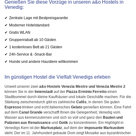
Genießen Sie diese Vorzüge in unseren a&o Hostels in
Venedig:
Zentrale Lage mit Bestpreisgarantie
Moderner Hotelstandard
Gratis WLAN
Gruppenrabatt ab 10 Gästen
1 kostenloses Bett ab 21 Gästen
24h-Service & -Snack-Bar
Hunde und andere Haustiere willkommen
Im günstigen Hostel die Vielfalt Venedigs erleben
Unweit unserer zwei
a&o Hostels Venezia Mestre und Venezia Mestre 2
können Sie in der
Innenstadt
auf der
Piazza Erminio Ferretto
einen
Stadtbummel durch kleine Kaufhäuser und lokale Geschäfte machen. Für die
Stärkung zwischendurch gibt es zahlreiche
Cafés
, in denen Sie guten
Espresso
trinken und echt italienisches
Gelato
genießen können. Eine Fahrt
auf dem
Canal Grande
verschafft Ihnen die Gelegenheit, Venedig vom
Wasser aus kennenzulernen und sich so voll und ganz den
Bauten und
Palästen aus Renaissance
und
Gotik
zu konzentrieren. Ein Highlight in
Venedigs Kern ist der
Markusplatz
, auf dem der
imposante Markusdom
steht. Der im 11. Jahrhundert gebaute Dom zeigt Mosaike aus byzantinischer