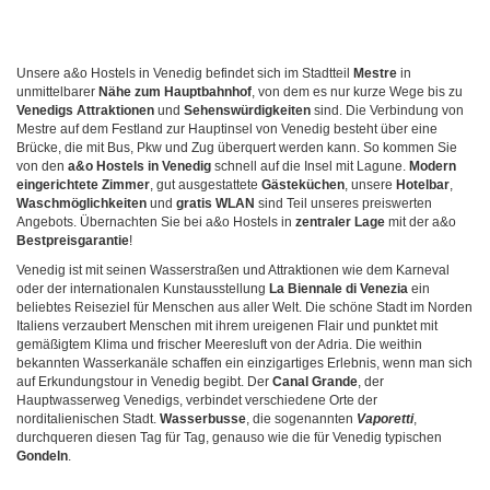
Unsere a&o Hostels in Venedig befindet sich im Stadtteil
Mestre
in
unmittelbarer
Nähe zum Hauptbahnhof
, von dem es nur kurze Wege bis zu
Venedigs Attraktionen
und
Sehenswürdigkeiten
sind. Die Verbindung von
Mestre auf dem Festland zur Hauptinsel von Venedig besteht über eine
Brücke, die mit Bus, Pkw und Zug überquert werden kann. So kommen Sie
von den
a&o Hostels in Venedig
schnell auf die Insel mit Lagune.
Modern
eingerichtete Zimmer
, gut ausgestattete
Gästeküchen
, unsere
Hotelbar
,
Waschmöglichkeiten
und
gratis WLAN
sind Teil unseres preiswerten
Angebots. Übernachten Sie bei a&o Hostels in
zentraler Lage
mit der a&o
Bestpreisgarantie
!
Venedig ist mit seinen Wasserstraßen und Attraktionen wie dem Karneval
oder der internationalen Kunstausstellung
La Biennale di Venezia
ein
beliebtes Reiseziel für Menschen aus aller Welt. Die schöne Stadt im Norden
Italiens verzaubert Menschen mit ihrem ureigenen Flair und punktet mit
gemäßigtem Klima und frischer Meeresluft von der Adria. Die weithin
bekannten Wasserkanäle schaffen ein einzigartiges Erlebnis, wenn man sich
auf Erkundungstour in Venedig begibt. Der
Canal Grande
, der
Hauptwasserweg Venedigs, verbindet verschiedene Orte der
norditalienischen Stadt.
Wasserbusse
, die sogenannten
Vaporetti
,
durchqueren diesen Tag für Tag, genauso wie die für Venedig typischen
Gondeln
.