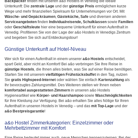
Backpacker
finden mit unseren a&o Hostels in Venedig die ideale
Unterkunft: Die
zentrale Lage
und der
günstige Preis
ermöglichen kurze
Wege und mehr finanziellen Spielraum für Unternehmungen vor Ort. Mit
Wäsche- und Gepäckräumen
,
Gästeküche, Safe
und diversen anderen
Serviceangeboten
finden
Individualreisende, Schulklassen
sowie
Familien
oder
Geschäftsleute
hier eine bequeme Unterkunft für einen Aufenthalt in
Venedig. Profitieren Sie von der Lage der a&o Hostels in Venedigs Zentrum
und begeben Sie sich auf Entdeckungstour!
Günstige Unterkunft auf Hotel-Niveau
Wer sich für einen Aufenthalt in einem unserer
a&o Hostels
entscheidet,
spart Geld, aber nicht an Komfort! Bei a&o verbringen Sie Ihre Reise in
günstige Hostels
, die Ihnen alles bieten, was Sie auf einer Reise benötigen.
Starten Sie mit unserem
vielfältigen Frühstücksbuffet
in den Tag, nutzen
Sie
gratis Highspeed-Internet
oder wählen Sie einfach
Kartenzahlung
als
Ihr bevorzugtes Zahlungsmittel. Des Weiteren stellen wir Ihnen neben
komfortabel ausgestatteten Zimmern
in unseren a&o Hostels
Hygieneartikel wie
Körper- und Haarshampoo
sowie
Waschmöglichkeiten
für Ihre Kleidung zur Verfügung. Bei a&o erhalten Sie alles Nötige für Ihren
Aufenthalt in unseren Hostels in Venedig – und das
mit Top-Lage
und der
a&o Bestpreisgarantie
!
a&o Hostel Zimmerkategorien: Einzelzimmer oder
Mehrbettzimmer mit Komfort
Eine Reise bedeutet immer auch, neue Menschen kennenzulernen: Bei der