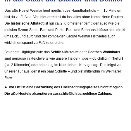
Das a&o Hostel Weimar liegt nördlich des Hauptbahnhofs – in 15 Minuten
bist du zu Fuß da. Von hier erreichst du fast alles ohne komplizierte Routen:
Die
historische Altstadt
ist nur ca. 2 Kilometer entfernt, genauso wie die
meisten Szene-Spots, Bars und Parks. Bus- und Bahnanschlüsse sind direkt
ums Eck, und aufgrund der kompakten Größte Weimars ist vieles auch
wirklich entspannt zu Fuß zu erreichen.
Bekannte Highlights wie das
Schiller-Museum
oder
Goethes Wohnhaus
sind genauso in Reichweite wie unsere Insider-Tipps – ob chillig im
Tiefurt
(ca. 2 Kilometer) oder lebendig im Nachtleben. Kurz gesagt: Du steigst vor
unserer Tür aus, gehst ein paar Schritte – und bist mittendrin im Weimarer
Flow.
► Vor Ort ist eine Barzahlung des Übernachtungspreises nicht möglich.
Die a&o Hostels akzeptieren ausschließlich bargeldlose Zahlung.