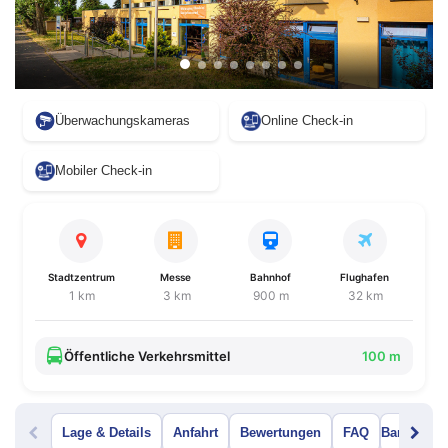
Überwachungskameras
Online Check-in
Mobiler Check-in
Stadtzentrum
Messe
Bahnhof
Flughafen
1 km
3 km
900 m
32 km
Öffentliche Verkehrsmittel
100 m
Lage & Details
Anfahrt
Bewertungen
FAQ
Bar Menü