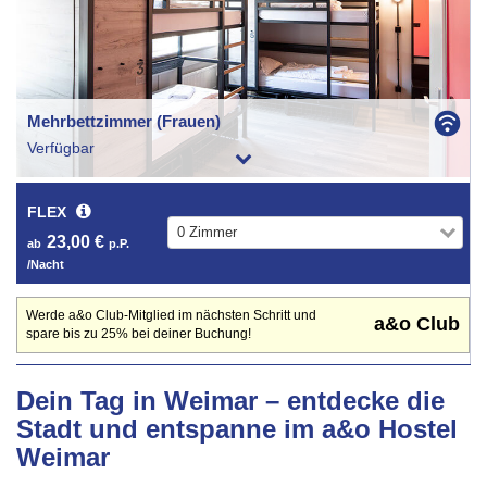
Mehrbettzimmer (Frauen)
Verfügbar
FLEX
0 Zimmer
23,00 €
ab
p.P.
/Nacht
Werde a&o Club-Mitglied im nächsten Schritt und
a&o Club
spare bis zu 25% bei deiner Buchung!
Dein Tag in Weimar – entdecke die
Stadt und entspanne im a&o Hostel
Weimar