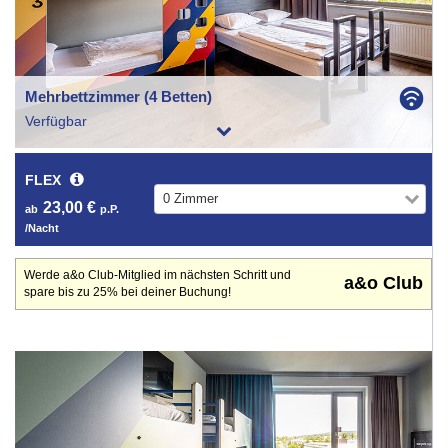
Mehrbettzimmer (4 Betten)
Verfügbar
FLEX
0 Zimmer
23,00 €
ab
p.P.
/Nacht
Werde a&o Club-Mitglied im nächsten Schritt und
a&o Club
spare bis zu 25% bei deiner Buchung!