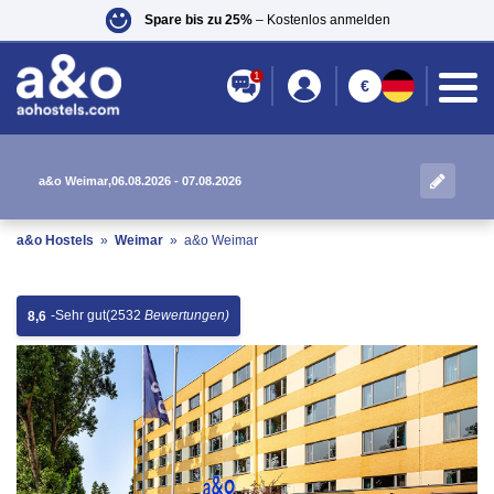
Spare bis zu 25%
– Kostenlos anmelden
1
€
a&o Weimar
,
06.08.2026 - 07.08.2026
a&o Hostels
»
Weimar
»
a&o Weimar
-
Sehr gut
(2532
Bewertungen)
8,6