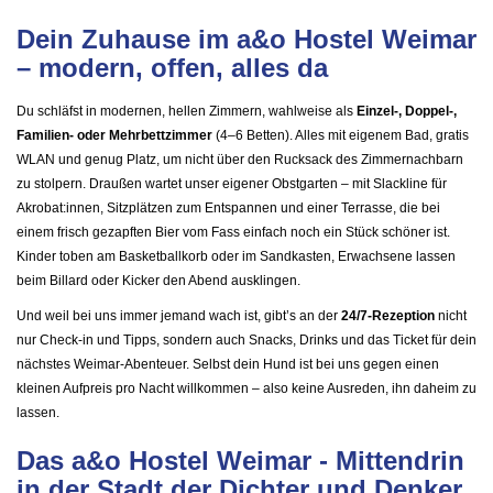
Dein Zuhause im a&o Hostel Weimar
– modern, offen, alles da
Du schläfst in modernen, hellen Zimmern, wahlweise als
Einzel-, Doppel-,
Familien- oder Mehrbettzimmer
(4–6 Betten). Alles mit eigenem Bad, gratis
WLAN und genug Platz, um nicht über den Rucksack des Zimmernachbarn
zu stolpern. Draußen wartet unser eigener Obstgarten – mit Slackline für
Akrobat:innen, Sitzplätzen zum Entspannen und einer Terrasse, die bei
einem frisch gezapften Bier vom Fass einfach noch ein Stück schöner ist.
Kinder toben am Basketballkorb oder im Sandkasten, Erwachsene lassen
beim Billard oder Kicker den Abend ausklingen.
Und weil bei uns immer jemand wach ist, gibt’s an der
24/7-Rezeption
nicht
nur Check-in und Tipps, sondern auch Snacks, Drinks und das Ticket für dein
nächstes Weimar-Abenteuer. Selbst dein Hund ist bei uns gegen einen
kleinen Aufpreis pro Nacht willkommen – also keine Ausreden, ihn daheim zu
lassen.
Das a&o Hostel Weimar - Mittendrin
in der Stadt der Dichter und Denker