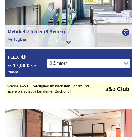
Mehrbettzimmer (6 Betten)
Verfügbar
FLEX
0 Zimmer
17,00 €
ab
p.P.
/Nacht
Werde a&o Club-Mitglied im nächsten Schritt und
a&o Club
spare bis zu 25% bei deiner Buchung!