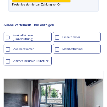
Kostenlos stornierbar, Zahlung vor Ort
Suche verfeinern
– nur anzeigen
Zweibettzimmer
Einzelzimmer
(Einzelnutzung)
Zweibettzimmer
Mehrbettzimmer
Zimmer inklusive Frühstück