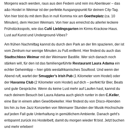
Morgens wach werden, raus aus den Federn und rein ins Abenteuer – das
a&o Hostel in Weimar ist der perfekte Ausgangspunkt für deinen City-Tag.
Von hier bist du mit dem Bus in null Komma nix am
Goetheplatz
(ca. 10
Minuten), dem Herzen Weimars. Von hier aus erreichst du allerlei leckere
Frühstücksspots, wie das
Café Lieblingsgarten
im Kirms-Krackow-Haus.
Lust auf Kunst und Underground-Vibes?
Am frühen Nachmittag kannst du durch den Park an der Ilm spazieren, der ist
vom Zentrum nur wenige Minuten zu Fuß entfernt. Hier findest du auch das
Stadtschloss Weimar
mit der Weimarer Bastille. Wer sich danach noch
stärken will, für den ist das familiengeführte
Restaurant Laura Adama
ein
echter Geheimtipp – hier gibts westafrikanisches Soulfood. Und wenn der
Abend ruft, wartet der
Smuggler’s Irish Pub
(1 Kilometer vom Hostel) oder
der
Havanna Club
(2 Kilometer vom Hostel) auf dich – perfekt für Bier, Beats
und gute Gespräche. Wenn du keine Lust mehr auf Laufen hast, kannst du
nach deinem Besuch bei Laura Adama auch gleich runter in den
C.Keller
,
eine Bar in einem alten Gewölbekeller. Hier findest du von Disco-Abenden
bis hin zu live Jazz Konzerten von Weimarer Stunden der Musik-Hochschule
auf jeden Fall gute Unterhaltung in gemütlichem Ambiente. Danach geht’s
entspannt zurück ins Hostelbett, damit du morgen wieder fit bist. Jetzt buchen
und mehr erleben!