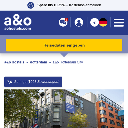
Spare bis zu 25%
– Kostenlos anmelden
1
€
Reisedaten eingeben
a&o Hostels
»
Rotterdam
»
a&o Rotterdam City
-
Sehr gut
(1023
Bewertungen)
7,6