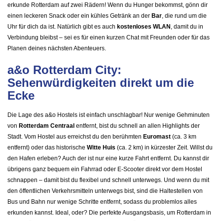
erkunde Rotterdam auf zwei Rädern! Wenn du Hunger bekommst, gönn dir
einen leckeren Snack oder ein kühles Getränk an der
Bar
, die rund um die
Uhr für dich da ist. Natürlich gibt es auch
kostenloses WLAN
, damit du in
Verbindung bleibst – sei es für einen kurzen Chat mit Freunden oder für das
Planen deines nächsten Abenteuers.
a&o Rotterdam City:
Sehenwürdigkeiten direkt um die
Ecke
Die Lage des a&o Hostels ist einfach unschlagbar! Nur wenige Gehminuten
von
Rotterdam Centraal
entfernt, bist du schnell an allen Highlights der
Stadt. Vom Hostel aus erreichst du den berühmten
Euromast
(ca. 3 km
entfernt) oder das historische
Witte Huis
(ca. 2 km) in kürzester Zeit. Willst du
den Hafen erleben? Auch der ist nur eine kurze Fahrt entfernt. Du kannst dir
übrigens ganz bequem ein Fahrrad oder E-Scooter direkt vor dem Hostel
schnappen – damit bist du flexibel und schnell unterwegs. Und wenn du mit
den öffentlichen Verkehrsmitteln unterwegs bist, sind die Haltestellen von
Bus und Bahn nur wenige Schritte entfernt, sodass du problemlos alles
erkunden kannst. Ideal, oder? Die perfekte Ausgangsbasis, um Rotterdam in