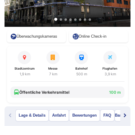
Überwachungskameras
Online Check-in
Stadtzentrum
Messe
Bahnhof
Flughafen
1,9 km
7 km
500 m
3,9 km
Öffentliche Verkehrsmittel
100 m
Lage & Details
Anfahrt
Bewertungen
FAQ
Bar Menü