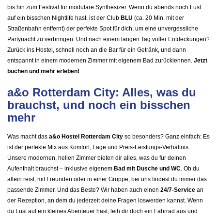
bis hin zum Festival für modulare Synthesizer. Wenn du abends noch Lust
auf ein bisschen Nightlife hast, ist der Club
BLU
(ca. 20 Min. mit der
Straßenbahn entfernt) der perfekte Spot für dich, um eine unvergessliche
Partynacht zu verbringen. Und nach einem langen Tag voller Entdeckungen?
Zurück ins Hostel, schnell noch an die Bar für ein Getränk, und dann
entspannt in einem modernen Zimmer mit eigenem Bad zurücklehnen.
Jetzt
buchen und mehr erleben!
a&o Rotterdam City: Alles, was du
brauchst, und noch ein bisschen
mehr
Was macht das
a&o Hostel Rotterdam City
so besonders? Ganz einfach: Es
ist der perfekte Mix aus Komfort, Lage und Preis-Leistungs-Verhältnis.
Unsere modernen, hellen Zimmer bieten dir alles, was du für deinen
Aufenthalt brauchst – inklusive eigenem
Bad mit Dusche und WC
. Ob du
allein reist, mit Freunden oder in einer Gruppe, bei uns findest du immer das
passende Zimmer. Und das Beste? Wir haben auch einen
24/7-Service
an
der Rezeption, an dem du jederzeit deine Fragen loswerden kannst. Wenn
du Lust auf ein kleines Abenteuer hast, leih dir doch ein Fahrrad aus und