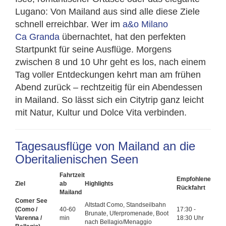
Lugano: Von Mailand aus sind alle diese Ziele
schnell erreichbar. Wer im
a&o Milano
Ca Granda
übernachtet, hat den perfekten
Startpunkt für seine Ausflüge. Morgens
zwischen 8 und 10 Uhr geht es los, nach einem
Tag voller Entdeckungen kehrt man am frühen
Abend zurück – rechtzeitig für ein Abendessen
in Mailand. So lässt sich ein Citytrip ganz leicht
mit Natur, Kultur und Dolce Vita verbinden.
Tagesausflüge von Mailand an die
Oberitalienischen Seen
Fahrtzeit
Empfohlene
Ziel
ab
Highlights
Rückfahrt
Mailand
Comer See
Altstadt Como, Standseilbahn
(Como /
40-60
17:30 -
Brunate, Uferpromenade, Boot
Varenna /
min
18:30 Uhr
nach Bellagio/Menaggio