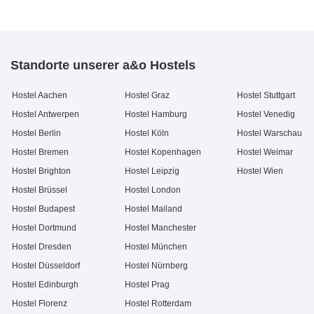
Standorte unserer a&o Hostels
Hostel Aachen
Hostel Graz
Hostel Stuttgart
Hostel Antwerpen
Hostel Hamburg
Hostel Venedig
Hostel Berlin
Hostel Köln
Hostel Warschau
Hostel Bremen
Hostel Kopenhagen
Hostel Weimar
Hostel Brighton
Hostel Leipzig
Hostel Wien
Hostel Brüssel
Hostel London
Hostel Budapest
Hostel Mailand
Hostel Dortmund
Hostel Manchester
Hostel Dresden
Hostel München
Hostel Düsseldorf
Hostel Nürnberg
Hostel Edinburgh
Hostel Prag
Hostel Florenz
Hostel Rotterdam