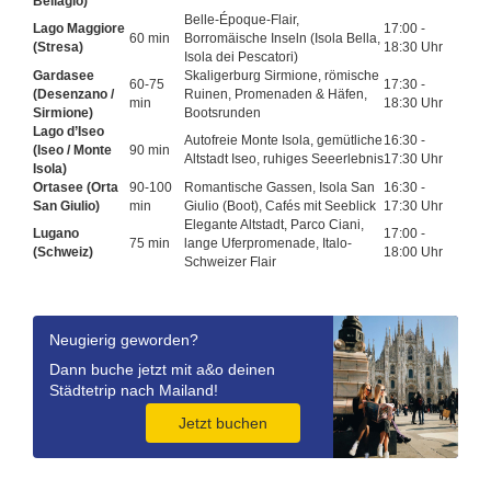
Bellagio)
Belle-Époque-Flair,
Lago Maggiore
17:00 -
60 min
Borromäische Inseln (Isola Bella,
(Stresa)
18:30 Uhr
Isola dei Pescatori)
Gardasee
Skaligerburg Sirmione, römische
60-75
17:30 -
(Desenzano /
Ruinen, Promenaden & Häfen,
min
18:30 Uhr
Sirmione)
Bootsrunden
Lago d’Iseo
Autofreie Monte Isola, gemütliche
16:30 -
(Iseo / Monte
90 min
Altstadt Iseo, ruhiges Seeerlebnis
17:30 Uhr
Isola)
Ortasee (Orta
90-100
Romantische Gassen, Isola San
16:30 -
San Giulio)
min
Giulio (Boot), Cafés mit Seeblick
17:30 Uhr
Elegante Altstadt, Parco Ciani,
Lugano
17:00 -
75 min
lange Uferpromenade, Italo-
(Schweiz)
18:00 Uhr
Schweizer Flair
Neugierig geworden?
Dann buche jetzt mit a&o deinen
Städtetrip nach Mailand!
Jetzt buchen