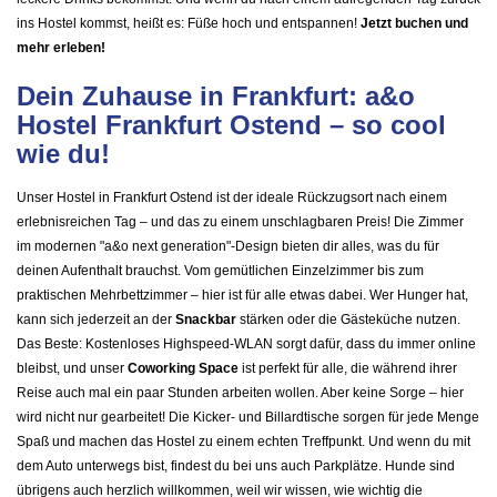
ins Hostel kommst, heißt es: Füße hoch und entspannen!
Jetzt buchen und
mehr erleben!
Dein Zuhause in Frankfurt: a&o
Hostel Frankfurt Ostend – so cool
wie du!
Unser Hostel in Frankfurt Ostend ist der ideale Rückzugsort nach einem
erlebnisreichen Tag – und das zu einem unschlagbaren Preis! Die Zimmer
im modernen "a&o next generation"-Design bieten dir alles, was du für
deinen Aufenthalt brauchst. Vom gemütlichen Einzelzimmer bis zum
praktischen Mehrbettzimmer – hier ist für alle etwas dabei. Wer Hunger hat,
kann sich jederzeit an der
Snackbar
stärken oder die Gästeküche nutzen.
Das Beste: Kostenloses Highspeed-WLAN sorgt dafür, dass du immer online
bleibst, und unser
Coworking Space
ist perfekt für alle, die während ihrer
Reise auch mal ein paar Stunden arbeiten wollen. Aber keine Sorge – hier
wird nicht nur gearbeitet! Die Kicker- und Billardtische sorgen für jede Menge
Spaß und machen das Hostel zu einem echten Treffpunkt. Und wenn du mit
dem Auto unterwegs bist, findest du bei uns auch Parkplätze. Hunde sind
übrigens auch herzlich willkommen, weil wir wissen, wie wichtig die