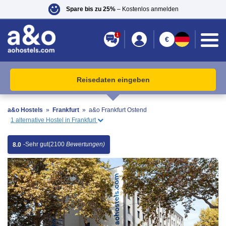
Spare bis zu 25%
– Kostenlos anmelden
1
€
Reisedaten eingeben
a&o Hostels
»
Frankfurt
»
a&o Frankfurt Ostend
1 alternative Hostel in Frankfurt
-
Sehr gut
(2100
Bewertungen)
8.0