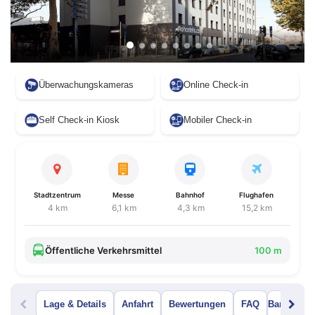
Überwachungskameras
Online Check-in
Self Check-in Kiosk
Mobiler Check-in
Stadtzentrum
Messe
Bahnhof
Flughafen
4 km
6,1 km
4,3 km
15,2 km
Öffentliche Verkehrsmittel
100 m
Lage & Details
Anfahrt
Bewertungen
FAQ
Bar Menü