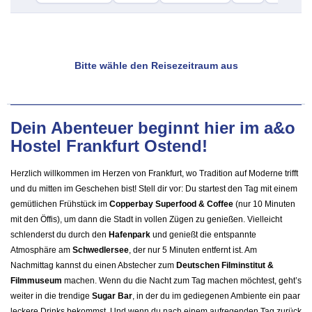
Bitte wähle den Reisezeitraum aus
Dein Abenteuer beginnt hier im a&o
Hostel Frankfurt Ostend!
Herzlich willkommen im Herzen von Frankfurt, wo Tradition auf Moderne trifft
und du mitten im Geschehen bist! Stell dir vor: Du startest den Tag mit einem
gemütlichen Frühstück im
Copperbay Superfood & Coffee
(nur 10 Minuten
mit den Öffis), um dann die Stadt in vollen Zügen zu genießen. Vielleicht
schlenderst du durch den
Hafenpark
und genießt die entspannte
Atmosphäre am
Schwedlersee
, der nur 5 Minuten entfernt ist. Am
Nachmittag kannst du einen Abstecher zum
Deutschen Filminstitut &
Filmmuseum
machen. Wenn du die Nacht zum Tag machen möchtest, geht’s
weiter in die trendige
Sugar Bar
, in der du im gediegenen Ambiente ein paar
leckere Drinks bekommst. Und wenn du nach einem aufregenden Tag zurück