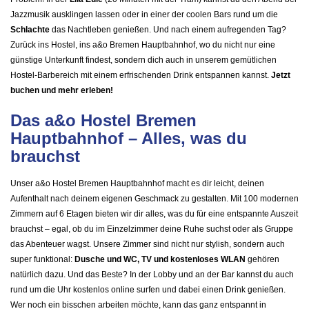
Jazzmusik ausklingen lassen oder in einer der coolen Bars rund um die
Schlachte
das Nachtleben genießen. Und nach einem aufregenden Tag?
Zurück ins Hostel, ins a&o Bremen Hauptbahnhof, wo du nicht nur eine
günstige Unterkunft findest, sondern dich auch in unserem gemütlichen
Hostel-Barbereich mit einem erfrischenden Drink entspannen kannst.
Jetzt
buchen und mehr erleben!
Das a&o Hostel Bremen
Hauptbahnhof – Alles, was du
brauchst
Unser a&o Hostel Bremen Hauptbahnhof macht es dir leicht, deinen
Aufenthalt nach deinem eigenen Geschmack zu gestalten. Mit 100 modernen
Zimmern auf 6 Etagen bieten wir dir alles, was du für eine entspannte Auszeit
brauchst – egal, ob du im Einzelzimmer deine Ruhe suchst oder als Gruppe
das Abenteuer wagst. Unsere Zimmer sind nicht nur stylish, sondern auch
super funktional:
Dusche und WC, TV und kostenloses WLAN
gehören
natürlich dazu. Und das Beste? In der Lobby und an der Bar kannst du auch
rund um die Uhr kostenlos online surfen und dabei einen Drink genießen.
Wer noch ein bisschen arbeiten möchte, kann das ganz entspannt in