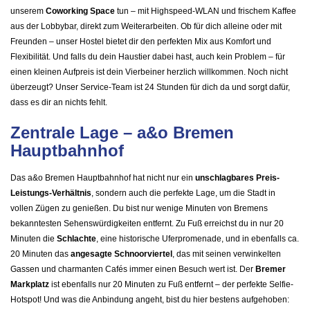
unserem
Coworking Space
tun – mit Highspeed-WLAN und frischem Kaffee
aus der Lobbybar, direkt zum Weiterarbeiten. Ob für dich alleine oder mit
Freunden – unser Hostel bietet dir den perfekten Mix aus Komfort und
Flexibilität. Und falls du dein Haustier dabei hast, auch kein Problem – für
einen kleinen Aufpreis ist dein Vierbeiner herzlich willkommen. Noch nicht
überzeugt? Unser Service-Team ist 24 Stunden für dich da und sorgt dafür,
dass es dir an nichts fehlt.
Zentrale Lage – a&o Bremen
Hauptbahnhof
Das a&o Bremen Hauptbahnhof hat nicht nur ein
unschlagbares Preis-
Leistungs-Verhältnis
, sondern auch die perfekte Lage, um die Stadt in
vollen Zügen zu genießen. Du bist nur wenige Minuten von Bremens
bekanntesten Sehenswürdigkeiten entfernt. Zu Fuß erreichst du in nur 20
Minuten die
Schlachte
, eine historische Uferpromenade, und in ebenfalls ca.
20 Minuten das
angesagte Schnoorviertel
, das mit seinen verwinkelten
Gassen und charmanten Cafés immer einen Besuch wert ist. Der
Bremer
Markplatz
ist ebenfalls nur 20 Minuten zu Fuß entfernt – der perfekte Selfie-
Hotspot! Und was die Anbindung angeht, bist du hier bestens aufgehoben: