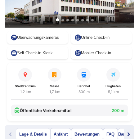
Überwachungskameras
Online Check-in
Self Check-in Kiosk
Mobiler Check-in
Stadtzentrum
Messe
Bahnhof
Flughafen
1,2 km
1,7 km
800 m
5,1 km
Öffentliche Verkehrsmittel
200 m
Lage & Details
Anfahrt
Bewertungen
FAQ
Bar Menü