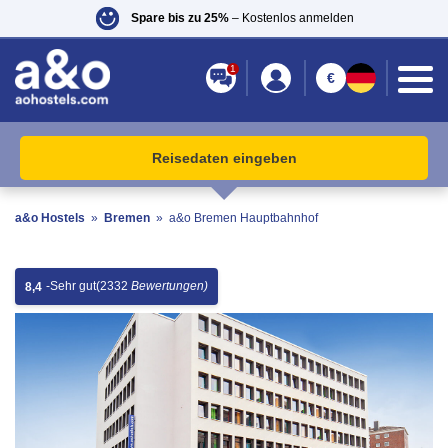
Spare bis zu 25%
– Kostenlos anmelden
1
€
Reisedaten eingeben
a&o Hostels
»
Bremen
»
a&o Bremen Hauptbahnhof
-
Sehr gut
(2332
Bewertungen)
8,4