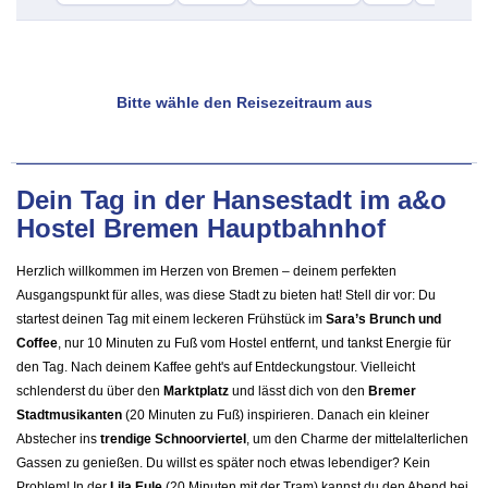
Bitte wähle den Reisezeitraum aus
Dein Tag in der Hansestadt im a&o
Hostel Bremen Hauptbahnhof
Herzlich willkommen im Herzen von Bremen – deinem perfekten
Ausgangspunkt für alles, was diese Stadt zu bieten hat! Stell dir vor: Du
startest deinen Tag mit einem leckeren Frühstück im
Sara’s Brunch und
Coffee
, nur 10 Minuten zu Fuß vom Hostel entfernt, und tankst Energie für
den Tag. Nach deinem Kaffee geht's auf Entdeckungstour. Vielleicht
schlenderst du über den
Marktplatz
und lässt dich von den
Bremer
Stadtmusikanten
(20 Minuten zu Fuß) inspirieren. Danach ein kleiner
Abstecher ins
trendige Schnoorviertel
, um den Charme der mittelalterlichen
Gassen zu genießen. Du willst es später noch etwas lebendiger? Kein
Problem! In der
Lila Eule
(20 Minuten mit der Tram) kannst du den Abend bei