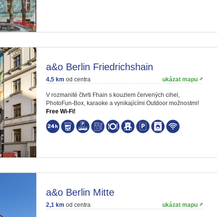
a&o Berlin Friedrichshain
4,5 km
od centra
ukázat mapu
V rozmanité čtvrti Fhain s kouzlem červených cihel,
PhotoFun-Box, karaoke a vynikajícími Outdoor možnostmi!
Free Wi-Fi!
a&o Berlin Mitte
2,1 km
od centra
ukázat mapu