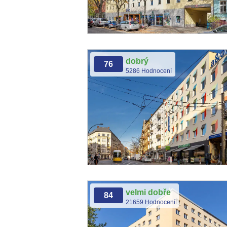
dobrý
76
5286 Hodnocení
velmi dobře
84
21659 Hodnocení