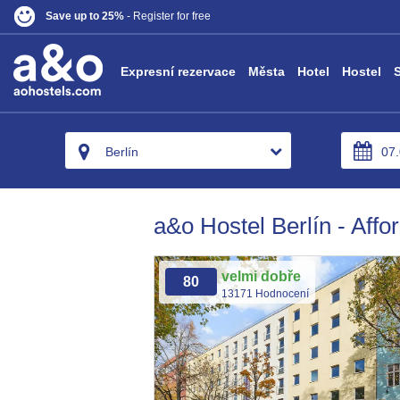
Save up to 25%
- Register for free
Expresní rezervace
Města
Hotel
Hostel
Berlín
a&o Hostel Berlín - Affo
velmi dobře
80
13171 Hodnocení