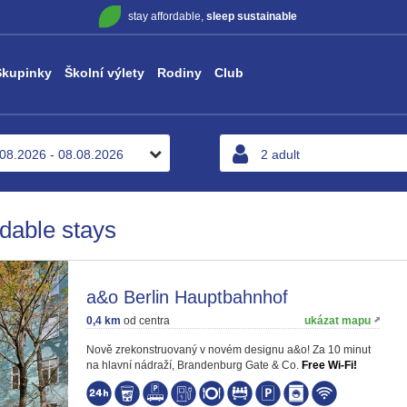
stay affordable,
sleep sustainable
Skupinky
Školní výlety
Rodiny
Club
rdable stays
a&o Berlin Hauptbahnhof
0,4 km
od centra
ukázat mapu
Nově zrekonstruovaný v novém designu a&o! Za 10 minut
na hlavní nádraží, Brandenburg Gate & Co.
Free Wi-Fi!