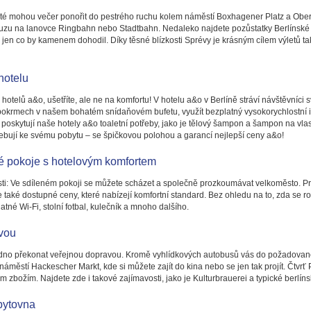
sté mohou večer ponořit do pestrého ruchu kolem náměstí Boxhagener Platz a Ober
euzu na lanovce Ringbahn nebo Stadtbahn. Nedaleko najdete pozůstatky Berlínské zd
 jen co by kamenem dohodil. Díky těsné blízkosti Sprévy je krásným cílem výletů t
hotelu
otelů a&o, ušetříte, ale ne na komfortu! V hotelu a&o v Berlíně stráví návštěvníci
pokrmech v našem bohatém snídaňovém bufetu, využít bezplatný vysokorychlostní in
poskytují naše hotely a&o toaletní potřeby, jako je tělový šampon a šampon na vlas
řebují ke svému pobytu – se špičkovou polohou a garancí nejlepší ceny a&o!
é pokoje s hotelovým komfortem
sti: Ve sdíleném pokoji se můžete scházet a společně prozkoumávat velkoměsto. Pro
také dostupné ceny, které nabízejí komfortní standard. Bez ohledu na to, zda se r
tné Wi-Fi, stolní fotbal, kulečník a mnoho dalšího.
avou
nadno překonat veřejnou dopravou. Kromě vyhlídkových autobusů vás do požadované
městí Hackescher Markt, kde si můžete zajít do kina nebo se jen tak projít. Čtvrť 
ým zbožím. Najdete zde i takové zajímavosti, jako je Kulturbrauerei a typické berlí
bytovna