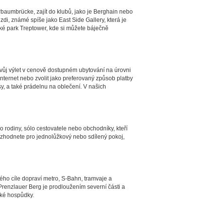
baumbrücke, zajít do klubů, jako je Berghain nebo
i, známé spíše jako East Side Gallery, která je
aké park Treptower, kde si můžete báječně
 svůj výlet v cenově dostupném ubytování na úrovni
ternet nebo zvolit jako preferovaný způsob platby
y, a také prádelnu na oblečení. V našich
 rodiny, sólo cestovatele nebo obchodníky, kteří
ozhodnete pro jednolůžkový nebo sdílený pokoj,
ho cíle dopraví metro, S-Bahn, tramvaje a
Prenzlauer Berg je prodloužením severní části a
nské hospůdky.