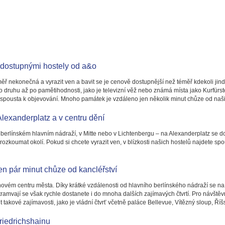
 dostupnými hostely od a&o
ř nekonečná a vyrazit ven a bavit se je cenově dostupnější než téměř kdekoli jind
o druhu až po pamětihodnosti, jako je televizní věž nebo známá místa jako Kurfü
 spousta k objevování. Mnoho památek je vzdáleno jen několik minut chůze od naši
Alexanderplatz a v centru dění
a berlínském hlavním nádraží, v Mitte nebo v Lichtenbergu – na Alexanderplatz se 
koumat okolí. Pokud si chcete vyrazit ven, v blízkosti našich hostelů najdete spo
n pár minut chůze od kancléřství
ovém centru města. Díky krátké vzdálenosti od hlavního berlínského nádraží se n
mvají se však rychle dostanete i do mnoha dalších zajímavých čtvrtí. Pro návštěvní
t takové zajímavosti, jako je vládní čtvrť včetně paláce Bellevue, Vítězný sloup, Ř
riedrichshainu