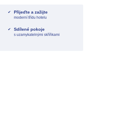
Přijeďte a zažijte
moderní třídu hotelu
Sdílené pokoje
s uzamykatelnými skříňkami