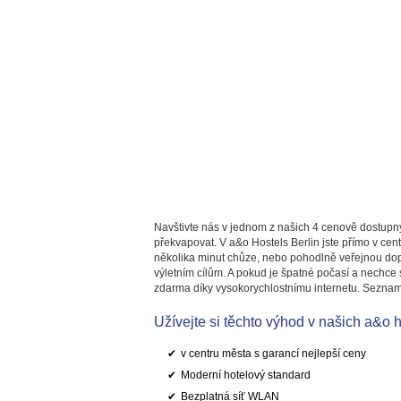
Navštivte nás v jednom z našich 4 cenově dostupnýc
překvapovat. V a&o Hostels Berlin jste přímo v ce
několika minut chůze, nebo pohodlně veřejnou dopr
výletním cílům. A pokud je špatné počasí a nechce 
zdarma díky vysokorychlostnímu internetu. Seznam
Užívejte si těchto výhod v našich a&o 
v centru města s garancí nejlepší ceny
Moderní hotelový standard
Bezplatná síť WLAN