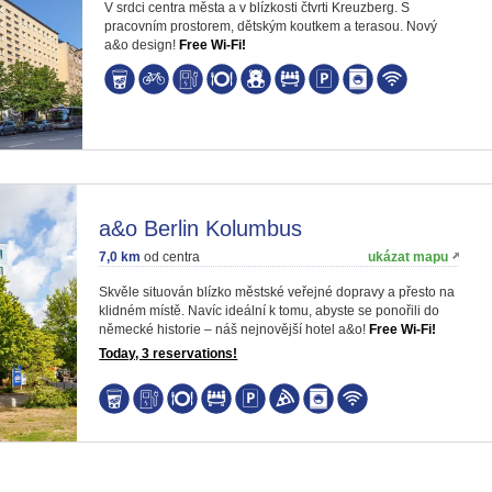
V srdci centra města a v blízkosti čtvrti Kreuzberg. S
pracovním prostorem, dětským koutkem a terasou. Nový
a&o design!
Free Wi-Fi!
a&o Berlin Kolumbus
7,0 km
od centra
ukázat mapu
Skvěle situován blízko městské veřejné dopravy a přesto na
klidném místě. Navíc ideální k tomu, abyste se ponořili do
německé historie – náš nejnovější hotel a&o!
Free Wi-Fi!
Today, 3 reservations!