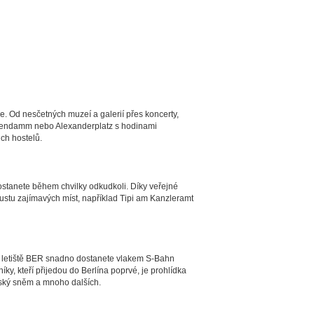
e. Od nesčetných muzeí a galerií přes koncerty,
rstendamm nebo Alexanderplatz s hodinami
ch hostelů.
dostanete během chvilky odkudkoli. Díky veřejné
ustu zajímavých míst, například Tipi am Kanzleramt
a letiště BER snadno dostanete vlakem S-Bahn
ky, kteří přijedou do Berlína poprvé, je prohlídka
íšský sněm a mnoho dalších.