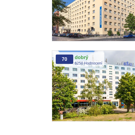
dobrý
70
6250 Hodnocení