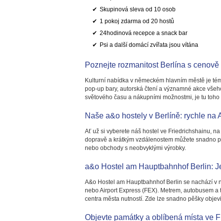
Skupinová sleva od 10 osob
1 pokoj zdarma od 20 hostů
24hodinová recepce a snack bar
Psi a další domácí zvířata jsou vítána
Poznejte rozmanitost Berlína s cenově
Kulturní nabídka v německém hlavním městě je témě
pop-up bary, autorská čtení a významné akce všeh
světového času a nákupními možnostmi, je tu toho
Naše a&o hostely v Berlíně: rychle na 
Ať už si vyberete náš hostel ve Friedrichshainu, n
dopravě a krátkým vzdálenostem můžete snadno proz
nebo obchody s neobvyklými výrobky.
a&o Hostel am Hauptbahnhof Berlin: Je
A&o Hostel am Hauptbahnhof Berlin se nachází v n
nebo Airport Express (FEX). Metrem, autobusem a tra
centra města nutností. Zde lze snadno pěšky objevi
Objevte památky a oblíbená místa ve F