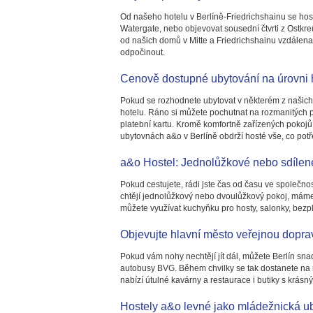
Od našeho hotelu v Berlíně-Friedrichshainu se ho
Watergate, nebo objevovat sousední čtvrti z Ostkr
od našich domů v Mitte a Friedrichshainu vzdálena
odpočinout.
Cenově dostupné ubytování na úrovni 
Pokud se rozhodnete ubytovat v některém z našich h
hotelu. Ráno si můžete pochutnat na rozmanitých 
platební kartu. Kromě komfortně zařízených pokojů 
ubytovnách a&o v Berlíně obdrží hosté vše, co pot
a&o Hostel: Jednolůžkové nebo sdílen
Pokud cestujete, rádi jste čas od času ve společno
chtějí jednolůžkový nebo dvoulůžkový pokoj, máme 
můžete využívat kuchyňku pro hosty, salonky, bezpla
Objevujte hlavní město veřejnou dopr
Pokud vám nohy nechtějí jít dál, můžete Berlín s
autobusy BVG. Během chvilky se tak dostanete na ná
nabízí útulné kavárny a restaurace i butiky s krásn
Hostely a&o levné jako mládežnická u