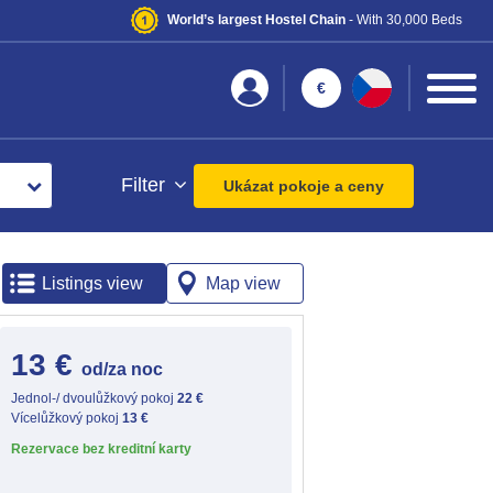
World’s largest Hostel Chain
- With 30,000 Beds
€
Filter
Ukázat pokoje a ceny
Listings view
Map view
13 €
od/za noc
Jednol-/ dvoulůžkový pokoj
22 €
Vícelůžkový pokoj
13 €
Rezervace bez kreditní karty