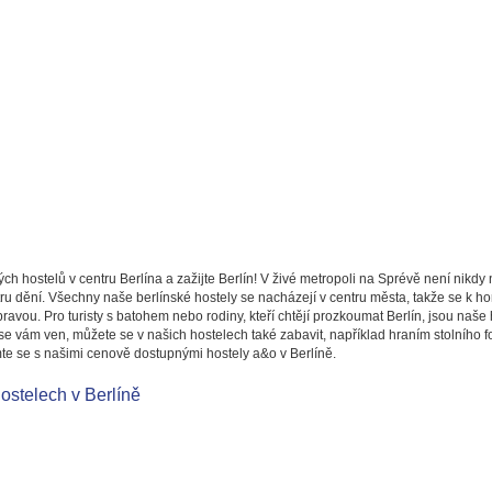
h hostelů v centru Berlína a zažijte Berlín! V živé metropoli na Sprévě není nikdy 
ntru dění. Všechny naše berlínské hostely se nacházejí v centru města, takže se k
avou. Pro turisty s batohem nebo rodiny, kteří chtějí prozkoumat Berlín, jsou naš
se vám ven, můžete se v našich hostelech také zabavit, například hraním stolního 
te se s našimi cenově dostupnými hostely a&o v Berlíně.
hostelech v Berlíně