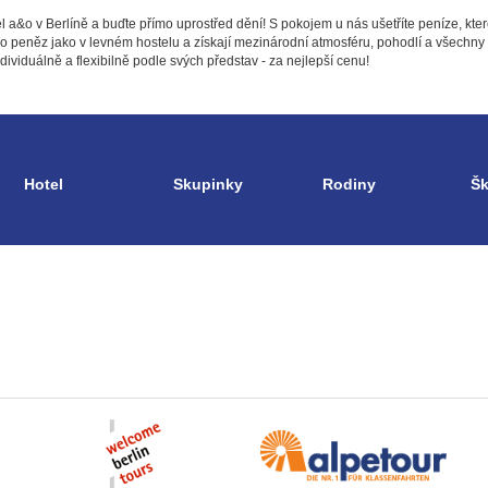
l a&o v Berlíně a buďte přímo uprostřed dění! S pokojem u nás ušetříte peníze, kter
álo peněz jako v levném hostelu a získají mezinárodní atmosféru, pohodlí a všechny
dividuálně a flexibilně podle svých představ - za nejlepší cenu!
Hotel
Skupinky
Rodiny
Šk