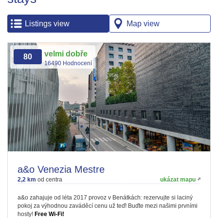
Listings view
Map view
velmi dobře
80
16490 Hodnocení
a&o Venezia Mestre
2,2 km
od centra
ukázat mapu
a&o zahajuje od léta 2017 provoz v Benátkách: rezervujte si laciný
pokoj za výhodnou zaváděcí cenu už teď! Buďte mezi našimi prvními
hosty!
Free Wi-Fi!