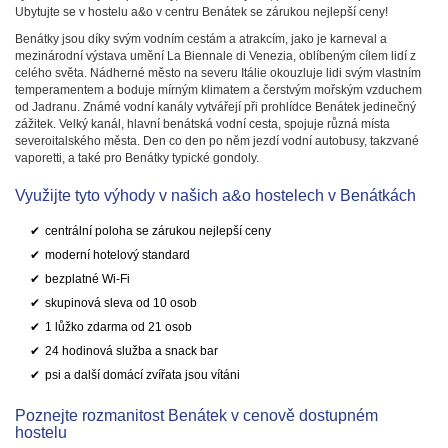
Ubytujte se v hostelu a&o v centru Benátek se zárukou nejlepší ceny!
Benátky jsou díky svým vodním cestám a atrakcím, jako je karneval a
mezinárodní výstava umění La Biennale di Venezia, oblíbeným cílem lidí z
celého světa. Nádherné město na severu Itálie okouzluje lidi svým vlastním
temperamentem a boduje mírným klimatem a čerstvým mořským vzduchem
od Jadranu. Známé vodní kanály vytvářejí při prohlídce Benátek jedinečný
zážitek. Velký kanál, hlavní benátská vodní cesta, spojuje různá místa
severoitalského města. Den co den po něm jezdí vodní autobusy, takzvané
vaporetti, a také pro Benátky typické gondoly.
Využijte tyto výhody v našich a&o hostelech v Benátkách
centrální poloha se zárukou nejlepší ceny
moderní hotelový standard
bezplatné Wi-Fi
skupinová sleva od 10 osob
1 lůžko zdarma od 21 osob
24 hodinová služba a snack bar
psi a další domácí zvířata jsou vítáni
Poznejte rozmanitost Benátek v cenově dostupném
hostelu