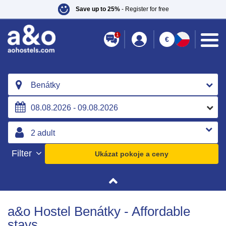
Save up to 25%
- Register for free
1
€
Benátky
Filter
Ukázat pokoje a ceny
a&o Hostel Benátky - Affordable
stays