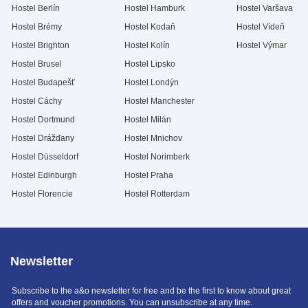
Hostel Berlín
Hostel Hamburk
Hostel Varšava
Hostel Brémy
Hostel Kodaň
Hostel Vídeň
Hostel Brighton
Hostel Kolín
Hostel Výmar
Hostel Brusel
Hostel Lipsko
Hostel Budapešť
Hostel Londýn
Hostel Cáchy
Hostel Manchester
Hostel Dortmund
Hostel Milán
Hostel Drážďany
Hostel Mnichov
Hostel Düsseldorf
Hostel Norimberk
Hostel Edinburgh
Hostel Praha
Hostel Florencie
Hostel Rotterdam
Newsletter
Subscribe to the a&o newsletter for free and be the first to know about great
offers and voucher promotions. You can unsubscribe at any time.