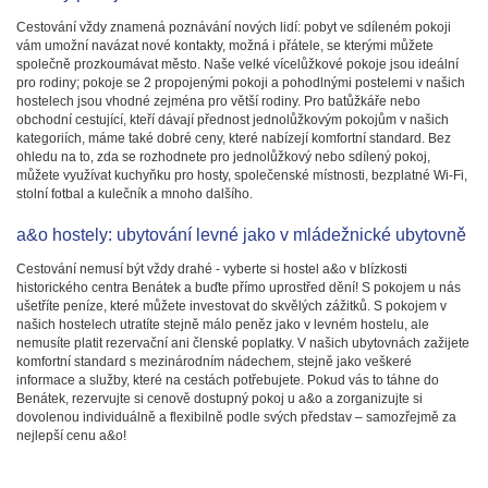
Cestování vždy znamená poznávání nových lidí: pobyt ve sdíleném pokoji
vám umožní navázat nové kontakty, možná i přátele, se kterými můžete
společně prozkoumávat město. Naše velké vícelůžkové pokoje jsou ideální
pro rodiny; pokoje se 2 propojenými pokoji a pohodlnými postelemi v našich
hostelech jsou vhodné zejména pro větší rodiny. Pro batůžkáře nebo
obchodní cestující, kteří dávají přednost jednolůžkovým pokojům v našich
kategoriích, máme také dobré ceny, které nabízejí komfortní standard. Bez
ohledu na to, zda se rozhodnete pro jednolůžkový nebo sdílený pokoj,
můžete využívat kuchyňku pro hosty, společenské místnosti, bezplatné Wi-Fi,
stolní fotbal a kulečník a mnoho dalšího.
a&o hostely: ubytování levné jako v mládežnické ubytovně
Cestování nemusí být vždy drahé - vyberte si hostel a&o v blízkosti
historického centra Benátek a buďte přímo uprostřed dění! S pokojem u nás
ušetříte peníze, které můžete investovat do skvělých zážitků. S pokojem v
našich hostelech utratíte stejně málo peněz jako v levném hostelu, ale
nemusíte platit rezervační ani členské poplatky. V našich ubytovnách zažijete
komfortní standard s mezinárodním nádechem, stejně jako veškeré
informace a služby, které na cestách potřebujete. Pokud vás to táhne do
Benátek, rezervujte si cenově dostupný pokoj u a&o a zorganizujte si
dovolenou individuálně a flexibilně podle svých představ – samozřejmě za
nejlepší cenu a&o!