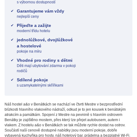
s výbornou dostupností
Garantujeme vám vždy
nejlepší ceny
Přijeďte a zažijte
moderní třídu hotelu
jednolůžkové, dvojlůžkové
a hostelové
pokoje na míru
Vhodné pro rodiny s dětmi
Děti mají ubytování zdarma v pokoji
rodičů
Sdílené pokoje
s uzamykatelnými skříňkami
Náš hostel a&o v Benátkách se nachází ve čtvrti Mestre v bezprostřední
blízkosti hlavního vlakového nádraží, odkud je to jen kousek k benátským
atrakcím a památkám. Spojení z Mestre na pevnině s hlavním ostrovem
Benátky je zajištěno mostem, přes který lze přejet autobusem, autem i
vlakem. Z hostelu a&o v Benátkách se tak můžete rychle dostat na ostrov.
Součástí naší cenově dostupné nabídky jsou moderní pokoje, dobře
vybavená kuchyňka pro hosty, náš hotelový bar, prádelna a bezplatné Wi-Fi.