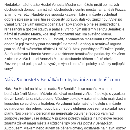
Nedaleko našeho a&o Hostel Venezia Mestre se můžete projít po malých
obchodních domech a místních obchodech v centru města na náměstí Piazza
Erminio Ferretto. Najdete zde spoustu kaváren, kde si můžete vychutnat
dobré espresso a mezi tím se občerstvit pravou italskou zmrzlinou. Výlet po
Canal Grande vám umožní poznat Benátky z vody a plně se soustředit na
renesanční a gotické stavby a paláce. Vrcholným místem v centru Benátek je
náměstí svatého Marka, kde stojí impozantní bazilika svatého Marka.
Katedrála byla postavena v 11. století, je vybavena mozaikami z byzantského
období a její rozměry jsou fascinující. Samotné Benátky a benátská laguna
jsou součástí světového dědictví UNESCO. Mezi památky patří Dóžecí palác,
Stará knihovna Libreria Vecchia a rezidence benátského patriarchy. Ke všem
z nich se z a&o Hostel Venezia Mestre dostanete během krátké chvíle.
Rezervujte si pokoj u a&o a využijte výhod centrální polohy a záruky nejlepší
ceny!
Náš a&o hostel v Benátkách: ubytování za nejlepší cenu
Náš a&o Hostel na hlavním nádraží v Benátkách se nachází v centru
benátské čtvrti Mestre. Můžete očekávat moderně zařízené pokoje s vysokou
úrovní komfortu za nízkou cenu. Všechny pokoje v našem hostelu mají vlastní
koupelnu se sprchou a toaletou. Ve vstupní hale našeho hostelu si můžete
po náročném dni odpočinout u baru nebo v útulném posezení a spřádat nové
plány. Náš příjemný personál na nepřetržitě otevřené recepci vám rád
zodpoví všechny vaše dotazy. V případě potřeby můžete na hotelové recepci
zdarma získat mapu města a užitečné tipy pro váš pobyt v Benátkách.
Autobusem, vlakem nebo autem se během chvilky dostanete na hlavní ostrov