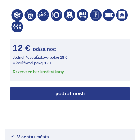
12 €
od/za noc
Jednol-/ dvoulůžkový pokoj
18 €
Vícelůžkový pokoj
12 €
Rezervace bez kreditní karty
podrobnosti
V centru města