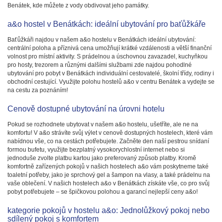
Benátek, kde můžete z vody obdivovat jeho památky.
a&o hostel v Benátkách: ideální ubytování pro baťůžkáře
Baťůžkáři najdou v našem a&o hostelu v Benátkách ideální ubytování:
centrální poloha a příznivá cena umožňují krátké vzdálenosti a větší finanční
volnost pro místní aktivity. S prádelnou a úschovnou zavazadel, kuchyňkou
pro hosty, trezorem a různými dalšími službami zde najdou pohodlné
ubytování pro pobyt v Benátkách individuální cestovatelé, školní třídy, rodiny i
obchodní cestující. Využijte polohu hostelů a&o v centru Benátek a vydejte se
na cestu za poznáním!
Cenově dostupné ubytování na úrovni hotelu
Pokud se rozhodnete ubytovat v našem a&o hostelu, ušetříte, ale ne na
komfortu! V a&o strávíte svůj výlet v cenově dostupných hostelech, které vám
nabídnou vše, co na cestách potřebujete. Začněte den naší pestrou snídaní
formou bufetu, využijte bezplatný vysokorychlostní internet nebo si
jednoduše zvolte platbu kartou jako preferovaný způsob platby. Kromě
komfortně zařízených pokojů v našich hostelech a&o vám poskytneme také
toaletní potřeby, jako je sprchový gel a šampon na vlasy, a také prádelnu na
vaše oblečení. V našich hostelech a&o v Benátkách získáte vše, co pro svůj
pobyt potřebujete – se špičkovou polohou a garancí nejlepší ceny a&o!
kategorie pokojů v hostelu a&o: Jednolůžkový pokoj nebo
sdílený pokoj s komfortem