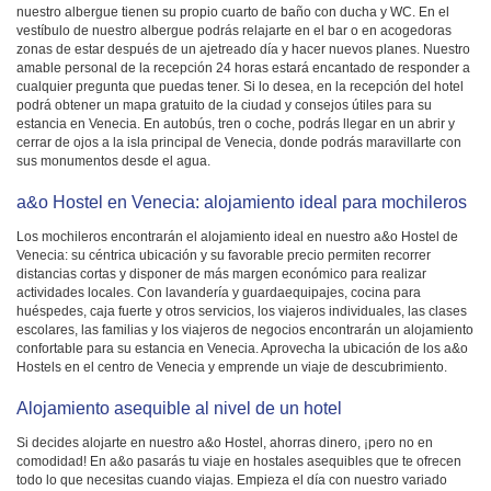
nuestro albergue tienen su propio cuarto de baño con ducha y WC. En el
vestíbulo de nuestro albergue podrás relajarte en el bar o en acogedoras
zonas de estar después de un ajetreado día y hacer nuevos planes. Nuestro
amable personal de la recepción 24 horas estará encantado de responder a
cualquier pregunta que puedas tener. Si lo desea, en la recepción del hotel
podrá obtener un mapa gratuito de la ciudad y consejos útiles para su
estancia en Venecia. En autobús, tren o coche, podrás llegar en un abrir y
cerrar de ojos a la isla principal de Venecia, donde podrás maravillarte con
sus monumentos desde el agua.
a&o Hostel en Venecia: alojamiento ideal para mochileros
Los mochileros encontrarán el alojamiento ideal en nuestro a&o Hostel de
Venecia: su céntrica ubicación y su favorable precio permiten recorrer
distancias cortas y disponer de más margen económico para realizar
actividades locales. Con lavandería y guardaequipajes, cocina para
huéspedes, caja fuerte y otros servicios, los viajeros individuales, las clases
escolares, las familias y los viajeros de negocios encontrarán un alojamiento
confortable para su estancia en Venecia. Aprovecha la ubicación de los a&o
Hostels en el centro de Venecia y emprende un viaje de descubrimiento.
Alojamiento asequible al nivel de un hotel
Si decides alojarte en nuestro a&o Hostel, ahorras dinero, ¡pero no en
comodidad! En a&o pasarás tu viaje en hostales asequibles que te ofrecen
todo lo que necesitas cuando viajas. Empieza el día con nuestro variado