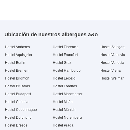
Ubicación de nuestros albergues a&o
Hostel Amberes
Hostel Florencia
Hostel Stuttgart
Hostel Aquisgrán
Hostel Fráncfort
Hostel Varsovia
Hostel Berlín
Hostel Graz
Hostel Venecia
Hostel Bremen
Hostel Hamburgo
Hostel Viena
Hostel Brighton
Hostel Leipzig
Hostel Weimar
Hostel Bruselas
Hostel Londres
Hostel Budapest
Hostel Manchester
Hostel Colonia
Hostel Milán
Hostel Copenhague
Hostel Múnich
Hostel Dortmund
Hostel Núremberg
Hostel Dresde
Hostel Praga