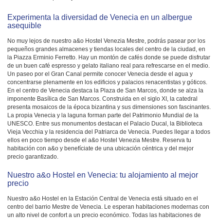
Experimenta la diversidad de Venecia en un albergue
asequible
No muy lejos de nuestro a&o Hostel Venezia Mestre, podrás pasear por los
pequeños grandes almacenes y tiendas locales del centro de la ciudad, en
la Piazza Erminio Ferretto. Hay un montón de cafés donde se puede disfrutar
de un buen café espresso y gelato italiano real para refrescarse en el medio.
Un paseo por el Gran Canal permite conocer Venecia desde el agua y
concentrarse plenamente en los edificios y palacios renacentistas y góticos.
En el centro de Venecia destaca la Plaza de San Marcos, donde se alza la
imponente Basílica de San Marcos. Construida en el siglo XI, la catedral
presenta mosaicos de la época bizantina y sus dimensiones son fascinantes.
La propia Venecia y la laguna forman parte del Patrimonio Mundial de la
UNESCO. Entre sus monumentos destacan el Palacio Ducal, la Biblioteca
Vieja Vecchia y la residencia del Patriarca de Venecia. Puedes llegar a todos
ellos en poco tiempo desde el a&o Hostel Venezia Mestre. Reserva tu
habitación con a&o y benefíciate de una ubicación céntrica y del mejor
precio garantizado.
Nuestro a&o Hostel en Venecia: tu alojamiento al mejor
precio
Nuestro a&o Hostel en la Estación Central de Venecia está situado en el
centro del barrio Mestre de Venecia. Le esperan habitaciones modernas con
un alto nivel de confort a un precio económico. Todas las habitaciones de