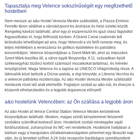
Tapasztalja meg Velence sokszínűségét egy megfizethető
hostelben
Nem messze az a&o Hostel Venezia Mestre szállodától, a Piazza Erminio
Ferretto téren sétálhat a városközpont kis áruházai és helyi üzletei között.
Rengeteg kávézó található, ahol egy jó eszpresszót és igazi olasz fagylaltot
fogyaszthatsz el, hogy felfrissülj közben. A Grand Canal csatornán tett
kirándulás lehetőséget ad arra, hogy Velencét a víz felől ismerje meg, és
teljes mértékben a reneszánsz és gótikus épületekre és palotákra
koncentráljon. Velence központjában a Szent Márk tér, ahol az impozáns
Szent Márk-bazilika áll, a város egyik fénypontja. A 11. században épült
székesegyház bizánci korból származó mozaikokat tartalmaz, és méretei
lenyűgözőek. Maga Velence és a lagúna az UNESCO Világörökség része. A
látnivalók közé tartozik a Dózse-palota, a régi könyvtár, a Libreria Vecchia és
a velencei pátriárka rezidenciája. Az a&o Hostel Venezia Mestre szállásától
mindezek rövid idő alatt elérhetők. Foglaljon szobát az a&o-nál, és élvezze a
központi elhelyezkedés és a legjobb árgarancia előnyeit!
a&o hostelünk Velencében: az Ön szállása a legjobb áron
Az a&o Hostel at Venice Central Station Velence Mestre kerületének
központjában található. Modern, magas szintű kényelemmel felszerelt
szobákra számíthat kedvező áron. Hostelünk szobái mindegyike saját
fürdőszobával, zuhanyzóval és WC-vel rendelkezik. Hostelünk halljában a
bárban vagy a hangulatos ülőalkalmatosságokon pihenhet egy fárasztó nap
után, és új terveket szőhet. A 24 órás recepción barátságos személyzetünk