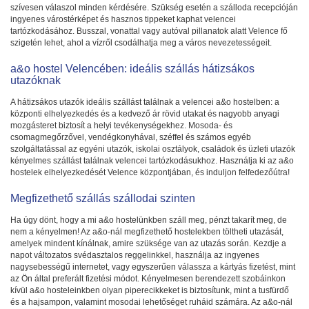
szívesen válaszol minden kérdésére. Szükség esetén a szálloda recepcióján
ingyenes várostérképet és hasznos tippeket kaphat velencei
tartózkodásához. Busszal, vonattal vagy autóval pillanatok alatt Velence fő
szigetén lehet, ahol a vízről csodálhatja meg a város nevezetességeit.
a&o hostel Velencében: ideális szállás hátizsákos
utazóknak
A hátizsákos utazók ideális szállást találnak a velencei a&o hostelben: a
központi elhelyezkedés és a kedvező ár rövid utakat és nagyobb anyagi
mozgásteret biztosít a helyi tevékenységekhez. Mosoda- és
csomagmegőrzővel, vendégkonyhával, széffel és számos egyéb
szolgáltatással az egyéni utazók, iskolai osztályok, családok és üzleti utazók
kényelmes szállást találnak velencei tartózkodásukhoz. Használja ki az a&o
hostelek elhelyezkedését Velence központjában, és induljon felfedezőútra!
Megfizethető szállás szállodai szinten
Ha úgy dönt, hogy a mi a&o hostelünkben száll meg, pénzt takarít meg, de
nem a kényelmen! Az a&o-nál megfizethető hostelekben töltheti utazását,
amelyek mindent kínálnak, amire szüksége van az utazás során. Kezdje a
napot változatos svédasztalos reggelinkkel, használja az ingyenes
nagysebességű internetet, vagy egyszerűen válassza a kártyás fizetést, mint
az Ön által preferált fizetési módot. Kényelmesen berendezett szobáinkon
kívül a&o hosteleinkben olyan piperecikkeket is biztosítunk, mint a tusfürdő
és a hajsampon, valamint mosodai lehetőséget ruháid számára. Az a&o-nál