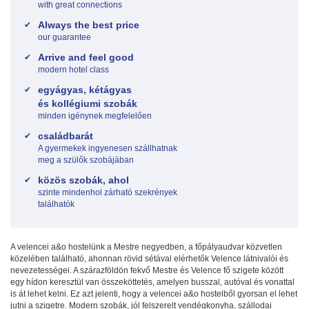
with great connections
Always the best price
our guarantee
Arrive and feel good
modern hotel class
egyágyas, kétágyas
és kollégiumi szobák
minden igénynek megfelelően
családbarát
A gyermekek ingyenesen szállhatnak
meg a szülők szobájában
közös szobák, ahol
szinte mindenhol zárható szekrények
találhatók
A velencei a&o hostelünk a Mestre negyedben, a főpályaudvar közvetlen
közelében található, ahonnan rövid sétával elérhetők Velence látnivalói és
nevezetességei. A szárazföldön fekvő Mestre és Velence fő szigete között
egy hídon keresztül van összeköttetés, amelyen busszal, autóval és vonattal
is át lehet kelni. Ez azt jelenti, hogy a velencei a&o hostelből gyorsan el lehet
jutni a szigetre. Modern szobák, jól felszerelt vendégkonyha, szállodai