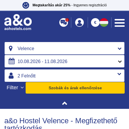
Megtakarítás akár 25%
- Ingyenes regisztráció
1
€
Velence
Filter
Szobák és árak ellenőrzése
a&o Hostel Velence - Megfizethető
tartózkodás