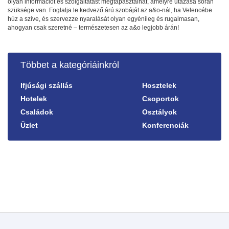
olyan információt és szolgáltatást megtapasztalhat, amelyre utazása során
szüksége van. Foglalja le kedvező árú szobáját az a&o-nál, ha Velencébe
húz a szíve, és szervezze nyaralását olyan egyénileg és rugalmasan,
ahogyan csak szeretné – természetesen az a&o legjobb árán!
Többet a kategóriáinkról
Ifjúsági szállás
Hosztelek
Hotelek
Csoportok
Családok
Osztályok
Üzlet
Konferenciák