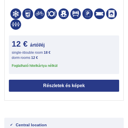
12 €
ártól/éj
single-/double room
18 €
dorm rooms
12 €
Foglalható hitelkártya nélkül
Részletek és képek
Central location