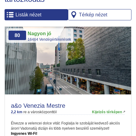
Listák nézet
Térkép nézet
Nagyon jó
80
16464 Vendégértékelések
a&o Venezia Mestre
2,2 km
re a városközponttól
Kijelzés térképen
Élvezze a velencei dolce vitát: Foglalja le szobáját kedvező akciós
áron! Vadonatúj dizájn és több nyelven beszélő személyzet!
Ingyenes Wi-Fi!