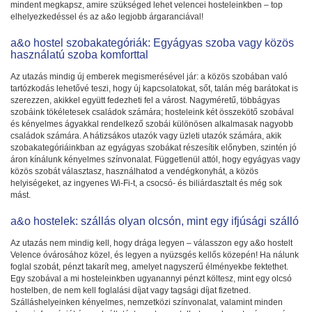
mindent megkapsz, amire szükséged lehet velencei hosteleinkben – top
elhelyezkedéssel és az a&o legjobb árgaranciával!
a&o hostel szobakategóriák: Egyágyas szoba vagy közös
használatú szoba komforttal
Az utazás mindig új emberek megismerésével jár: a közös szobában való
tartózkodás lehetővé teszi, hogy új kapcsolatokat, sőt, talán még barátokat is
szerezzen, akikkel együtt fedezheti fel a várost. Nagyméretű, többágyas
szobáink tökéletesek családok számára; hosteleink két összekötő szobával
és kényelmes ágyakkal rendelkező szobái különösen alkalmasak nagyobb
családok számára. A hátizsákos utazók vagy üzleti utazók számára, akik
szobakategóriáinkban az egyágyas szobákat részesítik előnyben, szintén jó
áron kínálunk kényelmes színvonalat. Függetlenül attól, hogy egyágyas vagy
közös szobát választasz, használhatod a vendégkonyhát, a közös
helyiségeket, az ingyenes Wi-Fi-t, a csocsó- és biliárdasztalt és még sok
mást.
a&o hostelek: szállás olyan olcsón, mint egy ifjúsági szálló
Az utazás nem mindig kell, hogy drága legyen – válasszon egy a&o hostelt
Velence óvárosához közel, és legyen a nyüzsgés kellős közepén! Ha nálunk
foglal szobát, pénzt takarít meg, amelyet nagyszerű élményekbe fektethet.
Egy szobával a mi hosteleinkben ugyanannyi pénzt költesz, mint egy olcsó
hostelben, de nem kell foglalási díjat vagy tagsági díjat fizetned.
Szálláshelyeinken kényelmes, nemzetközi színvonalat, valamint minden