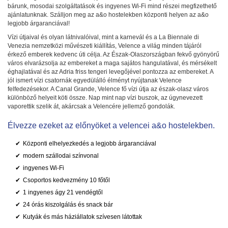
bárunk, mosodai szolgáltatások és ingyenes Wi-Fi mind részei megfizethető
ajánlatunknak. Szálljon meg az a&o hostelekben központi helyen az a&o
legjobb árgaranciával!
Vízi útjaival és olyan látnivalóival, mint a karnevál és a La Biennale di
Venezia nemzetközi művészeti kiállítás, Velence a világ minden tájáról
érkező emberek kedvenc úti célja. Az Észak-Olaszországban fekvő gyönyörű
város elvarázsolja az embereket a maga sajátos hangulatával, és mérsékelt
éghajlatával és az Adria friss tengeri levegőjével pontozza az embereket. A
jól ismert vízi csatornák egyedülálló élményt nyújtanak Velence
felfedezésekor. A Canal Grande, Velence fő vízi útja az észak-olasz város
különböző helyeit köti össze. Nap mint nap vízi buszok, az úgynevezett
vaporettik szelik át, akárcsak a Velencére jellemző gondolák.
Élvezze ezeket az előnyöket a velencei a&o hostelekben.
Központi elhelyezkedés a legjobb árgaranciával
modern szállodai színvonal
ingyenes Wi-Fi
Csoportos kedvezmény 10 főtől
1 ingyenes ágy 21 vendégtől
24 órás kiszolgálás és snack bár
Kutyák és más háziállatok szívesen látottak