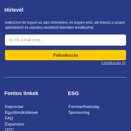
Hírlevél
Iratkozzon fel ingyen az a&o hírlevelére, és legyen első, aki értesül a szuper
ajánlatokról és utalvány akciókról! Bármikor leiratkozhat.
Feliratkozás
Leiratkozás itt
Fontos linkek
ESG
Kapcsolat
Fenntarthatóság
Együttműködések
Sponsoring
FAQ
Expansion
GTC