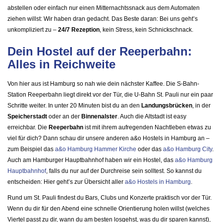
abstellen oder einfach nur einen Mitternachtssnack aus dem Automaten
ziehen willst: Wir haben dran gedacht. Das Beste daran: Bei uns geht’s
unkompliziert zu –
24/7 Rezeption
, kein Stress, kein Schnickschnack.
Dein Hostel auf der Reeperbahn:
Alles in Reichweite
Von hier aus ist Hamburg so nah wie dein nächster Kaffee. Die S-Bahn-
Station Reeperbahn liegt direkt vor der Tür, die U-Bahn St. Pauli nur ein paar
Schritte weiter. In unter 20 Minuten bist du an den
Landungsbrücken
, in der
Speicherstadt
oder an der
Binnenalster
. Auch die Altstadt ist easy
erreichbar. Die
Reeperbahn
ist mit ihrem aufregenden Nachtleben etwas zu
viel für dich? Dann schau dir unsere anderen a&o Hostels in Hamburg an –
zum Beispiel das
a&o Hamburg Hammer Kirche
oder das
a&o Hamburg City
.
Auch am Hamburger Hauptbahnhof haben wir ein Hostel, das
a&o Hamburg
Hauptbahnhof
, falls du nur auf der Durchreise sein solltest. So kannst du
entscheiden: Hier geht’s zur Übersicht aller
a&o Hostels in Hamburg
.
Rund um St. Pauli findest du Bars, Clubs und Konzerte praktisch vor der Tür.
Wenn du dir für den Abend eine schnelle Orientierung holen willst (welches
Viertel passt zu dir, wann du am besten losgehst, was du dir sparen kannst),