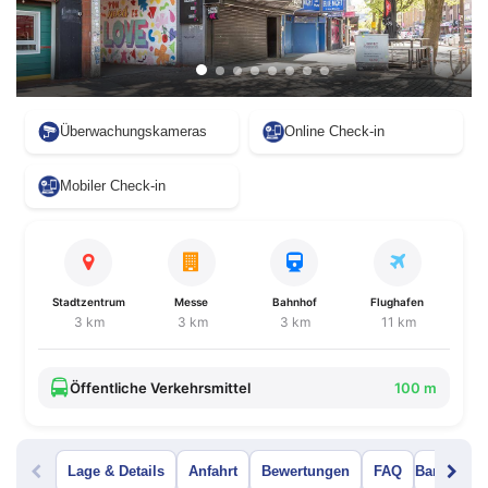
Überwachungskameras
Online Check-in
Mobiler Check-in
Stadtzentrum
Messe
Bahnhof
Flughafen
3 km
3 km
3 km
11 km
Öffentliche Verkehrsmittel
100 m
Lage & Details
Anfahrt
Bewertungen
FAQ
Bar Menü