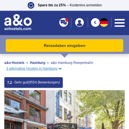
Spare bis zu 25%
– Kostenlos anmelden
1
€
Reisedaten eingeben
a&o Hostels
»
Hamburg
»
a&o Hamburg Reeperbahn
3 alternative Hostels in Hamburg
-
Sehr gut
(9554
Bewertungen)
7,2