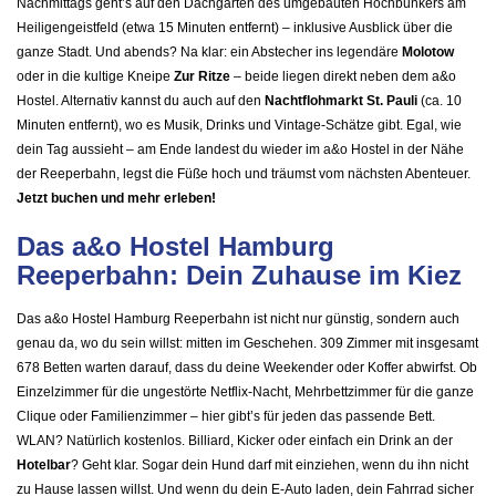
Nachmittags geht’s auf den Dachgarten des umgebauten Hochbunkers am
Heiligengeistfeld (etwa 15 Minuten entfernt) – inklusive Ausblick über die
ganze Stadt. Und abends? Na klar: ein Abstecher ins legendäre
Molotow
oder in die kultige Kneipe
Zur Ritze
– beide liegen direkt neben dem a&o
Hostel. Alternativ kannst du auch auf den
Nachtflohmarkt St. Pauli
(ca. 10
Minuten entfernt), wo es Musik, Drinks und Vintage-Schätze gibt. Egal, wie
dein Tag aussieht – am Ende landest du wieder im a&o Hostel in der Nähe
der Reeperbahn, legst die Füße hoch und träumst vom nächsten Abenteuer.
Jetzt buchen und mehr erleben!
Das a&o Hostel Hamburg
Reeperbahn: Dein Zuhause im Kiez
Das a&o Hostel Hamburg Reeperbahn ist nicht nur günstig, sondern auch
genau da, wo du sein willst: mitten im Geschehen. 309 Zimmer mit insgesamt
678 Betten warten darauf, dass du deine Weekender oder Koffer abwirfst. Ob
Einzelzimmer für die ungestörte Netflix-Nacht, Mehrbettzimmer für die ganze
Clique oder Familienzimmer – hier gibt’s für jeden das passende Bett.
WLAN? Natürlich kostenlos. Billiard, Kicker oder einfach ein Drink an der
Hotelbar
? Geht klar. Sogar dein Hund darf mit einziehen, wenn du ihn nicht
zu Hause lassen willst. Und wenn du dein E-Auto laden, dein Fahrrad sicher