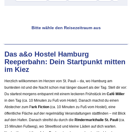
Bitte wähle den Reisezeitraum aus
Das a&o Hostel Hamburg
Reeperbahn: Dein Startpunkt mitten
im Kiez
Herzlich willkommen im Herzen von St. Pauli – da, wo Hamburg am
buntesten ist und die Nacht schon mal länger dauert als der Tag. Stell dir vor:
Du startest morgens entspannt mit einem leckeren Frühstück im
Café Miller
in den Tag (ca. 10 Minuten zu Fuß vom Hotel). Danach machst du einen
Abstecher zum P
ark Fiction
(ca. 10 Minuten zu Fuß vom Hostel), eine
öffentliche Fläche auf der regelmäßig Veranstaltungen stattfinden – mit Blick
auf den Hafen. Danach streifst du durch die
Rindermarkthalle St. Pauli
(ca.
15 Minuten Fußweg), wo Streetfood und kleine Läden auf dich warten.