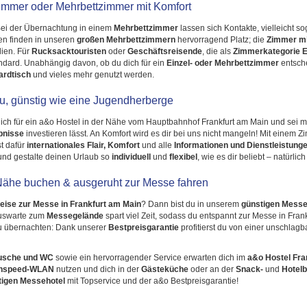
immer oder Mehrbettzimmer mit Komfort
Bei der Übernachtung in einem
Mehrbettzimmer
lassen sich Kontakte, vielleicht 
en finden in unseren
großen Mehrbettzimmern
hervorragend Platz; die
Zimmer mi
lien. Für
Rucksacktouristen
oder
Geschäftsreisende
, die als
Zimmerkategorie
E
andard. Unabhängig davon, ob du dich für ein
Einzel- oder Mehrbettzimmer
entsch
ardtisch
und vieles mehr genutzt werden.
au, günstig wie eine Jugendherberge
dich für ein a&o Hostel in der Nähe vom Hauptbahnhof Frankfurt am Main und sei 
ebnisse
investieren lässt. An Komfort wird es dir bei uns nicht mangeln! Mit einem 
t dafür
internationales Flair, Komfort
und alle
Informationen und Dienstleistung
nd gestalte deinen Urlaub so
individuell
und
flexibel
, wie es dir beliebt – natürli
Nähe buchen & ausgeruht zur Messe fahren
eise zur Messe in Frankfurt am Main
? Dann bist du in unserem
günstigen Messe
luswarte zum
Messegelände
spart viel Zeit, sodass du entspannt zur Messe in Fran
u übernachten: Dank unserer
Bestpreisgarantie
profitierst du von einer unschlagb
usche und WC
sowie ein hervorragender Service erwarten dich im
a&o Hostel Fra
ghspeed-WLAN
nutzen und dich in der
Gästeküche
oder an der
Snack-
und
Hotelb
tigen Messehotel
mit Topservice und der a&o Bestpreisgarantie!