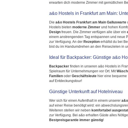
erwarten dich moderne Zimmer mit gemütlichen Bet
a&o Hostels in Frankfurt am Main: Unter
Die
a&o Hostels Frankfurt am Main Galluswarte
Hostels bieten
moderne Zimmer
und hohen Komfor
Design
freuen. Die Zimmer verfügen alle über ein
einem anstrengenden Tag entspannen und neue Pl
zur Verfügung. An der
Rezeption
erhältst du bei B
bist du im Handumdrehen an den Reisezielen in un
Ideal für Backpacker: Günstige a&o Hos
Backpacker
finden in unseren a&o Hostels in Fran
Spielraum für Unternehmungen vor Ort. Mit
Wäsch
Familien
oder
Geschäftsleute
hier eine bequeme Un
auf Entdeckungstour!
Günstige Unterkunft auf Hotelniveau
Wer sich für einen Aufenthalt in einem unserer
a&o
auf einer Reise benötigt wird: ein abwechslungsr
Weiteren stellen wir neben
komfortabel ausgesta
zur Verfügung. Bei a&o erhalten Gäste alles Nötige
Bestpreisgarantie immer günstig
!