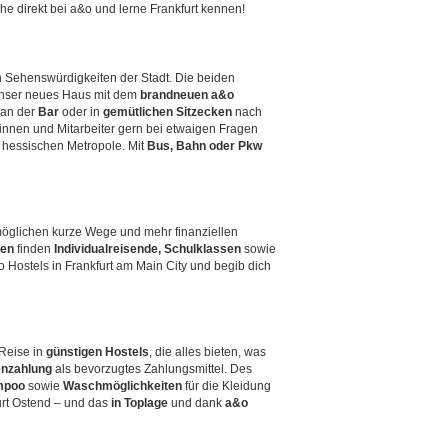
e direkt bei a&o und lerne Frankfurt kennen!
n Sehenswürdigkeiten der Stadt. Die beiden
unser neues Haus mit dem
brandneuen a&o
an der
Bar
oder in
gemütlichen Sitzecken
nach
innen und Mitarbeiter gern bei etwaigen Fragen
r hessischen Metropole. Mit
Bus, Bahn oder Pkw
öglichen kurze Wege und mehr finanziellen
ten
finden
Individualreisende, Schulklassen
sowie
o Hostels in Frankfurt am Main City und begib dich
 Reise in
günstigen Hostels
, die alles bieten, was
enzahlung
als bevorzugtes Zahlungsmittel. Des
mpoo
sowie
Waschmöglichkeiten
für die Kleidung
furt Ostend – und das
in Toplage
und dank
a&o