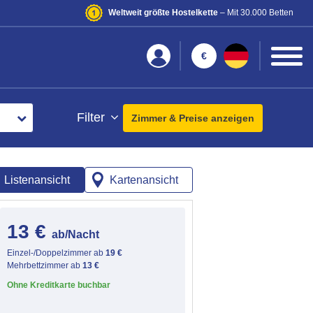
Weltweit größte Hostelkette
– Mit 30.000 Betten
€
Filter
Zimmer & Preise anzeigen
Listenansicht
Kartenansicht
13 €
ab/Nacht
Einzel-/Doppelzimmer ab
19 €
Mehrbettzimmer ab
13 €
Ohne Kreditkarte buchbar