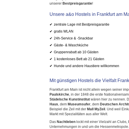
unserer
Bestpreisgarantie
!
Unsere a&o Hostels in Frankfurt am Ma
zentrale Lage mit Bestpreisgarantie
gratis WLAN
24h-Service & -Snackbar
Gäste- & Waschküche
Gruppenrabatt ab 10 Gästen
1 kostenloses Bett ab 21 Gästen
Hunde und andere Haustiere willkommen
Mit günstigen Hostels die Vielfalt Frank
Frankfurt am Main ist nicht allein wegen seiner i
Paulskirche
, in der 1848 die erste Nationalver
Städelsche Kunstinstitut
wären hier zu nennen. D
Haus
, dem
Museumsufer
, dem
Deutschen Archi
Beispiel die Zeil mit der
Mall MyZeil
. Und weil Ein
Markt mit Spezialitäten aus aller Welt.
Das
Nachtleben
lockt mit einer Vielzahl an Clubs
Unternehmungen in und um die Hessenmetropole. Ze