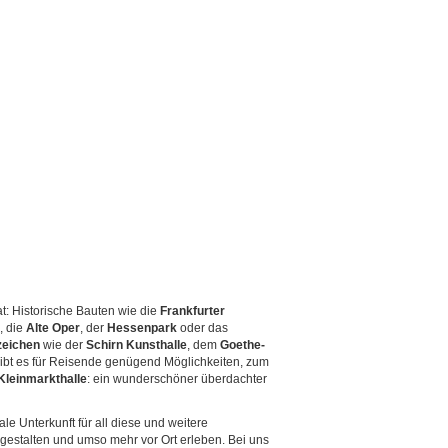
t: Historische Bauten wie die
Frankfurter
, die
Alte Oper
, der
Hessenpark
oder das
eichen
wie der
Schirn Kunsthalle
, dem
Goethe-
ibt es für Reisende genügend Möglichkeiten, zum
Kleinmarkthalle
: ein wunderschöner überdachter
ale Unterkunft für all diese und weitere
gestalten und umso mehr vor Ort erleben. Bei uns