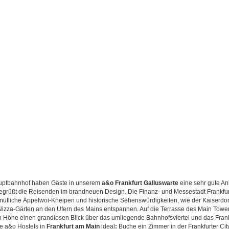
auptbahnhof haben Gäste in unserem
a&o
Frankfurt
Galluswarte
eine sehr gute An
begrüßt die Reisenden im brandneuen Design. Die Finanz- und Messestadt Frankfur
mütliche Äppelwoi-Kneipen und historische Sehenswürdigkeiten, wie der Kaiserdo
n Nizza-Gärten an den Ufern des Mains entspannen. Auf die Terrasse des Main Tow
Höhe einen grandiosen Blick über das umliegende Bahnhofsviertel und das Frank
re a&o Hostels in
Frankfurt am Main
ideal
:
Buche ein Zimmer in der Frankfurter Cit