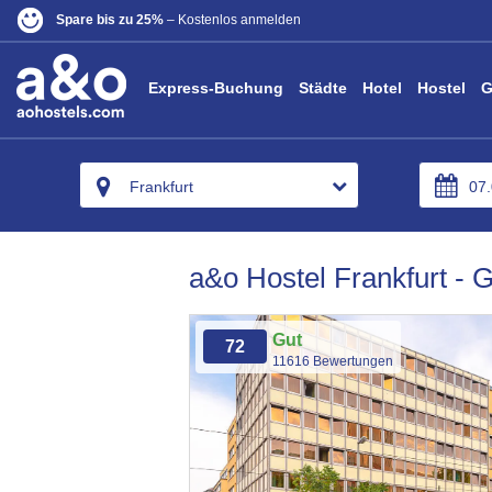
Spare bis zu 25%
– Kostenlos anmelden
Express-Buchung
Städte
Hotel
Hostel
G
Frankfurt
a&o Hostel Frankfurt - 
Gut
72
11616 Bewertungen