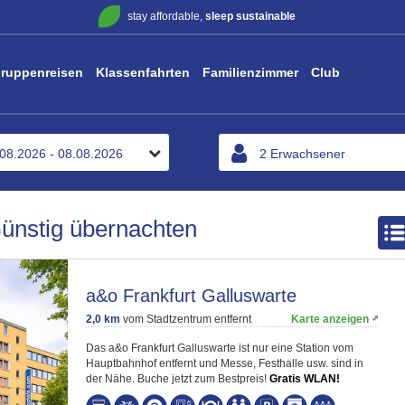
stay affordable,
sleep sustainable
ruppenreisen
Klassenfahrten
Familienzimmer
Club
Günstig übernachten
a&o Frankfurt Galluswarte
2,0 km
vom Stadtzentrum entfernt
Karte anzeigen
Das a&o Frankfurt Galluswarte ist nur eine Station vom
Hauptbahnhof entfernt und Messe, Festhalle usw. sind in
der Nähe. Buche jetzt zum Bestpreis!
Gratis WLAN!