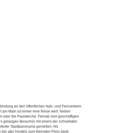
bindung an den öffentlichen Nah- und Fernverkehr.
t am Main ist immer eine Reise wert. Neben
m oder die Paulskirche. Fernab vom geschäftigen
ers gelangen Besucher mit einem der schnellsten
furter Stadtpanorama genießen. Als
y bei a&o Hostels zum kleinsten Preis dank