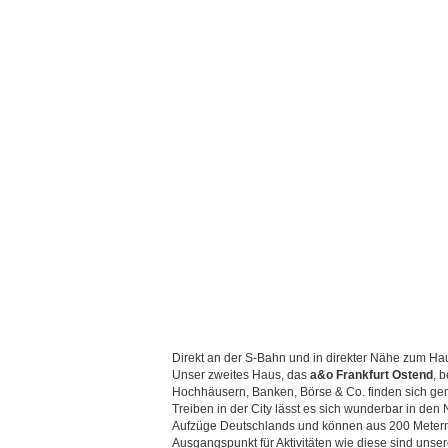
Direkt an der S-Bahn und in direkter Nähe zum H
Unser zweites Haus, das
a&o Frankfurt Ostend
, 
Hochhäusern, Banken, Börse & Co. finden sich ge
Treiben in der City lässt es sich wunderbar in de
Aufzüge Deutschlands und können aus 200 Metern 
Ausgangspunkt für Aktivitäten wie diese sind unse