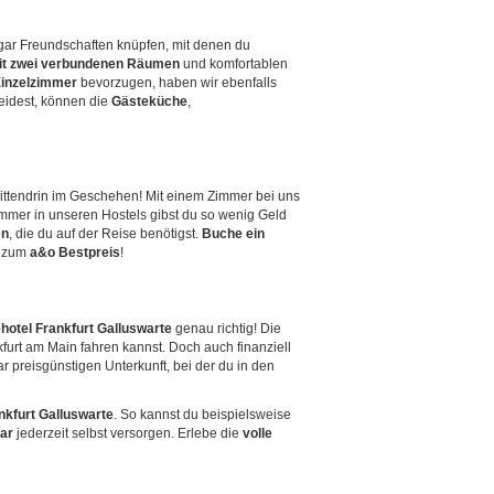
sogar Freundschaften knüpfen, mit denen du
t zwei verbundenen Räumen
und komfortablen
inzelzimmer
bevorzugen, haben wir ebenfalls
eidest, können die
Gästeküche
,
mittendrin im Geschehen! Mit einem Zimmer bei uns
Zimmer in unseren Hostels gibst du so wenig Geld
en
, die du auf der Reise benötigst.
Buche ein
ch zum
a&o Bestpreis
!
hotel Frankfurt Galluswarte
genau richtig! Die
kfurt am Main fahren kannst. Doch auch finanziell
ar preisgünstigen Unterkunft, bei der du in den
nkfurt Galluswarte
. So kannst du beispielsweise
ar
jederzeit selbst versorgen. Erlebe die
volle