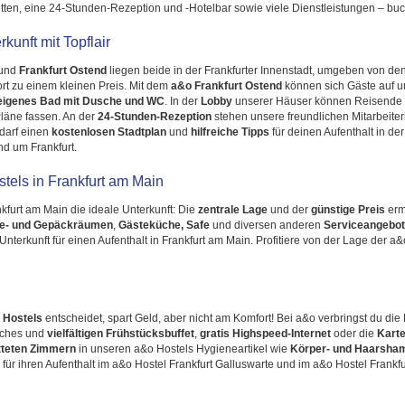
ten, eine 24-Stunden-Rezeption und -Hotelbar sowie viele Dienstleistungen – buch
kunft mit Topflair
und
Frankfurt Ostend
liegen beide in der Frankfurter Innenstadt, umgeben von de
t zu einem kleinen Preis. Mit dem
a&o Frankfurt Ostend
können sich Gäste auf 
eigenes Bad mit Dusche und WC
. In der
Lobby
unserer Häuser können Reisende 
äne fassen. An der
24-Stunden-Rezeption
stehen unsere freundlichen Mitarbeiter
edarf einen
kostenlosen Stadtplan
und
hilfreiche Tipps
für deinen Aufenthalt in de
d um Frankfurt.
tels in Frankfurt am Main
kfurt am Main die ideale Unterkunft: Die
zentrale Lage
und der
günstige Preis
erm
e- und Gepäckräumen
,
Gästeküche, Safe
und diversen anderen
Serviceangebo
terkunft für einen Aufenthalt in Frankfurt am Main. Profitiere von der Lage der a&
 Hostels
entscheidet, spart Geld, aber nicht am Komfort! Bei a&o verbringst du die
eiches und
vielfältigen Frühstücksbuffet
,
gratis Highspeed-Internet
oder die
Kart
tteten Zimmern
in unseren a&o Hostels Hygieneartikel wie
Körper- und Haarsha
 für ihren Aufenthalt im a&o Hostel Frankfurt Galluswarte und im a&o Hostel Frank