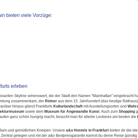
in bieten viele Vorzüge:
furts erleben
mposanten Skyline sehenswert, die der Stadt den Namen "Mainhattan" eingebracht ha
sammlung zusammenkam, der
Römer
aus dem 15. Jahrhundert (das heutige Rathaus)
arüber hinaus glänzt Frankfurts
Kulturlandschaft
mit Ausstellungsorten und
Wahrz
tekturmuseum
sowie dem
Museum für Angewandte Kunst
. Auch zum
Shopping
g
kaufen ganz schön hungrig macht, besucht man für allerlei Leckeres am besten die
, Bars und gemütlichen Kneipen. Unsere
a&o Hostels in Frankfurt
bieten dir die ide
ntral gelegen und mit der a&o Bestpreisgarantie kannst du deine Reise günstig 