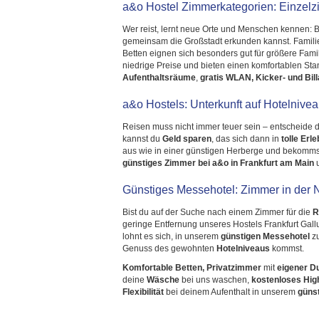
a&o Hostel Zimmerkategorien: Einzelz
Wer reist, lernt neue Orte und Menschen kennen: 
gemeinsam die Großstadt erkunden kannst. Famili
Betten eignen sich besonders gut für größere Fami
niedrige Preise und bieten einen komfortablen St
Aufenthaltsräume
,
gratis WLAN, Kicker- und Bill
a&o Hostels: Unterkunft auf Hotelnive
Reisen muss nicht immer teuer sein – entscheide 
kannst du
Geld sparen
, das sich dann in
tolle Erl
aus wie in einer günstigen Herberge und bekomms
günstiges Zimmer bei a&o in
Frankfurt am Main
u
Günstiges Messehotel: Zimmer in der 
Bist du auf der Suche nach einem Zimmer für die
R
geringe Entfernung unseres Hostels Frankfurt Gal
lohnt es sich, in unserem
günstigen Messehotel
z
Genuss des gewohnten
Hotelniveaus
kommst.
Komfortable Betten, Privatzimmer
mit
eigener D
deine
Wäsche
bei uns waschen,
kostenloses Hi
Flexibilität
bei deinem Aufenthalt in unserem
güns