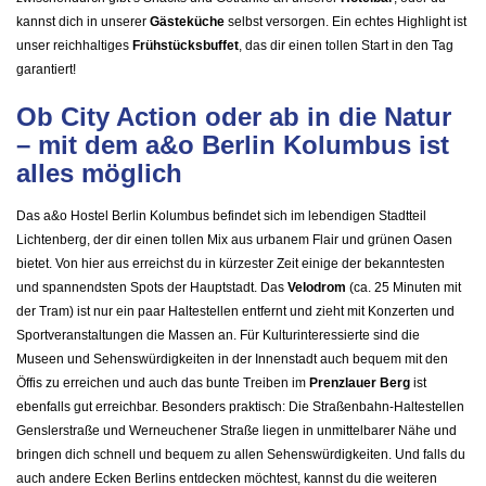
kannst dich in unserer
Gästeküche
selbst versorgen. Ein echtes Highlight ist
unser reichhaltiges
Frühstücksbuffet
, das dir einen tollen Start in den Tag
garantiert!
Ob City Action oder ab in die Natur
– mit dem a&o Berlin Kolumbus ist
alles möglich
Das a&o Hostel Berlin Kolumbus befindet sich im lebendigen Stadtteil
Lichtenberg, der dir einen tollen Mix aus urbanem Flair und grünen Oasen
bietet. Von hier aus erreichst du in kürzester Zeit einige der bekanntesten
und spannendsten Spots der Hauptstadt. Das
Velodrom
(ca. 25 Minuten mit
der Tram) ist nur ein paar Haltestellen entfernt und zieht mit Konzerten und
Sportveranstaltungen die Massen an. Für Kulturinteressierte sind die
Museen und Sehenswürdigkeiten in der Innenstadt auch bequem mit den
Öffis zu erreichen und auch das bunte Treiben im
Prenzlauer Berg
ist
ebenfalls gut erreichbar. Besonders praktisch: Die Straßenbahn-Haltestellen
Genslerstraße und Werneuchener Straße liegen in unmittelbarer Nähe und
bringen dich schnell und bequem zu allen Sehenswürdigkeiten. Und falls du
auch andere Ecken Berlins entdecken möchtest, kannst du die weiteren