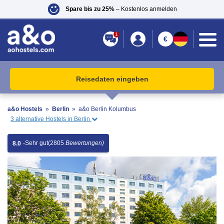
Spare bis zu 25%
– Kostenlos anmelden
1
€
Reisedaten eingeben
a&o Hostels
»
Berlin
»
a&o Berlin Kolumbus
3 alternative Hostels in Berlin
-
Sehr gut
(2805
Bewertungen)
8.0