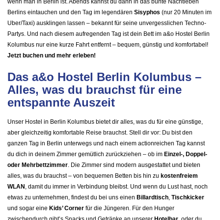
wenn man in Berlin ist. Abends kannst du dann in das bunte Nachtleben
Berlins eintauchen und den Tag im legendären
Sisyphos
(nur 20 Minuten im
Uber/Taxi) ausklingen lassen – bekannt für seine unvergesslichen Techno-
Partys. Und nach diesem aufregenden Tag ist dein Bett im a&o Hostel Berlin
Kolumbus nur eine kurze Fahrt entfernt – bequem, günstig und komfortabel!
Jetzt buchen und mehr erleben!
Das a&o Hostel Berlin Kolumbus –
Alles, was du brauchst für eine
entspannte Auszeit
Unser Hostel in Berlin Kolumbus bietet dir alles, was du für eine günstige,
aber gleichzeitig komfortable Reise brauchst. Stell dir vor: Du bist den
ganzen Tag in Berlin unterwegs und nach einem actionreichen Tag kannst
du dich in deinem Zimmer gemütlich zurückziehen – ob im
Einzel-, Doppel-
oder Mehrbettzimmer
. Die Zimmer sind modern ausgestattet und bieten
alles, was du brauchst – von bequemen Betten bis hin zu
kostenfreiem
WLAN
, damit du immer in Verbindung bleibst. Und wenn du Lust hast, noch
etwas zu unternehmen, findest du bei uns einen
Billardtisch
,
Tischkicker
und sogar eine
Kids’ Corner
für die Jüngeren. Für den Hunger
zwischendurch gibt’s Snacks und Getränke an unserer
Hotelbar
, oder du