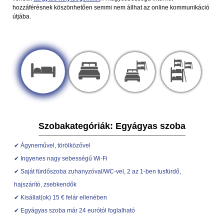
hozzáférésnek köszönhetően semmi nem állhat az online kommunikáció
útjába.
Szobakategóriák: Egyágyas szoba
✔ Ágyneművel, törölközővel
✔ Ingyenes nagy sebességű Wi-Fi
✔ Saját fürdőszoba zuhanyzóval/WC-vel, 2 az 1-ben tusfürdő,
hajszárító, zsebkendők
✔ Kisállat(ok) 15 € felár ellenében
✔ Egyágyas szoba már 24 eurótól foglalható