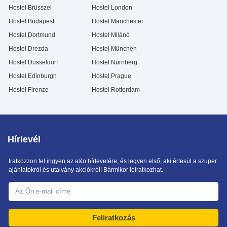
Hostel Brüsszel
Hostel London
Hostel Budapest
Hostel Manchester
Hostel Dortmund
Hostel Milánó
Hostel Drezda
Hostel München
Hostel Düsseldorf
Hostel Nürnberg
Hostel Edinburgh
Hostel Prague
Hostel Firenze
Hostel Rotterdam
Hírlevél
Iratkozzon fel ingyen az a&o hírlevelére, és legyen első, aki értesül a szuper
ajánlatokról és utalvány akciókról! Bármikor leiratkozhat.
Feliratkozás