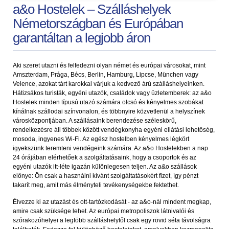
a&o Hostelek – Szálláshelyek
Németországban és Európában
garantáltan a legjobb áron
Aki szeret utazni és felfedezni olyan német és európai városokat, mint
Amszterdam, Prága, Bécs, Berlin, Hamburg, Lipcse, München vagy
Velence, azokat tárt karokkal várjuk a kedvező árú szálláshelyeinken.
Hátizsákos turisták, egyéni utazók, családok vagy üzletemberek: az a&o
Hostelek minden típusú utazó számára olcsó és kényelmes szobákat
kínálnak szállodai színvonalon, és többnyire közvetlenül a helyszínek
városközpontjában. A szállásaink berendezése széleskörű,
rendelkezésre áll többek között vendégkonyha egyéni ellátási lehetőség,
mosoda, ingyenes Wi-Fi. Az egész hostelben kényelmes légkört
igyekszünk teremteni vendégeink számára. Az a&o Hostelekben a nap
24 órájában elérhetőek a szolgáltatásaink, hogy a csoportok és az
egyéni utazók itt-léte igazán különlegesen teljen. Az a&o szállások
előnye: Ön csak a használni kívánt szolgáltatásokért fizet, így pénzt
takarít meg, amit más élményteli tevékenységekbe fektethet.
Élvezze ki az utazást és ott-tartózkodását - az a&o-nál mindent megkap,
amire csak szüksége lehet. Az európai metropoliszok látnivalói és
szórakozóhelyei a legtöbb szálláshelytől csak egy rövid séta távolságra