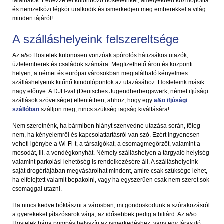
találhatók. Fedezze fel különböző hosteleinket, amelyekben kozmopolita
és nemzetközi légkör uralkodik és ismerkedjen meg emberekkel a világ
minden tájáról!
A szálláshelyeink felszereltsége
Az a&o Hostelek különösen vonzóak spórolós hátizsákos utazók,
üzletemberek és családok számára. Megfizethető áron és központi
helyen, a német és európai városokban megtalálható kényelmes
szálláshelyeink kitűnő kiindulópontok az utazásához. Hosteleink másik
nagy előnye: A DJH-val (Deutsches Jugendherbergswerk, német ifjúsági
szállások szövetsége) ellentétben, ahhoz, hogy egy
a&o ifjúsági
szállóban
szálljon meg, nincs szükség tagság kiváltására!
Nem szeretnénk, ha bármiben hiányt szenvedne utazása során, főleg
nem, ha kényelemről és kapcsolattartásról van szó. Ezért ingyenesen
veheti igénybe a Wi-Fi-t, a társalgókat, a csomagmegőrzőt, valamint a
mosodát, ill. a vendégkonyhát. Némely szálláshelyen a tárgyaló helyiség
valamint parkolási lehetőség is rendelkezésére áll. A szálláshelyeink
saját drogériájában megvásárolhat mindent, amire csak szüksége lehet,
ha elfelejtett valamit bepakolni, vagy ha egyszerűen csak nem szeret sok
csomaggal utazni.
Ha nincs kedve bóklászni a városban, mi gondoskodunk a szórakozásról:
a gyerekeket játszósarok várja, az idősebbek pedig a biliárd. Az a&o
Hostelek bárja pompás helyszín az ismerkedéshez, vagy egy fárasztó