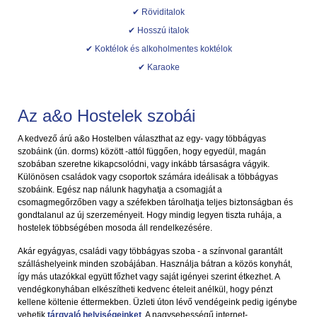
✔ Röviditalok
✔ Hosszú italok
✔ Koktélok és alkoholmentes koktélok
✔ Karaoke
Az a&o Hostelek szobái
A kedvező árú a&o Hostelben választhat az egy- vagy többágyas
szobáink (ún. dorms) között -attól függően, hogy egyedül, magán
szobában szeretne kikapcsolódni, vagy inkább társaságra vágyik.
Különösen családok vagy csoportok számára ideálisak a többágyas
szobáink. Egész nap nálunk hagyhatja a csomagját a
csomagmegőrzőben vagy a széfekben tárolhatja teljes biztonságban és
gondtalanul az új szerzeményeit. Hogy mindig legyen tiszta ruhája, a
hostelek többségében mosoda áll rendelkezésére.
Akár egyágyas, családi vagy többágyas szoba - a színvonal garantált
szálláshelyeink minden szobájában. Használja bátran a közös konyhát,
így más utazókkal együtt főzhet vagy saját igényei szerint étkezhet. A
vendégkonyhában elkészítheti kedvenc ételeit anélkül, hogy pénzt
kellene költenie éttermekben. Üzleti úton lévő vendégeink pedig igénybe
vehetik
tárgyaló helyiségeinket
. A nagysebességű internet-