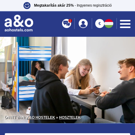
Megtakarítás akár 25%
- Ingyenes regisztráció
1
€
ÖN ITT VAN:
A&O HOSTELEK
»
HOSZTELEK