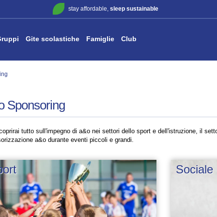
stay affordable,
sleep sustainable
ruppi
Gite scolastiche
Famiglie
Club
ing
o Sponsoring
oprirai tutto sull'impegno di a&o nei settori dello sport e dell'istruzione, il setto
orizzazione a&o durante eventi piccoli e grandi.
ort
Sociale