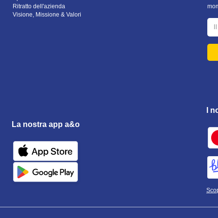
Ritratto dell'azienda
mom
Visione, Missione & Valori
I n
La nostra app a&o
Scop