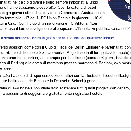
tenariati nel calcio giovanile sono sempre impostati a lungo
ne e hanno tradizione presso a&o. Così la catena di ostelli
ne già giovani atleti di alto livello in Germania e Austria con la
ra femminile U17 del 1. FC Union Berlin e la gioventù U16 di
urm Graz. Con il club di prima divisione FC Viktoria Plzeň,
a esteso il loro coinvolgimento alle squadre U19 nella Repubblica Ceca nel 2
zienda berlinese, entra in gioco anche il fattore del quartiere locale:
verso adesioni come con il Club di Tifosi dei Berlin Eisbären e partenariati co
iva Statale di Berlino e SG Handwerk e.V. (incluso triathlon, pallavolo, nuoto)
oni come hotel partner, ad esempio per il ciclismo (corsa di 6 giorni, tour dei
stica di Berlino) o la corsa di maratona (mezza maratona di Berlino), a&o sostie
le aree.
re, a&o ha accordi di sponsorizzazione attivi con la Deutsche Eisschnelllaufge
o ttc berlin eastside Berlino e la Deutsche Schachjugend.
tena di a&o hostels non vuole solo sostenere tutti questi progetti con denaro
i la possibilità di soggiornare gratuitamente negli a&o hostels.