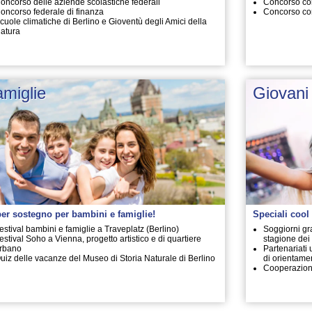
oncorso delle aziende scolastiche federali
Concorso c
oncorso federale di finanza
Concorso co
cuole climatiche di Berlino e Gioventù degli Amici della
atura
miglie
Giovani
er sostegno per bambini e famiglie!
Speciali cool 
estival bambini e famiglie a Traveplatz (Berlino)
Soggiorni gr
estival Soho a Vienna, progetto artistico e di quartiere
stagione dei f
rbano
Partenariati 
uiz delle vacanze del Museo di Storia Naturale di Berlino
di orientame
Cooperazioni 