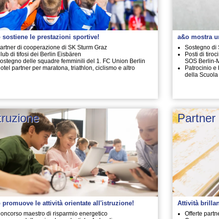
 sostiene le prestazioni sportive!
a&o mostra u
artner di cooperazione di SK Sturm Graz
Sostegno di 
lub di tifosi dei Berlin Eisbären
Posti di tiro
ostegno delle squadre femminili del 1. FC Union Berlin
SOS Berlin-
otel partner per maratona, triathlon, ciclismo e altro
Patrocinio e
della Scuola
truzione
Partner
 promuove le attività orientate all'istruzione!
Attività brilla
oncorso maestro di risparmio energetico
Offerte part