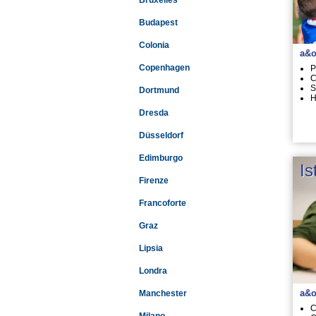
Bruxelles
Budapest
Colonia
a&o
Copenhagen
P
C
S
Dortmund
H
Dresda
Düsseldorf
Edimburgo
Is
Firenze
Francoforte
Graz
Lipsia
Londra
a&o
Manchester
C