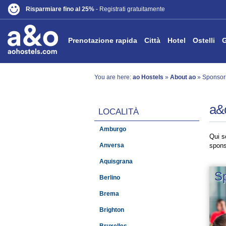
Risparmiare fino al 25%
- Registrati gratuitamente
Prenotazione rapida
Città
Hotel
Ostelli
G
You are here:
ao Hostels
»
About ao
» Sponsor
a&
LOCALITÀ
Amburgo
Qui sc
Anversa
spons
Aquisgrana
Sp
Berlino
Brema
Brighton