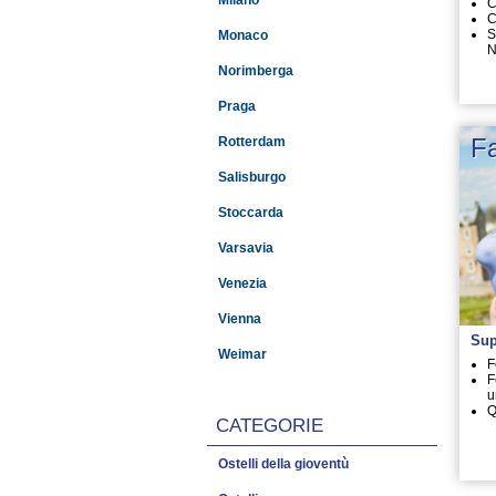
Milano
C
C
S
Monaco
N
Norimberga
Praga
Fa
Rotterdam
Salisburgo
Stoccarda
Varsavia
Venezia
Vienna
Sup
Weimar
F
F
u
Q
CATEGORIE
Ostelli della gioventù