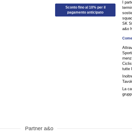
I par
termi
Sconto fino al 10% per il
pagamento anticipato
sostie
squad
SK St
a&o h
Come a
Attra
Sport
menzi
Cicli
tutte 
Inolt
Tavol
La ca
grupp
Partner a&o