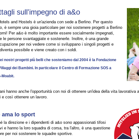
tagli sull'impegno di a&o
otels and Hostels è un'azienda con sede a Berlino. Per questo
o, è sempre una gioia particolare per noi sostenere progetti a Berlino
torni! Per a&o è molto importante essere socialmente impegnati,
re le persone svantaggiate e sostenerle. Inoltre, è una grande
cupazione per noi vedere come si sviluppano i singoli progetti e
diventa possibile e viene creato con i soldi.
ei nostri progetti più belli che sosteniamo dal 2004 è la Fondazione
illaggi dei Bambini. In particolare il Centro di Formazione SOS a
n-Moabit.
ani hanno anche l'opportunità con noi di ottenere un'idea della vita lavorativa a
i e così ottenere un lavoro.
 ama lo sport
é la direzione e i dipendenti di a&o sono appassionati tifosi
vi e hanno la loro squadra di corsa, tra l'altro, è una questione
ore per noi sostenere le squadre sportive.