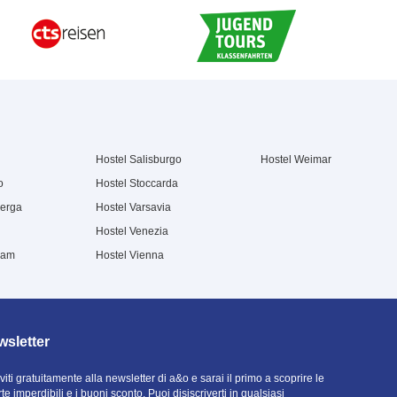
Hostel Salisburgo
Hostel Weimar
o
Hostel Stoccarda
berga
Hostel Varsavia
Hostel Venezia
dam
Hostel Vienna
sletter
iviti gratuitamente alla newsletter di a&o e sarai il primo a scoprire le
rte imperdibili e i buoni sconto. Puoi disiscriverti in qualsiasi