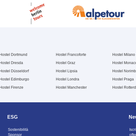
Hostel Dortmund
Hostel Francoforte
Hostel Milano
Hostel Dresda
Hostel Graz
Hostel Monac
Hostel Düsseldorf
Hostel Lipsia
Hostel Norim
Hostel Edimburgo
Hostel Londra
Hostel Praga
Hostel Firenze
Hostel Manchester
Hostel Rotter
ESG
New
Sostenibilità
Iscr
Sponsor
offe