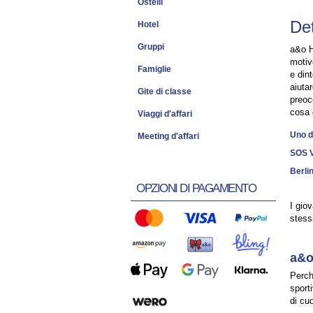
Ostelli
Det
Hotel
Gruppi
a&o H
motiv
Famiglie
e din
aiuta
Gite di classe
preoc
cosa 
Viaggi d'affari
Uno d
Meeting d'affari
SOS V
Berli
OPZIONI DI PAGAMENTO
I giov
stess
a&o
Perch
sporti
di cu