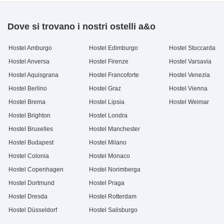
Dove si trovano i nostri ostelli a&o
Hostel Amburgo
Hostel Edimburgo
Hostel Stoccarda
Hostel Anversa
Hostel Firenze
Hostel Varsavia
Hostel Aquisgrana
Hostel Francoforte
Hostel Venezia
Hostel Berlino
Hostel Graz
Hostel Vienna
Hostel Brema
Hostel Lipsia
Hostel Weimar
Hostel Brighton
Hostel Londra
Hostel Bruxelles
Hostel Manchester
Hostel Budapest
Hostel Milano
Hostel Colonia
Hostel Monaco
Hostel Copenhagen
Hostel Norimberga
Hostel Dortmund
Hostel Praga
Hostel Dresda
Hostel Rotterdam
Hostel Düsseldorf
Hostel Salisburgo