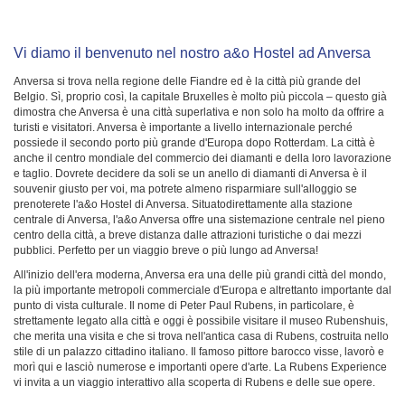
Vi diamo il benvenuto nel nostro a&o Hostel ad Anversa
Anversa si trova nella regione delle Fiandre ed è la città più grande del
Belgio. Sì, proprio così, la capitale Bruxelles è molto più piccola – questo già
dimostra che Anversa è una città superlativa e non solo ha molto da offrire a
turisti e visitatori. Anversa è importante a livello internazionale perché
possiede il secondo porto più grande d'Europa dopo Rotterdam. La città è
anche il centro mondiale del commercio dei diamanti e della loro lavorazione
e taglio. Dovrete decidere da soli se un anello di diamanti di Anversa è il
souvenir giusto per voi, ma potrete almeno risparmiare sull'alloggio se
prenoterete l'a&o Hostel di Anversa. Situatodirettamente alla stazione
centrale di Anversa, l'a&o Anversa offre una sistemazione centrale nel pieno
centro della città, a breve distanza dalle attrazioni turistiche o dai mezzi
pubblici. Perfetto per un viaggio breve o più lungo ad Anversa!
All'inizio dell'era moderna, Anversa era una delle più grandi città del mondo,
la più importante metropoli commerciale d'Europa e altrettanto importante dal
punto di vista culturale. Il nome di Peter Paul Rubens, in particolare, è
strettamente legato alla città e oggi è possibile visitare il museo Rubenshuis,
che merita una visita e che si trova nell'antica casa di Rubens, costruita nello
stile di un palazzo cittadino italiano. Il famoso pittore barocco visse, lavorò e
morì qui e lasciò numerose e importanti opere d'arte. La Rubens Experience
vi invita a un viaggio interattivo alla scoperta di Rubens e delle sue opere.