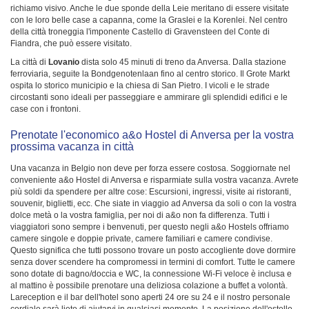
richiamo visivo. Anche le due sponde della Leie meritano di essere visitate
con le loro belle case a capanna, come la Graslei e la Korenlei. Nel centro
della città troneggia l'imponente Castello di Gravensteen del Conte di
Fiandra, che può essere visitato.
La città di
Lovanio
dista solo 45 minuti di treno da Anversa. Dalla stazione
ferroviaria, seguite la Bondgenotenlaan fino al centro storico. Il Grote Markt
ospita lo storico municipio e la chiesa di San Pietro. I vicoli e le strade
circostanti sono ideali per passeggiare e ammirare gli splendidi edifici e le
case con i frontoni.
Prenotate l'economico a&o Hostel di Anversa per la vostra
prossima vacanza in città
Una vacanza in Belgio non deve per forza essere costosa. Soggiornate nel
conveniente a&o Hostel di Anversa e risparmiate sulla vostra vacanza. Avrete
più soldi da spendere per altre cose: Escursioni, ingressi, visite ai ristoranti,
souvenir, biglietti, ecc. Che siate in viaggio ad Anversa da soli o con la vostra
dolce metà o la vostra famiglia, per noi di a&o non fa differenza. Tutti i
viaggiatori sono sempre i benvenuti, per questo negli a&o Hostels offriamo
camere singole e doppie private, camere familiari e camere condivise.
Questo significa che tutti possono trovare un posto accogliente dove dormire
senza dover scendere ha compromessi in termini di comfort. Tutte le camere
sono dotate di bagno/doccia e WC, la connessione Wi-Fi veloce è inclusa e
al mattino è possibile prenotare una deliziosa colazione a buffet a volontà.
Lareception e il bar dell'hotel sono aperti 24 ore su 24 e il nostro personale
cordiale sarà lieto di aiutarvi in qualsiasi momento. La posizione dell'ostello