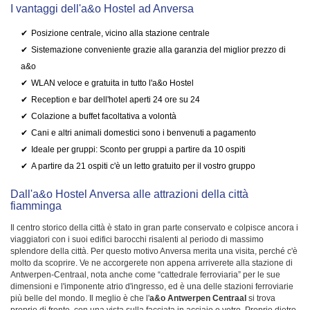
I vantaggi dell'a&o Hostel ad Anversa
Posizione centrale, vicino alla stazione centrale
Sistemazione conveniente grazie alla garanzia del miglior prezzo di
a&o
WLAN veloce e gratuita in tutto l'a&o Hostel
Reception e bar dell'hotel aperti 24 ore su 24
Colazione a buffet facoltativa a volontà
Cani e altri animali domestici sono i benvenuti a pagamento
Ideale per gruppi: Sconto per gruppi a partire da 10 ospiti
A partire da 21 ospiti c'è un letto gratuito per il vostro gruppo
Dall'a&o Hostel Anversa alle attrazioni della città
fiamminga
Il centro storico della città è stato in gran parte conservato e colpisce ancora i
viaggiatori con i suoi edifici barocchi risalenti al periodo di massimo
splendore della città. Per questo motivo Anversa merita una visita, perché c'è
molto da scoprire. Ve ne accorgerete non appena arriverete alla stazione di
Antwerpen-Centraal, nota anche come “cattedrale ferroviaria” per le sue
dimensioni e l'imponente atrio d'ingresso, ed è una delle stazioni ferroviarie
più belle del mondo. Il meglio è che l'
a&o Antwerpen Centraal
si trova
proprio di fronte, con una vista sulla facciata in acciaio e vetro. Proprio dietro