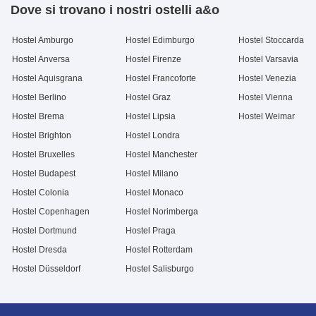
Dove si trovano i nostri ostelli a&o
Hostel Amburgo
Hostel Edimburgo
Hostel Stoccarda
Hostel Anversa
Hostel Firenze
Hostel Varsavia
Hostel Aquisgrana
Hostel Francoforte
Hostel Venezia
Hostel Berlino
Hostel Graz
Hostel Vienna
Hostel Brema
Hostel Lipsia
Hostel Weimar
Hostel Brighton
Hostel Londra
Hostel Bruxelles
Hostel Manchester
Hostel Budapest
Hostel Milano
Hostel Colonia
Hostel Monaco
Hostel Copenhagen
Hostel Norimberga
Hostel Dortmund
Hostel Praga
Hostel Dresda
Hostel Rotterdam
Hostel Düsseldorf
Hostel Salisburgo