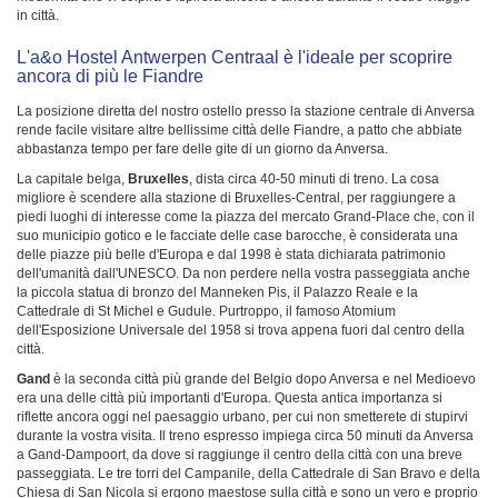
in città.
L'a&o Hostel Antwerpen Centraal è l'ideale per scoprire
ancora di più le Fiandre
La posizione diretta del nostro ostello presso la stazione centrale di Anversa
rende facile visitare altre bellissime città delle Fiandre, a patto che abbiate
abbastanza tempo per fare delle gite di un giorno da Anversa.
La capitale belga,
Bruxelles
, dista circa 40-50 minuti di treno. La cosa
migliore è scendere alla stazione di Bruxelles-Central, per raggiungere a
piedi luoghi di interesse come la piazza del mercato Grand-Place che, con il
suo municipio gotico e le facciate delle case barocche, è considerata una
delle piazze più belle d'Europa e dal 1998 è stata dichiarata patrimonio
dell'umanità dall'UNESCO. Da non perdere nella vostra passeggiata anche
la piccola statua di bronzo del Manneken Pis, il Palazzo Reale e la
Cattedrale di St Michel e Gudule. Purtroppo, il famoso Atomium
dell'Esposizione Universale del 1958 si trova appena fuori dal centro della
città.
Gand
è la seconda città più grande del Belgio dopo Anversa e nel Medioevo
era una delle città più importanti d'Europa. Questa antica importanza si
riflette ancora oggi nel paesaggio urbano, per cui non smetterete di stupirvi
durante la vostra visita. Il treno espresso impiega circa 50 minuti da Anversa
a Gand-Dampoort, da dove si raggiunge il centro della città con una breve
passeggiata. Le tre torri del Campanile, della Cattedrale di San Bravo e della
Chiesa di San Nicola si ergono maestose sulla città e sono un vero e proprio