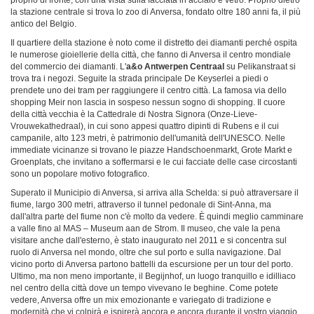
la stazione centrale si trova lo zoo di Anversa, fondato oltre 180 anni fa, il più
antico del Belgio.
Il quartiere della stazione è noto come il distretto dei diamanti perché ospita
le numerose gioiellerie della città, che fanno di Anversa il centro mondiale
del commercio dei diamanti. L'
a&o Antwerpen Centraal
su Pelikanstraat si
trova tra i negozi. Seguite la strada principale De Keyserlei a piedi o
prendete uno dei tram per raggiungere il centro città. La famosa via dello
shopping Meir non lascia in sospeso nessun sogno di shopping. Il cuore
della città vecchia è la Cattedrale di Nostra Signora (Onze-Lieve-
Vrouwekathedraal), in cui sono appesi quattro dipinti di Rubens e il cui
campanile, alto 123 metri, è patrimonio dell'umanità dell'UNESCO. Nelle
immediate vicinanze si trovano le piazze Handschoenmarkt, Grote Markt e
Groenplats, che invitano a soffermarsi e le cui facciate delle case circostanti
sono un popolare motivo fotografico.
Superato il Municipio di Anversa, si arriva alla Schelda: si può attraversare il
fiume, largo 300 metri, attraverso il tunnel pedonale di Sint-Anna, ma
dall'altra parte del fiume non c'è molto da vedere. È quindi meglio camminare
a valle fino al MAS – Museum aan de Strom. Il museo, che vale la pena
visitare anche dall'esterno, è stato inaugurato nel 2011 e si concentra sul
ruolo di Anversa nel mondo, oltre che sul porto e sulla navigazione. Dal
vicino porto di Anversa partono battelli da escursione per un tour del porto.
Ultimo, ma non meno importante, il Begijnhof, un luogo tranquillo e idilliaco
nel centro della città dove un tempo vivevano le beghine. Come potete
vedere, Anversa offre un mix emozionante e variegato di tradizione e
modernità che vi colpirà e ispirerà ancora e ancora durante il vostro viaggio