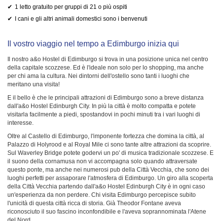
1 letto gratuito per gruppi di 21 o più ospiti
I cani e gli altri animali domestici sono i benvenuti
Il vostro viaggio nel tempo a Edimburgo inizia qui
Il nostro a&o Hostel di Edimburgo si trova in una posizione unica nel centro
della capitale scozzese. Ed è l'ideale non solo per lo shopping, ma anche
per chi ama la cultura. Nei dintorni dell'ostello sono tanti i luoghi che
meritano una visita!
E il bello è che le principali attrazioni di Edimburgo sono a breve distanza
dall'a&o Hostel Edinburgh City. In più la città è molto compatta e potete
visitarla facilmente a piedi, spostandovi in pochi minuti tra i vari luoghi di
interesse.
Oltre al Castello di Edimburgo, l'imponente fortezza che domina la città, al
Palazzo di Holyrood e al Royal Mile ci sono tante altre attrazioni da scoprire.
Sul Waverley Bridge potete godervi un po' di musica tradizionale scozzese. E
il suono della cornamusa non vi accompagna solo quando attraversate
questo ponte, ma anche nei numerosi pub della Città Vecchia, che sono dei
luoghi perfetti per assaporare l'atmosfera di Edimburgo. Un giro alla scoperta
della Città Vecchia partendo dall'a&o Hostel Edinburgh City è in ogni caso
un'esperienza da non perdere. Chi visita Edimburgo percepisce subito
l'unicità di questa città ricca di storia. Già Theodor Fontane aveva
riconosciuto il suo fascino inconfondibile e l'aveva soprannominata l'Atene
del Nord.