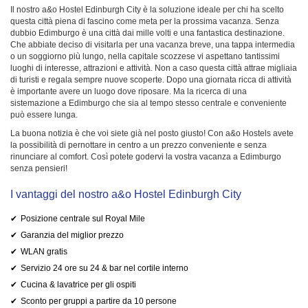
Il nostro a&o Hostel Edinburgh City è la soluzione ideale per chi ha scelto
questa città piena di fascino come meta per la prossima vacanza. Senza
dubbio Edimburgo è una città dai mille volti e una fantastica destinazione.
Che abbiate deciso di visitarla per una vacanza breve, una tappa intermedia
o un soggiorno più lungo, nella capitale scozzese vi aspettano tantissimi
luoghi di interesse, attrazioni e attività. Non a caso questa città attrae migliaia
di turisti e regala sempre nuove scoperte. Dopo una giornata ricca di attività
è importante avere un luogo dove riposare. Ma la ricerca di una
sistemazione a Edimburgo che sia al tempo stesso centrale e conveniente
può essere lunga.
La buona notizia è che voi siete già nel posto giusto! Con a&o Hostels avete
la possibilità di pernottare in centro a un prezzo conveniente e senza
rinunciare al comfort. Così potete godervi la vostra vacanza a Edimburgo
senza pensieri!
I vantaggi del nostro a&o Hostel Edinburgh City
Posizione centrale sul Royal Mile
Garanzia del miglior prezzo
WLAN gratis
Servizio 24 ore su 24 & bar nel cortile interno
Cucina & lavatrice per gli ospiti
Sconto per gruppi a partire da 10 persone