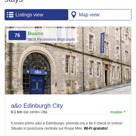
Listings view
Map view
Buono
76
5879 Recensioni degli ospiti
a&o Edinburgh City
0.1 km
dal centro città
mappa
Il nostro primo a&o a Edimburgo: prenota ora e fai il check-in online!
Situato in posizione centrale sul Royal Mile.
Wi-Fi gratuito!