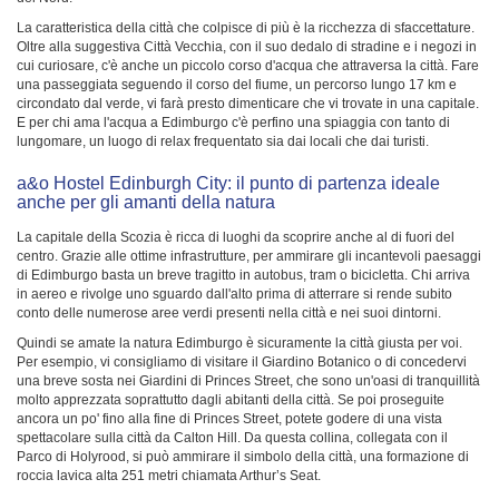
La caratteristica della città che colpisce di più è la ricchezza di sfaccettature.
Oltre alla suggestiva Città Vecchia, con il suo dedalo di stradine e i negozi in
cui curiosare, c'è anche un piccolo corso d'acqua che attraversa la città. Fare
una passeggiata seguendo il corso del fiume, un percorso lungo 17 km e
circondato dal verde, vi farà presto dimenticare che vi trovate in una capitale.
E per chi ama l'acqua a Edimburgo c'è perfino una spiaggia con tanto di
lungomare, un luogo di relax frequentato sia dai locali che dai turisti.
a&o Hostel Edinburgh City: il punto di partenza ideale
anche per gli amanti della natura
La capitale della Scozia è ricca di luoghi da scoprire anche al di fuori del
centro. Grazie alle ottime infrastrutture, per ammirare gli incantevoli paesaggi
di Edimburgo basta un breve tragitto in autobus, tram o bicicletta. Chi arriva
in aereo e rivolge uno sguardo dall'alto prima di atterrare si rende subito
conto delle numerose aree verdi presenti nella città e nei suoi dintorni.
Quindi se amate la natura Edimburgo è sicuramente la città giusta per voi.
Per esempio, vi consigliamo di visitare il Giardino Botanico o di concedervi
una breve sosta nei Giardini di Princes Street, che sono un'oasi di tranquillità
molto apprezzata soprattutto dagli abitanti della città. Se poi proseguite
ancora un po' fino alla fine di Princes Street, potete godere di una vista
spettacolare sulla città da Calton Hill. Da questa collina, collegata con il
Parco di Holyrood, si può ammirare il simbolo della città, una formazione di
roccia lavica alta 251 metri chiamata Arthur’s Seat.