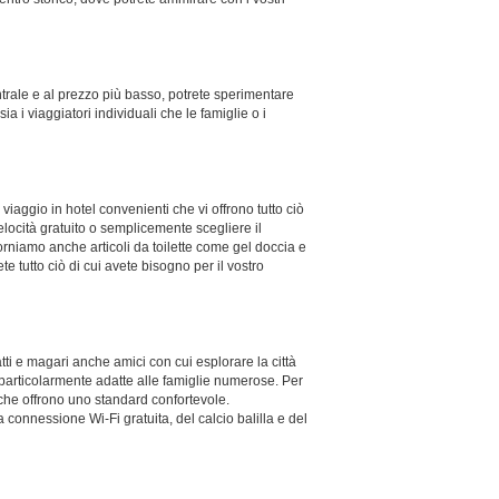
ntrale e al prezzo più basso, potrete sperimentare
a i viaggiatori individuali che le famiglie o i
viaggio in hotel convenienti che vi offrono tutto ciò
elocità gratuito o semplicemente scegliere il
rniamo anche articoli da toilette come gel doccia e
 tutto ciò di cui avete bisogno per il vostro
ti e magari anche amici con cui esplorare la città
 particolarmente adatte alle famiglie numerose. Per
 che offrono uno standard confortevole.
 connessione Wi-Fi gratuita, del calcio balilla e del