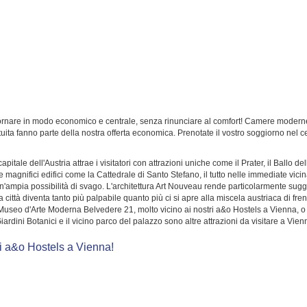
rnare in modo economico e centrale, senza rinunciare al comfort! Camere moderne d
tuita fanno parte della nostra offerta economica. Prenotate il vostro soggiorno nel c
pitale dell'Austria attrae i visitatori con attrazioni uniche come il Prater, il Ballo 
ia e magnifici edifici come la Cattedrale di Santo Stefano, il tutto nelle immediate vic
na un'ampia possibilità di svago. L'architettura Art Nouveau rende particolarmente su
 città diventa tanto più palpabile quanto più ci si apre alla miscela austriaca di fre
Museo d'Arte Moderna Belvedere 21, molto vicino ai nostri a&o Hostels a Vienna, o 
iardini Botanici e il vicino parco del palazzo sono altre attrazioni da visitare a Vien
tri a&o Hostels a Vienna!