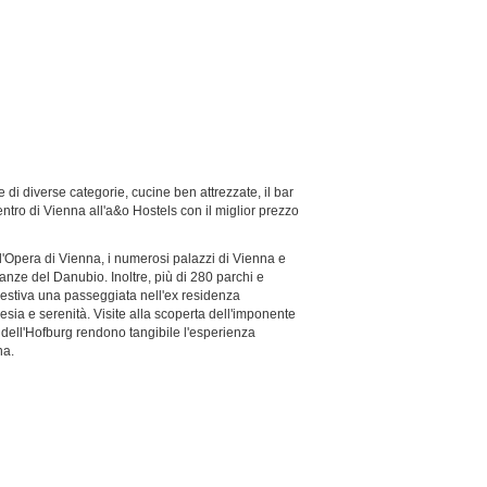
i diverse categorie, cucine ben attrezzate, il bar
entro di Vienna all'a&o Hostels con il miglior prezzo
dell'Opera di Vienna, i numerosi palazzi di Vienna e
inanze del Danubio. Inoltre, più di 280 parchi e
ggestiva una passeggiata nell'ex residenza
nesia e serenità. Visite alla scoperta dell'imponente
dell'Hofburg rendono tangibile l'esperienza
na.