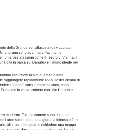
iodo della Gründerzeit affascinano i viaggiatori
di Schönbrunn sono addirittura Patrimonio
e numerose attrazioni come il Tesoro di Vienna, il
. Una gita in barca sul Danubio è il modo ideale per
ramma escursioni in altri quartieri o aree
otrete raggiungere rapidamente l'a&o Hostel Vienna di
iddetto "Gürtel", sotto la metropolitana, sono il
b. Prenotate la vostra camera con a&o Hostels e
amere moderne. Tutte le camere sono dotate di
lienti aree salotto dopo una giornata intensa e fare
sario, alla reception potrete richiedere una mappa
 centro storico, dove potrete ammirare con i vostri