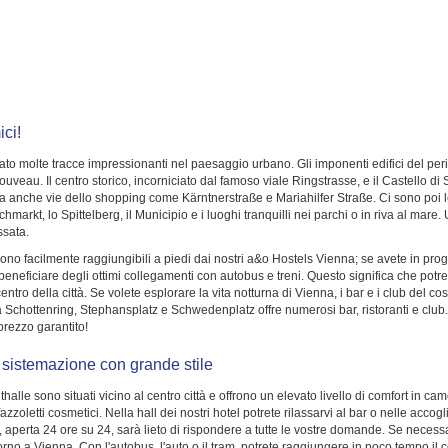
ci!
iato molte tracce impressionanti nel paesaggio urbano. Gli imponenti edifici del per
ouveau. Il centro storico, incorniciato dal famoso viale Ringstrasse, e il Castello 
ta anche vie dello shopping come Kärntnerstraße e Mariahilfer Straße. Ci sono poi l
arkt, lo Spittelberg, il Municipio e i luoghi tranquilli nei parchi o in riva al mare
ssata.
 sono facilmente raggiungibili a piedi dai nostri a&o Hostels Vienna; se avete in prog
te beneficiare degli ottimi collegamenti con autobus e treni. Questo significa che p
entro della città. Se volete esplorare la vita notturna di Vienna, i bar e i club del cos
ra Schottenring, Stephansplatz e Schwedenplatz offre numerosi bar, ristoranti e clu
prezzo garantito!
a sistemazione con grande stile
le sono situati vicino al centro città e offrono un elevato livello di comfort in c
oletti cosmetici. Nella hall dei nostri hotel potrete rilassarvi al bar o nelle accog
n, aperta 24 ore su 24, sarà lieto di rispondere a tutte le vostre domande. Se neces
ggiorno a Vienna. Con l'autobus, l'auto o il tram, potrete raggiungere in poco tempo il