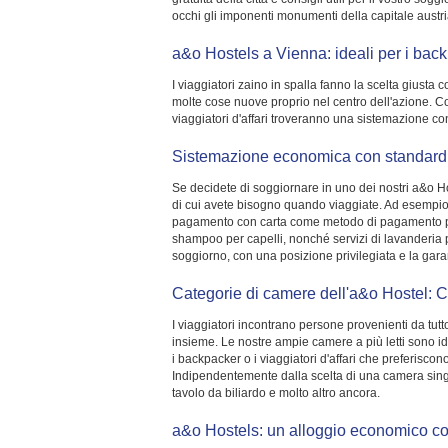
occhi gli imponenti monumenti della capitale austr
a&o Hostels a Vienna: ideali per i bac
I viaggiatori zaino in spalla fanno la scelta giust
molte cose nuove proprio nel centro dell'azione. Con l
viaggiatori d'affari troveranno una sistemazione c
Sistemazione economica con standard 
Se decidete di soggiornare in uno dei nostri a&o Hot
di cui avete bisogno quando viaggiate. Ad esempio, p
pagamento con carta come metodo di pagamento prefe
shampoo per capelli, nonché servizi di lavanderia pe
soggiorno, con una posizione privilegiata e la gara
Categorie di camere dell'a&o Hostel: 
I viaggiatori incontrano persone provenienti da tut
insieme. Le nostre ampie camere a più letti sono id
i backpacker o i viaggiatori d'affari che preferisc
Indipendentemente dalla scelta di una camera singola
tavolo da biliardo e molto altro ancora.
a&o Hostels: un alloggio economico co