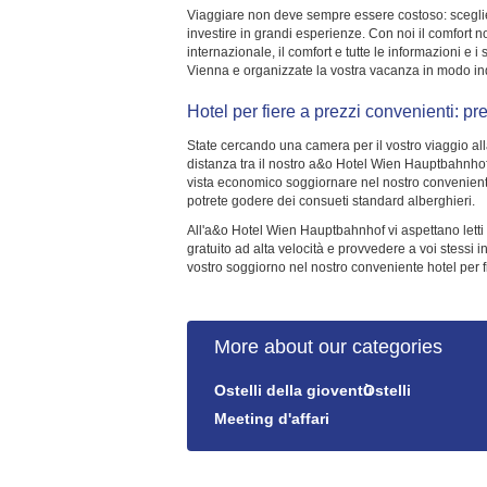
Viaggiare non deve sempre essere costoso: sceglie
investire in grandi esperienze. Con noi il comfort
internazionale, il comfort e tutte le informazioni e
Vienna e organizzate la vostra vacanza in modo indi
Hotel per fiere a prezzi convenienti: pr
State cercando una camera per il vostro viaggio alla
distanza tra il nostro a&o Hotel Wien Hauptbahnhof e
vista economico soggiornare nel nostro conveniente 
potrete godere dei consueti standard alberghieri.
All'a&o Hotel Wien Hauptbahnhof vi aspettano letti c
gratuito ad alta velocità e provvedere a voi stessi i
vostro soggiorno nel nostro conveniente hotel per f
More about our categories
Ostelli della gioventù
Ostelli
Meeting d'affari