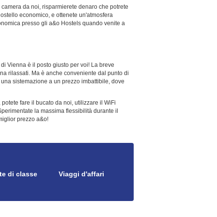
 camera da noi, risparmierete denaro che potrete
 ostello economico, e ottenete un'atmosfera
 economica presso gli a&o Hostels quando venite a
di Vienna è il posto giusto per voi! La breve
enna rilassati. Ma è anche conveniente dal punto di
i una sistemazione a un prezzo imbattibile, dove
tete fare il bucato da noi, utilizzare il WiFi
 Sperimentate la massima flessibilità durante il
miglior prezzo a&o!
te di classe
Viaggi d'affari