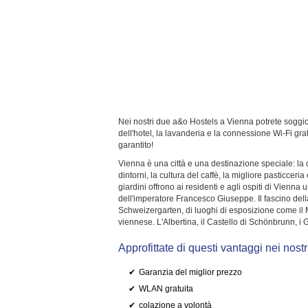
Nei nostri due a&o Hostels a Vienna potrete soggio
dell'hotel, la lavanderia e la connessione Wi-Fi gra
garantito!
Vienna è una città e una destinazione speciale: la ca
dintorni, la cultura del caffè, la migliore pasticcer
giardini offrono ai residenti e agli ospiti di Vien
dell'imperatore Francesco Giuseppe. Il fascino della
Schweizergarten, di luoghi di esposizione come il 
viennese. L'Albertina, il Castello di Schönbrunn, i G
Approfittate di questi vantaggi nei nos
Garanzia del miglior prezzo
WLAN gratuita
colazione a volontà