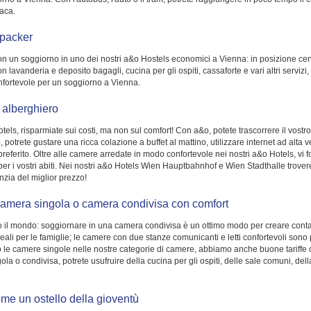
iaca.
kpacker
a con un soggiorno in uno dei nostri a&o Hostels economici a Vienna: in posizione ce
avanderia e deposito bagagli, cucina per gli ospiti, cassaforte e vari altri servizi, si
onfortevole per un soggiorno a Vienna.
alberghiero
els, risparmiate sui costi, ma non sul comfort! Con a&o, potete trascorrere il vostro 
otrete gustare una ricca colazione a buffet al mattino, utilizzare internet ad alta v
rito. Oltre alle camere arredate in modo confortevole nei nostri a&o Hotels, vi fo
r i vostri abiti. Nei nostri a&o Hotels Wien Hauptbahnhof e Wien Stadthalle troverete
nzia del miglior prezzo!
Camera singola o camera condivisa con comfort
to il mondo: soggiornare in una camera condivisa è un ottimo modo per creare contat
eali per le famiglie; le camere con due stanze comunicanti e letti confortevoli sono
ono le camere singole nelle nostre categorie di camere, abbiamo anche buone tariffe
 o condivisa, potrete usufruire della cucina per gli ospiti, delle sale comuni, della
me un ostello della gioventù