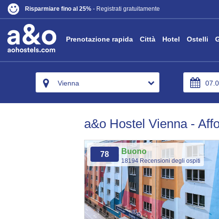
Risparmiare fino al 25%
- Registrati gratuitamente
Prenotazione rapida
Città
Hotel
Ostelli
G
Vienna
a&o Hostel Vienna - Aff
Buono
78
18194 Recensioni degli ospiti