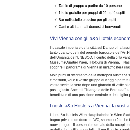
Tariffe di gruppo a partire da 10 persone
1 letto gratuito per gruppi di 21 o più ospiti
Bar nell'ostello e cucine per gli ospiti
Cani e altri animali domestici benvenuti
Vivi Vienna con gli a&o Hotels economi
Il passato imperiale della città sul Danubio ha lasc
tanto quanto quelli del periodo barocco e dell'Art N
dell'Umanità dell'UNESCO. Il centro della città van
MuseumsQuartier Wien, l'Hofburg di Vienna, il Naschm
scoprire il panorama di Vienna in un'atmosfera rila
Molti punti di riferimento della metropoli austriaca
circostanti, voi e il vostro gruppo di viaggio potre
vostra scelta la sera dopo una giornata di visite al c
posto giusto. Anche il "Triangolo delle Bermuda" t
beneficiate di una posizione centrale e del miglior 
I nostri a&o Hostels a Vienna: la vostr
I due a&o Hostels Wien Hauptbahnhof e Wien Stadthal
bagno privato con doccia e WC, shampoo 2 in 1 e fazz
nuovi progetti. Il personale cordiale della receptio
gratuita della città e consigli utili per il vostro so