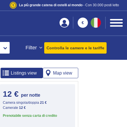
La più grande catena di ostelli al mondo
- Con 30.000 posti letto
€
Filter
Controlla le camere e le tariffe
Listings view
Map view
12 €
per notte
Camera singola/doppia
21 €
Camerate
12 €
Prenotabile senza carta di credito