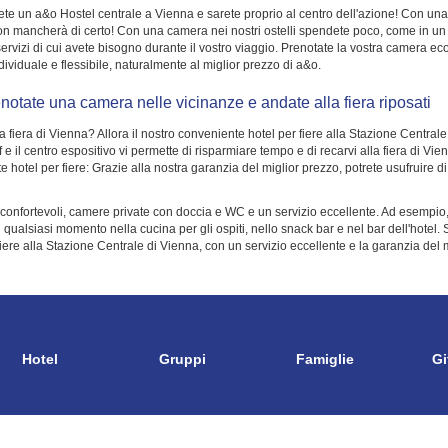
te un a&o Hostel centrale a Vienna e sarete proprio al centro dell'azione! Con una
 non mancherà di certo! Con una camera nei nostri ostelli spendete poco, come in un
 i servizi di cui avete bisogno durante il vostro viaggio. Prenotate la vostra camera
viduale e flessibile, naturalmente al miglior prezzo di a&o.
enotate una camera nelle vicinanze e andate alla fiera riposati
 fiera di Vienna? Allora il nostro conveniente hotel per fiere alla Stazione Centrale 
 il centro espositivo vi permette di risparmiare tempo e di recarvi alla fiera di Vi
hotel per fiere: Grazie alla nostra garanzia del miglior prezzo, potrete usufruire d
onfortevoli, camere private con doccia e WC e un servizio eccellente. Ad esempio, po
n qualsiasi momento nella cucina per gli ospiti, nello snack bar e nel bar dell'hotel.
iere alla Stazione Centrale di Vienna, con un servizio eccellente e la garanzia del 
Hotel
Gruppi
Famiglie
Gi