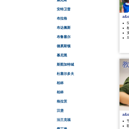
威尼斯
安特卫普
a&
布拉格
S
布达佩斯
支
布鲁塞尔
德累斯顿
慕尼黑
斯图加特城
杜塞尔多夫
柏林
柏林
格拉茨
汉堡
a
法兰克福