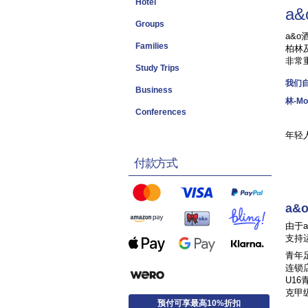
Hotel
a
Groups
a&
Families
柏林
非常
Study Trips
我们自
Business
林-M
Conferences
年轻
付款方式
a&
由于
支持
青年
连锁店已
U1
克甲级
预付可享最高10%折扣