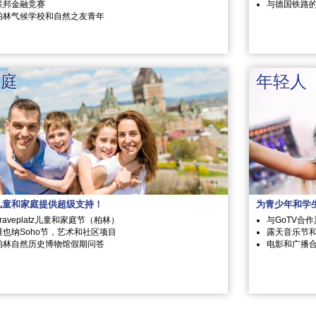
联邦金融竞赛
与德国铁路
柏林气候学校和自然之友青年
家庭
年轻人
儿童和家庭提供超级支持！
为青少年和学
Traveplatz儿童和家庭节（柏林）
与GoTV合
维也纳Soho节，艺术和社区项目
露天音乐节
柏林自然历史博物馆假期问答
电影和广播