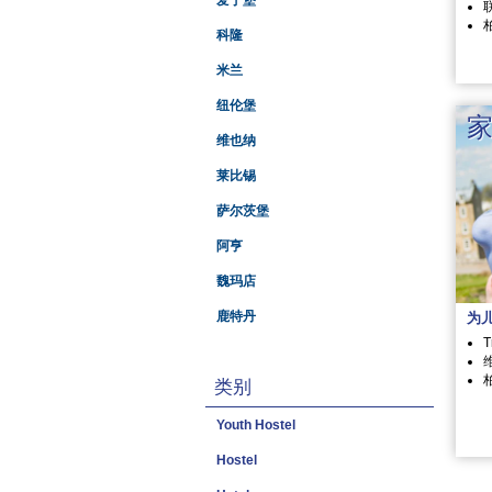
爱丁堡
科隆
米兰
纽伦堡
维也纳
莱比锡
萨尔茨堡
阿亨
魏玛店
鹿特丹
为
类别
Youth Hostel
Hostel