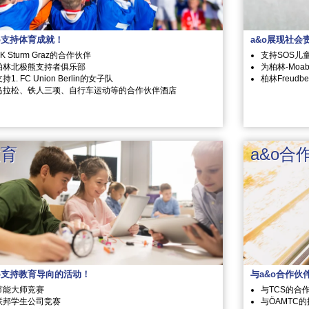
o支持体育成就！
a&o展现社会
K Sturm Graz的合作伙伴
支持SOS儿
柏林北极熊支持者俱乐部
为柏林-Moa
持1. FC Union Berlin的女子队
柏林Freu
马拉松、铁人三项、自行车运动等的合作伙伴酒店
教育
a&o合
&o支持教育导向的活动！
与a&o合作伙
节能大师竞赛
与TCS的合
联邦学生公司竞赛
与ÖAMTC