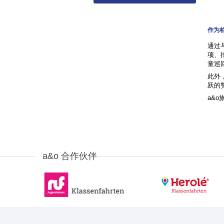
作为
通过与
项、
童巡
此外，
跃的
a&
a&o 合作伙伴