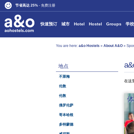
节省高达 25%
- 免费注册
快速预订
城市
Hotel
Hostel
Groups
学校
You are here:
a&o Hostels
»
About A&O
» Spon
a&
地点
不萊梅
在这
伦敦
伦敦
佛罗伦萨
哥本哈根
多特蒙德