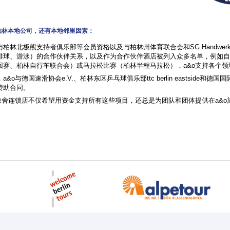
柏林本地公司，还有本地邻里因素：
柏林北极熊支持者俱乐部等会员资格以及与柏林州体育联合会和SG Handwerk 
排球、游泳）的合作伙伴关系，以及作为合作伙伴酒店被列入众多名单，例如自
回赛、柏林自行车联合会）或马拉松比赛（柏林半程马拉松），a&o支持各个领
a&o与德国速滑协会e.V.、柏林东区乒乓球俱乐部ttc berlin eastside和
赞助合同。
o旅舍连锁店不仅希望用资金支持所有这些项目，还总是为团队和团体提供在a&