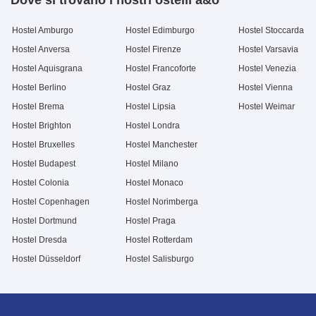
Dove si trovano i nostri ostelli a&o
Hostel Amburgo
Hostel Edimburgo
Hostel Stoccarda
Hostel Anversa
Hostel Firenze
Hostel Varsavia
Hostel Aquisgrana
Hostel Francoforte
Hostel Venezia
Hostel Berlino
Hostel Graz
Hostel Vienna
Hostel Brema
Hostel Lipsia
Hostel Weimar
Hostel Brighton
Hostel Londra
Hostel Bruxelles
Hostel Manchester
Hostel Budapest
Hostel Milano
Hostel Colonia
Hostel Monaco
Hostel Copenhagen
Hostel Norimberga
Hostel Dortmund
Hostel Praga
Hostel Dresda
Hostel Rotterdam
Hostel Düsseldorf
Hostel Salisburgo