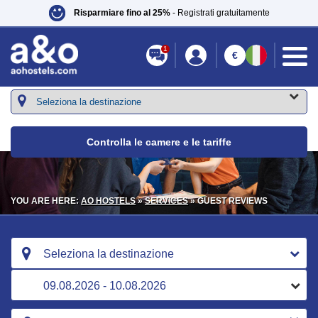
Risparmiare fino al 25%
- Registrati gratuitamente
1
€
Controlla le camere e le tariffe
YOU ARE HERE:
AO HOSTELS
»
SERVICES
» GUEST REVIEWS
Seleziona la destinazione