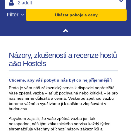
Filter
Ukázat pokoje a ceny
Názory, zkušenosti a recenze hostů
a&o Hostels
Chceme, aby váš pobyt u nás byl co nejpříjemnější!
Proto je vám náš zákaznický servis k dispozici nepřetržitě.
Vaše zpětná vazba – ať už pochvalná nebo kritická – je pro
nás nesmírně důležitá a cenná. Veškerou zpětnou vazbu
bereme vážně a využíváme ji k dalšímu zlepšování v
budoucnu.
Abychom zajistili, že vaše zpětná vazba jen tak
nezapadne, náš tým zákaznického servisu každý týden
shromažďuje všechny příchozí názory zákazníků a