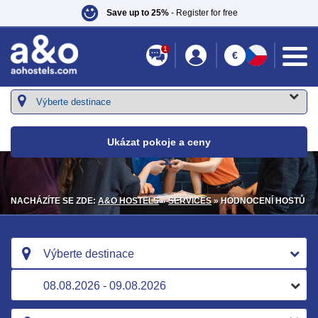
Save up to 25%
- Register for free
1
€
Ukázat pokoje a ceny
NACHÁZÍTE SE ZDE:
A&O HOSTELS
»
SERVICES
» HODNOCENÍ HOSTŮ
Výberte destinace