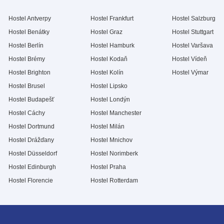
Hostel Antverpy
Hostel Frankfurt
Hostel Salzburg
Hostel Benátky
Hostel Graz
Hostel Stuttgart
Hostel Berlín
Hostel Hamburk
Hostel Varšava
Hostel Brémy
Hostel Kodaň
Hostel Vídeň
Hostel Brighton
Hostel Kolín
Hostel Výmar
Hostel Brusel
Hostel Lipsko
Hostel Budapešť
Hostel Londýn
Hostel Cáchy
Hostel Manchester
Hostel Dortmund
Hostel Milán
Hostel Drážďany
Hostel Mnichov
Hostel Düsseldorf
Hostel Norimberk
Hostel Edinburgh
Hostel Praha
Hostel Florencie
Hostel Rotterdam