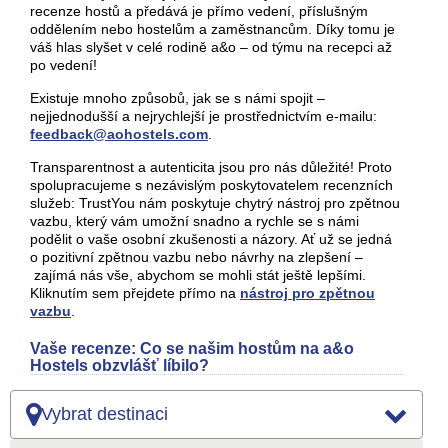
recenze hostů a předává je přímo vedení, příslušným
oddělením nebo hostelům a zaměstnancům. Díky tomu je
váš hlas slyšet v celé rodině a&o – od týmu na recepci až
po vedení!
Existuje mnoho způsobů, jak se s námi spojit –
nejjednodušší a nejrychlejší je prostřednictvím e-mailu:
feedback@aohostels.com
.
Transparentnost a autenticita jsou pro nás důležité! Proto
spolupracujeme s nezávislým poskytovatelem recenzních
služeb: TrustYou nám poskytuje chytrý nástroj pro zpětnou
vazbu, který vám umožní snadno a rychle se s námi
podělit o vaše osobní zkušenosti a názory. Ať už se jedná
o pozitivní zpětnou vazbu nebo návrhy na zlepšení –
zajímá nás vše, abychom se mohli stát ještě lepšími.
Kliknutím sem přejdete přímo na
nástroj pro zpětnou
vazbu
.
Vaše recenze: Co se našim hostům na a&o
Hostels obzvlášť líbilo?
Vybrat destinaci