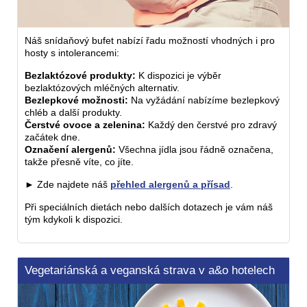
Náš snídaňový bufet nabízí řadu možností vhodných i pro
hosty s intolerancemi:
Bezlaktózové produkty:
K dispozici je výběr
bezlaktózových mléčných alternativ.
Bezlepkové možnosti:
Na vyžádání nabízíme bezlepkový
chléb a další produkty.
Čerstvé ovoce a zelenina:
Každý den čerstvé pro zdravý
začátek dne.
Označení alergenů:
Všechna jídla jsou řádně označena,
takže přesně víte, co jíte.
► Zde najdete náš
přehled alergenů a přísad
.
Při speciálních dietách nebo dalších dotazech je vám náš
tým kdykoli k dispozici.
Vegetariánská a veganská strava v a&o hotelech