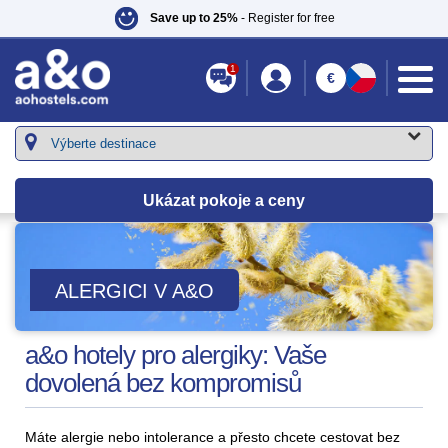
Save up to 25%
- Register for free
1
€
Ukázat pokoje a ceny
ALERGICI V A&O
a&o hotely pro alergiky: Vaše
dovolená bez kompromisů
Máte alergie nebo intolerance a přesto chcete cestovat bez