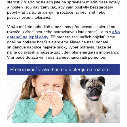
starostí? V a&o hostelech jste na správném místě! Naše hotely
a hostely jsou navrženy tak, aby vám poskytly bezstarostný
pobyt – ať už trpíte alergií na roztoče, zvířecí srst nebo
potravinovou intolerancí.
V a&o můžete pohodlně a bez obav přenocovat i s alergií na
roztoče, zvířecí srst nebo potravinovou intolerancí – a to s
a&o
garancí nejlepší ceny
! Při modernizaci našich objektů jsme
dbali na potřeby hostů s alergiemi. Navíc na naší bohaté
snídaňové nabídce najdete široký výběr potravin, takže se
najíte do sytosti a můžete začít den plní energie i s intolerancí.
V případě dotazů vám naši zaměstnanci rádi pomohou.
Přenocování v a&o hostelu s alergií na roztoče