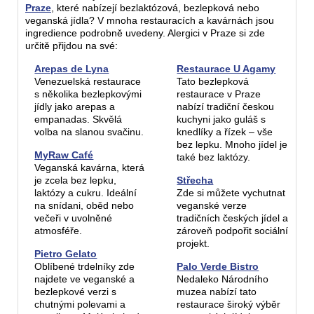
Praze
, které nabízejí bezlaktózová, bezlepková nebo
veganská jídla? V mnoha restauracích a kavárnách jsou
ingredience podrobně uvedeny. Alergici v Praze si zde
určitě přijdou na své:
Arepas de Lyna
Restaurace U Agamy
Venezuelská restaurace
Tato bezlepková
s několika bezlepkovými
restaurace v Praze
jídly jako arepas a
nabízí tradiční českou
empanadas. Skvělá
kuchyni jako guláš s
volba na slanou svačinu.
knedlíky a řízek – vše
bez lepku. Mnoho jídel je
MyRaw Café
také bez laktózy.
Veganská kavárna, která
je zcela bez lepku,
Střecha
laktózy a cukru. Ideální
Zde si můžete vychutnat
na snídani, oběd nebo
veganské verze
večeři v uvolněné
tradičních českých jídel a
atmosféře.
zároveň podpořit sociální
projekt.
Pietro Gelato
Oblíbené trdelníky zde
Palo Verde Bistro
najdete ve veganské a
Nedaleko Národního
bezlepkové verzi s
muzea nabízí tato
chutnými polevami a
restaurace široký výběr