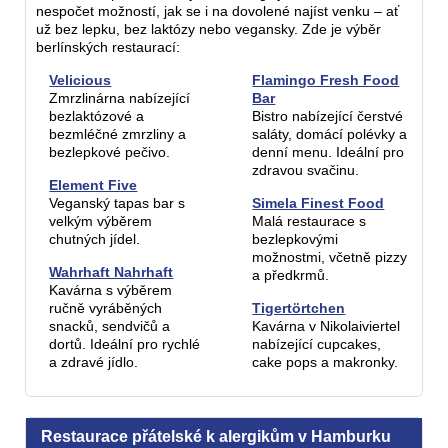
nespočet možností, jak se i na dovolené najíst venku – ať
už bez lepku, bez laktózy nebo vegansky. Zde je výběr
berlínských restaurací:
Velicious
Flamingo Fresh Food
Zmrzlinárna nabízející
Bar
bezlaktózové a
Bistro nabízející čerstvé
bezmléčné zmrzliny a
saláty, domácí polévky a
bezlepkové pečivo.
denní menu. Ideální pro
zdravou svačinu.
Element Five
Veganský tapas bar s
Simela Finest Food
velkým výběrem
Malá restaurace s
chutných jídel.
bezlepkovými
možnostmi, včetně pizzy
Wahrhaft Nahrhaft
a předkrmů.
Kavárna s výběrem
ručně vyráběných
Tigertörtchen
snacků, sendvičů a
Kavárna v Nikolaiviertel
dortů. Ideální pro rychlé
nabízející cupcakes,
a zdravé jídlo.
cake pops a makronky.
Restaurace přátelské k alergikům v Hamburku