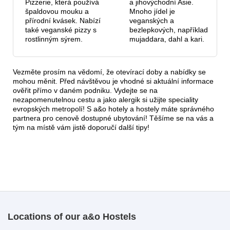
Pizzerie, která používá
a jihovýchodní Asie.
špaldovou mouku a
Mnoho jídel je
přírodní kvásek. Nabízí
veganských a
také veganské pizzy s
bezlepkových, například
rostlinným sýrem.
mujaddara, dahl a kari.
Vezměte prosím na vědomí, že otevírací doby a nabídky se
mohou měnit. Před návštěvou je vhodné si aktuální informace
ověřit přímo v daném podniku. Vydejte se na
nezapomenutelnou cestu a jako alergik si užijte speciality
evropských metropolí! S a&o hotely a hostely máte správného
partnera pro cenově dostupné ubytování! Těšíme se na vás a
tým na místě vám jistě doporučí další tipy!
Locations of our a&o Hostels