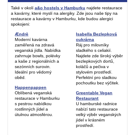
Také v okolí
a&o hostels v Hamburku
najdete restaurace
a kavárny, které myslí na alergiky. Zde jsou naše tipy na
restaurace a kavárny v Hamburku, kde budou alergici
spokojeni:
Ændrè
Isabella Bezlepková
Moderní kavárna
cukrárna
zaměřená na zdravá
Ráj pro milovníky
veganská jídla. Nabídka
sladkého s celiakií.
zahrnuje bowls, polévky
Najdete zde široký výběr
a kaše z regionálních a
bezlepkových dortů,
sezónních surovin.
koláčů a pečiva v
Ideální pro vědomý
stylovém prostředí.
oběd.
Perfektní pro sladkou
pochoutku bez výčitek.
Happenpappen
Oblíbená veganská
Greentable Vegan
restaurace v Hamburku
Restaurant
s pestrou nabídkou
U hamburské radnice
rostlinných jídel a
nabízí tato restaurace
útulnou atmosférou.
velký výběr veganských
jídel v krásném
prostředí.