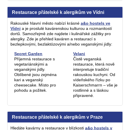
Restaurace přátelské k alergikům ve Vídni
Rakouské hlavní město nabízí krásné
a&o hostels ve
Vídni
a je proslulé kavárenskou kulturou a rozmanitostí
dortů. Samozřejmě zde najdete i kulinářské zážitky pro
alergiky. Zde je přehled kaváren a restaurací s
bezlepkovými, bezlaktózovými a/nebo veganskými jídly:
Secret Garden
Velani
Příjemná restaurace s
Čistě veganská
vegetariánskými a
restaurace, která nově
veganskými jídly.
interpretuje tradiční
Oblíbené jsou zejména
rakouskou kuchyni. Od
kari a veganský
vídeňského řízku po
cheesecake. Místo pro
Kaiserschmarrn – vše je
pohodu a požitek.
rostlinné a s láskou
připravené.
Restaurace přátelské k alergikům v Praze
Hledáte kavárny a restaurace v blízkosti
a&o hostels v