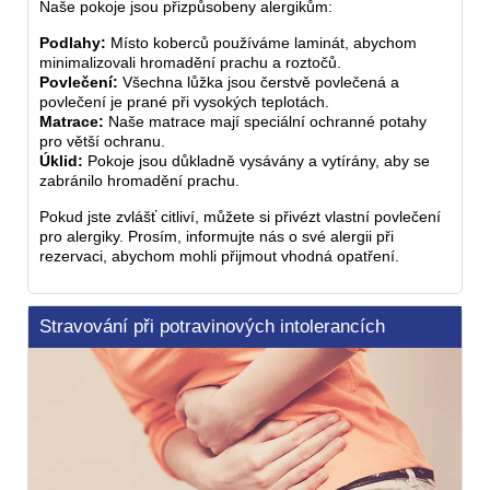
Naše pokoje jsou přizpůsobeny alergikům:
Podlahy:
Místo koberců používáme laminát, abychom
minimalizovali hromadění prachu a roztočů.
Povlečení:
Všechna lůžka jsou čerstvě povlečená a
povlečení je prané při vysokých teplotách.
Matrace:
Naše matrace mají speciální ochranné potahy
pro větší ochranu.
Úklid:
Pokoje jsou důkladně vysávány a vytírány, aby se
zabránilo hromadění prachu.
Pokud jste zvlášť citliví, můžete si přivézt vlastní povlečení
pro alergiky. Prosím, informujte nás o své alergii při
rezervaci, abychom mohli přijmout vhodná opatření.
Stravování při potravinových intolerancích