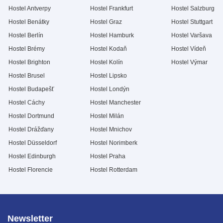
Hostel Antverpy
Hostel Frankfurt
Hostel Salzburg
Hostel Benátky
Hostel Graz
Hostel Stuttgart
Hostel Berlín
Hostel Hamburk
Hostel Varšava
Hostel Brémy
Hostel Kodaň
Hostel Vídeň
Hostel Brighton
Hostel Kolín
Hostel Výmar
Hostel Brusel
Hostel Lipsko
Hostel Budapešť
Hostel Londýn
Hostel Cáchy
Hostel Manchester
Hostel Dortmund
Hostel Milán
Hostel Drážďany
Hostel Mnichov
Hostel Düsseldorf
Hostel Norimberk
Hostel Edinburgh
Hostel Praha
Hostel Florencie
Hostel Rotterdam
Newsletter