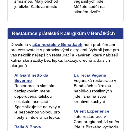
zmrzlinou. Malý obchod
veganských jídel.
je blízko Karlova mostu.
Můžete sedět na
stinném dvoře.
Restaurace přátelské k alergikům v Benátkách
Dovolená v
a&o hostels v Benátkách
není problém ani
pro cestovatele s potravinovými alergiemi. Vybrali jsme pro
vás několik nejlepších restaurací a kaváren, které nabízejí
kulinářské zážitky bez lepku, laktózy, ořechů a dalších
alergenů:
Al Giardinetto da
La Tecia Vegana
Severino
Veganská restaurace v
Restaurace s vlastním
Benátkách s širokou
bezlepkovým menu,
nabídkou rostlinných
doporučená italskou
jídel, známá svou
celiakální asociací.
kreativní kuchyní.
Specializuje se na ryby a
Orient Experience
je bezpečnou volbou pro
Tato restaurace v
hosty s intolerancí lepku.
Cannaregiu nabízí směs
Bella & Brava
jídel z Blízkého východu