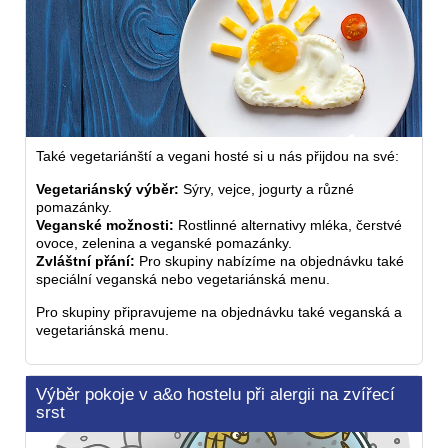
Také vegetariánští a vegani hosté si u nás přijdou na své:
Vegetariánský výběr:
Sýry, vejce, jogurty a různé
pomazánky.
Veganské možnosti:
Rostlinné alternativy mléka, čerstvé
ovoce, zelenina a veganské pomazánky.
Zvláštní přání:
Pro skupiny nabízíme na objednávku také
speciální veganská nebo vegetariánská menu.
Pro skupiny připravujeme na objednávku také veganská a
vegetariánská menu.
Výběr pokoje v a&o hostelu při alergii na zvířecí
srst