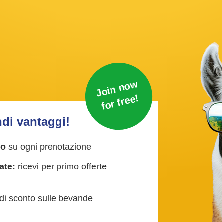
J
oi
n
n
o
w
f
or fr
e
e!
ndi vantaggi!
to
su ogni prenotazione
ate:
ricevi per primo offerte
i sconto sulle bevande