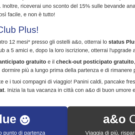
 Inoltre, riceverai uno sconto del 15% sulle bevande ana
ì facile, e non è tutto!
Club Plus!
o 12 mesi* presso gli ostelli a&o, otterrai lo
status Plu
b a 5 amici e, dopo la loro iscrizione, otterrai l'upgrade al
anticipato gratuito
e il
check-out posticipato gratuito
te di dormire più a lungo prima della partenza e di rimaner
e e i tuoi compagni di viaggio! Panini caldi, pancake fre
at
. Inizia la tua vacanza in città con a&o di buon umore e
lue
a&o
C
uo punto di partenza
Viaggia di più, rispar