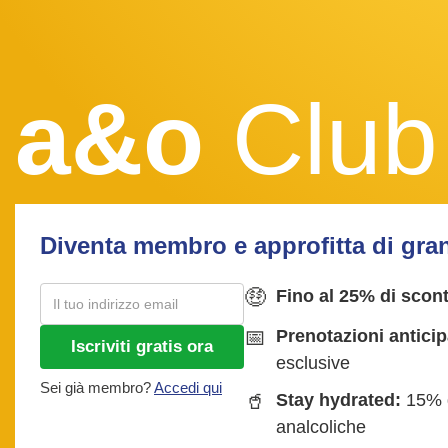
a&o
Club
Diventa membro e approfitta di gra
🤑
Fino al 25% di scon
📅
Prenotazioni anticip
Iscriviti gratis ora
esclusive
Sei già membro?
Accedi qui
🥤
Stay hydrated:
15% d
analcoliche