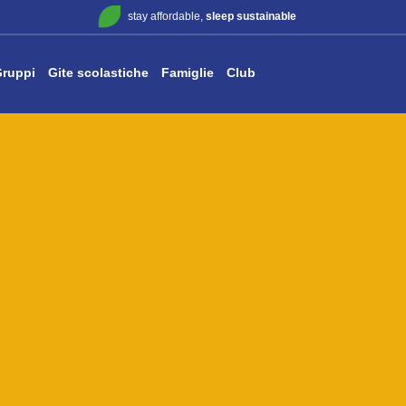
stay affordable,
sleep sustainable
ruppi
Gite scolastiche
Famiglie
Club