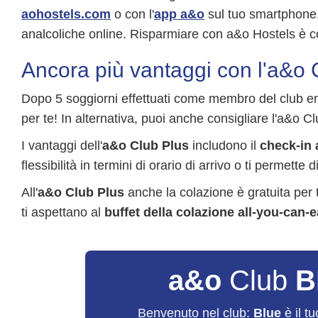
aohostels.com
o con l'
app a&o
sul tuo smartphone.
analcoliche online. Risparmiare con a&o Hostels è cos
Ancora più vantaggi con l'a&o 
Dopo 5 soggiorni effettuati come membro del club entr
per te! In alternativa, puoi anche consigliare l'a&o Clu
I vantaggi dell'
a&o Club Plus
includono il
check-in 
flessibilità in termini di orario di arrivo o ti permet
All'
a&o Club Plus
anche la colazione è gratuita per t
ti aspettano al
buffet della colazione all-you-can-e
a&o
Club
B
Benvenuto nel club:
Blue
è il t