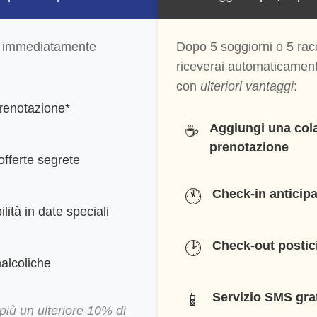
rai immediatamente
Dopo 5 soggiorni o 5 ra
riceverai automaticament
con
ulteriori vantaggi
:
prenotazione*
☕
Aggiungi una cola
prenotazione
offerte segrete
🕚
Check-in anticipa
lità in date speciali
🕑
Check-out postici
alcoliche
📱
Servizio SMS gra
più un ulteriore 10% di