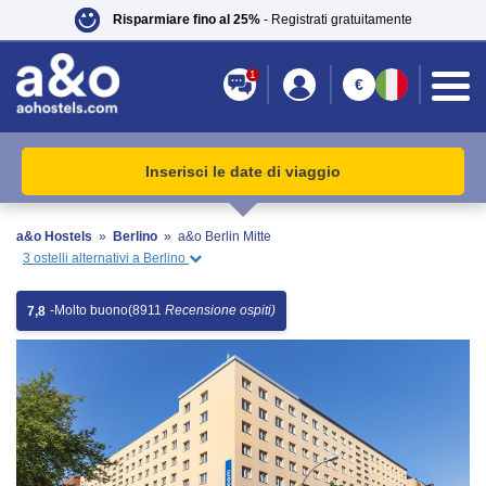
Risparmiare fino al 25%
- Registrati gratuitamente
1
€
Inserisci le date di viaggio
a&o Hostels
»
Berlino
»
a&o Berlin Mitte
3 ostelli alternativi a Berlino
-
Molto buono
(8911
Recensione ospiti)
7,8