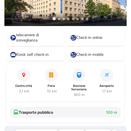
telecamere di
Check-in online
sorveglianza
Kiosk self check-in
Check-in mobile
Centro città
Fiera
Stazione
Aeroporto
ferroviaria
2,1 km
10 km
17 km
900 m
Trasporto pubblico
100 m