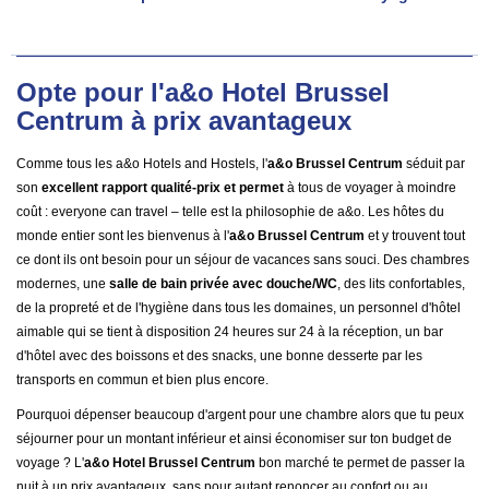
Opte pour l'a&o Hotel Brussel
Centrum à prix avantageux
Comme tous les a&o Hotels and Hostels, l'
a&o Brussel Centrum
séduit par
son
excellent rapport qualité-prix et permet
à tous de voyager à moindre
coût : everyone can travel – telle est la philosophie de a&o. Les hôtes du
monde entier sont les bienvenus à l'
a&o Brussel Centrum
et y trouvent tout
ce dont ils ont besoin pour un séjour de vacances sans souci. Des chambres
modernes, une
salle de bain privée avec douche/WC
, des lits confortables,
de la propreté et de l'hygiène dans tous les domaines, un personnel d'hôtel
aimable qui se tient à disposition 24 heures sur 24 à la réception, un bar
d'hôtel avec des boissons et des snacks, une bonne desserte par les
transports en commun et bien plus encore.
Pourquoi dépenser beaucoup d'argent pour une chambre alors que tu peux
séjourner pour un montant inférieur et ainsi économiser sur ton budget de
voyage ? L'
a&o Hotel Brussel Centrum
bon marché te permet de passer la
nuit à un prix avantageux, sans pour autant renoncer au confort ou au