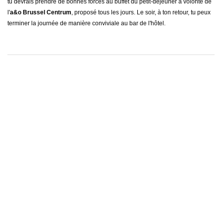
tu devrais prendre de bonnes forces au buffet du petit-déjeuner à volonté de
l'
a&o Brussel Centrum
, proposé tous les jours. Le soir, à ton retour, tu peux
terminer la journée de manière conviviale au bar de l'hôtel.