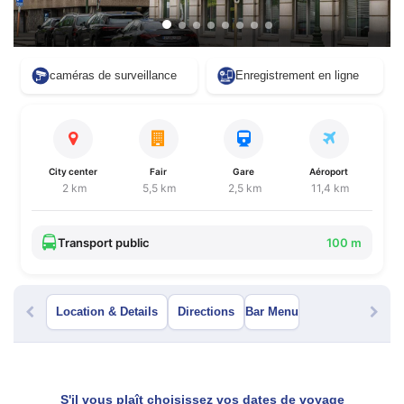
caméras de surveillance
Enregistrement en ligne
City center
Fair
Gare
Aéroport
2 km
5,5 km
2,5 km
11,4 km
Transport public
100 m
Location & Details
Directions
Bar Menu
S'il vous plaît choisissez vos dates de voyage