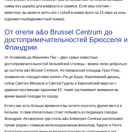
сумму без ущерба для комфорта и сервиса. Если ваш спутник –
животное, вы можете взять его с собой в номер всего за 15 евро за ночь
(одноместный/двухместный номер).
От отеля a&o Brussel Centrum до
достопримечательностей Брюсселя и
Фландрии
От Атомиума до Маннекен Пис – двух самых известных
достопримечательностей бельгийской столицы - можно легко добраться
до хостела a&o Brussel Centrum. Но прекрасная площадь Гран-Плас,
знаменитая «продуктовая аллея» Рю де Буше, Королевский дворец,
собор Святого Михаила и Святой Гудулы и Европейский квартал с
административными зданиями ЕС также заслуживают внимания во
время вашей поездки по городу.
Если у вас есть больше времени и вы хотите посетить другие места в
Бельгии, то вам обязательно стоит побывать в следующих городах
Фландрии: Антверпене (где отель a&o Antwerpen Centraal расположен
прямо рядом с главным железнодорожным вокзалом), Брюгге и Генте.
Благодаря многочисленным железнодорожным сообщениям в эти