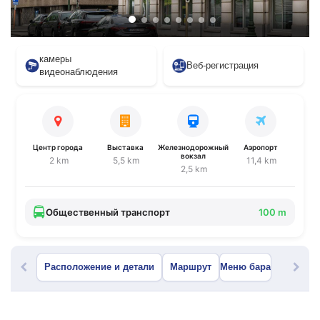
камеры
Веб-регистрация
видеонаблюдения
Центр города
Выставка
Железнодорожный
Аэропорт
вокзал
2 km
5,5 km
11,4 km
2,5 km
Общественный транспорт
100 m
Расположение и детали
Маршрут
Меню бара