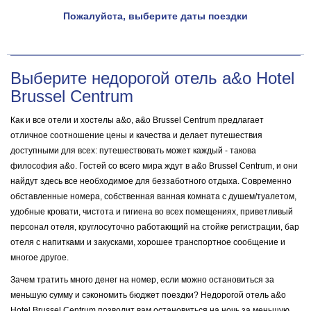
Пожалуйста, выберите даты поездки
Выберите недорогой отель a&o Hotel
Brussel Centrum
Как и все отели и хостелы a&o, a&o Brussel Centrum предлагает
отличное соотношение цены и качества и делает путешествия
доступными для всех: путешествовать может каждый - такова
философия a&o. Гостей со всего мира ждут в a&o Brussel Centrum, и они
найдут здесь все необходимое для беззаботного отдыха. Современно
обставленные номера, собственная ванная комната с душем/туалетом,
удобные кровати, чистота и гигиена во всех помещениях, приветливый
персонал отеля, круглосуточно работающий на стойке регистрации, бар
отеля с напитками и закусками, хорошее транспортное сообщение и
многое другое.
Зачем тратить много денег на номер, если можно остановиться за
меньшую сумму и сэкономить бюджет поездки? Недорогой отель a&o
Hotel Brussel Centrum позволит вам остановиться на ночь за меньшую