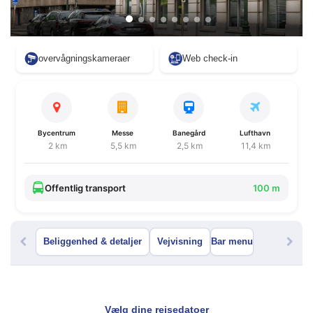
overvågningskameraer
Web check-in
Bycentrum
Messe
Banegård
Lufthavn
2 km
5,5 km
2,5 km
11,4 km
Offentlig transport
100 m
Beliggenhed & detaljer
Vejvisning
Bar menu
Vælg dine rejsedatoer