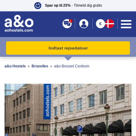
Spar op til 25%
- Tilmeld dig gratis
1
€
Indtast rejsedatoer
a&o Hostels
»
Bruxelles
»
a&o Brussel Centrum