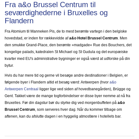
Fra a&o Brussel Centrum til
seværdighederne i Bruxelles og
Flandern
Fra Atomium til Manneken Pis, de to mest berømte vartegn i den belgiske
hovedstad, er inden for rækkevidde af
a&o Hotel Brussel Centrum
. Men
den smukke Grand-Place, den berømte »madgade« Rue des Bouchers, det
kongelige palads, katedralen St Michael og St Gudula og det europæiske
kvarter med EU's administrative bygninger er også værd at udforske på din
bytur.
Hvis du har mere tid og gerne vil besøge andre destinationer i Belgien, er
følgende byer i Flandern altid et besøg værd: Antwerpen (hvor
a&o
Antwerpen Centraal
ligger lige ved siden af hovedbanegården), Brügge og
Gent. Takket være de mange togforbindelser er disse byer nemme at nå fra
Bruxelles. Før din dagstur bør du styrke dig ved morgenbuffeten på
a&o
Brussel Centrum
, som serveres hver dag. Når du kommer tilbage om
aftenen, kan du afslutte dagen i en hyggelig atmosfære i hotellets bar.