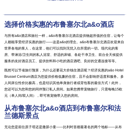
选择价格实惠的布鲁塞尔北a&o酒店
与所有a&o酒店和旅社一样，a&o布鲁塞尔北酒店提供物超所值的住宿，让每个
人都能享受经济实惠的旅行——这是a&o的理念。a&o布鲁塞尔北酒店欢迎来自
世界各地的客人，在这里，他们可以找到无忧入住所需的一切。现代化的客
房、带淋浴/卫生间的私人浴室、舒适的床铺、各处干净卫生、前台全天候提供
服务的友好酒店员工、提供饮料和小吃的酒店酒吧、良好的交通连接等等。
既然可以节省旅行预算，为什么还要花大价钱住酒店呢？经济实惠的a&o Hotel
Brussel Centrum酒店为您提供价格低廉的住宿，且不会影响舒适度和服务。多
人间床位性价比极高，也是结识其他单身旅行者或背包客的最佳方式！此外，
您还可以为您和您的同伴预订私人房间。如果您携带宠物旅行，只需每晚15欧
元（单人间/双人间），即可将宠物带入您的房间。
从布鲁塞尔北a&o酒店到布鲁塞尔和法
兰德斯景点
无论您是前往原子塔还是撒尿小童——比利时首都最著名的两个地标——从布