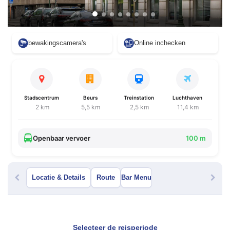
bewakingscamera's
Online inchecken
Stadscentrum
Beurs
Treinstation
Luchthaven
2 km
5,5 km
2,5 km
11,4 km
Openbaar vervoer
100 m
Locatie & Details
Route
Bar Menu
Selecteer de reisperiode