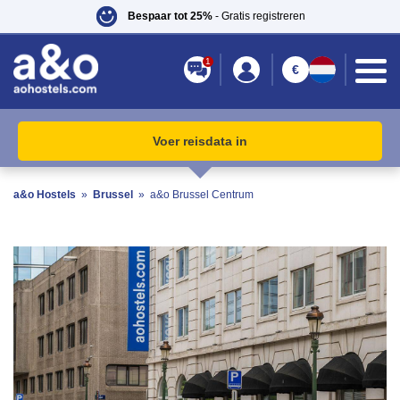
Bespaar tot 25%
- Gratis registreren
1
€
Voer reisdata in
a&o Hostels
»
Brussel
»
a&o Brussel Centrum