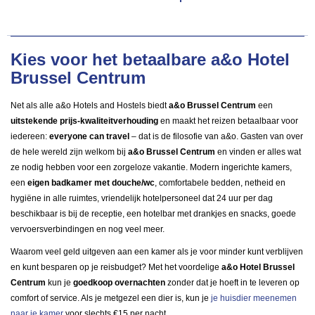
Kies voor het betaalbare a&o Hotel
Brussel Centrum
Net als alle a&o Hotels and Hostels biedt
a&o Brussel Centrum
een
uitstekende prijs-kwaliteitverhouding
en maakt het reizen betaalbaar voor
iedereen:
everyone can travel
– dat is de filosofie van a&o. Gasten van over
de hele wereld zijn welkom bij
a&o Brussel Centrum
en vinden er alles wat
ze nodig hebben voor een zorgeloze vakantie. Modern ingerichte kamers,
een
eigen badkamer met douche/wc
, comfortabele bedden, netheid en
hygiëne in alle ruimtes, vriendelijk hotelpersoneel dat 24 uur per dag
beschikbaar is bij de receptie, een hotelbar met drankjes en snacks, goede
vervoersverbindingen en nog veel meer.
Waarom veel geld uitgeven aan een kamer als je voor minder kunt verblijven
en kunt besparen op je reisbudget? Met het voordelige
a&o Hotel Brussel
Centrum
kun je
goedkoop overnachten
zonder dat je hoeft in te leveren op
comfort of service. Als je metgezel een dier is, kun je
je huisdier meenemen
naar je kamer
voor slechts €15 per nacht.