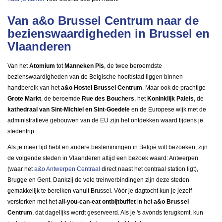
Van a&o Brussel Centrum naar de
bezienswaardigheden in Brussel en
Vlaanderen
Van het
Atomium
tot
Manneken Pis
, de twee beroemdste
bezienswaardigheden van de Belgische hoofdstad liggen binnen
handbereik van het
a&o Hostel Brussel Centrum
. Maar ook de prachtige
Grote Markt
, de beroemde
Rue des Bouchers
, het
Koninklijk Paleis
, de
kathedraal van Sint-Michiel en Sint-Goedele
en de Europese wijk met de
administratieve gebouwen van de EU zijn het ontdekken waard tijdens je
stedentrip.
Als je meer tijd hebt en andere bestemmingen in België wilt bezoeken, zijn
de volgende steden in Vlaanderen altijd een bezoek waard: Antwerpen
(waar het
a&o Antwerpen Centraal
direct naast het centraal station ligt),
Brugge en Gent. Dankzij de vele treinverbindingen zijn deze steden
gemakkelijk te bereiken vanuit Brussel. Vóór je dagtocht kun je jezelf
versterken met het
all-you-can-eat ontbijtbuffet
in het
a&o Brussel
Centrum
, dat dagelijks wordt geserveerd. Als je 's avonds terugkomt, kun